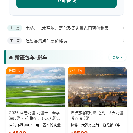
立即提交
木垒、吉木萨尔、奇台及周边景点门票价格表
上一篇
吐鲁番景点门票价格表
下一篇
🔥 新疆包车-拼车
更多 >
散客拼团
小车拼车
2026·画卷北疆 北疆十日春季
世界旅客的伊犁之约：8天北疆
深度游 小车拼车、纯玩无购
暖心深度游
物！
自驾环湖360°：用一圈车轮丈量
探秘三大雅丹之首：游览被《中
“大西洋最后一滴眼泪”的极致蔚
国国家地理》评选为“中国最美的