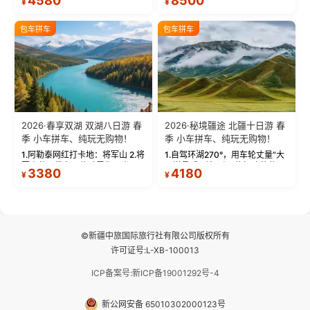
4580
8500
¥
¥
蓝。 赛湖旅拍：甄选多款风格服
三大雅丹”第一名的克拉玛依魔鬼
饰，9张精修美照，定格赛里木湖
城。 中国第一村：探访仅存的图
绝美瞬间。 赛湖坦克300跟车视
瓦人最大村落——禾木村，欣赏
包车拼车
包车拼车
频：专业摄影师...
晨雾与小木...
2026·春享双湖 双湖八日游 春
2026·秘境疆途 北疆十日游 春
季 小车拼车、纯玩无购物！
季 小车拼车、纯玩无购物！
1.阿勒泰网红打卡地：将军山 2.将
1.自驾环湖270°，用车轮丈量“大
军山落日缆车，体验雪都风光 3.
西洋最后一滴眼泪”的极致蔚蓝，
3380
4180
¥
¥
将军山，夕阳派对，蹦迪party 4.
让雪山、花海与深邃湖水在转弯
自驾赛里木湖360°环湖 5.二进赛
间连成自由的画卷。 2.特别赠送
湖随心游，邂逅湖畔日出浪漫...
那拉提景区3公里内，落地窗三钻
民宿 3.那...
©新疆中旅国际旅行社有限公司版权所有
许可证号:L-XB-100013
ICP备案号:新ICP备19001292号-4
新公网安备 65010302000123号