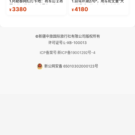
1.阿勒泰网红打卡地：将军山 2.将
1.自驾环湖270°，用车轮丈量“大
军山落日缆车，体验雪都风光 3.
西洋最后一滴眼泪”的极致蔚蓝，
3380
4180
¥
¥
将军山，夕阳派对，蹦迪party 4.
让雪山、花海与深邃湖水在转弯
自驾赛里木湖360°环湖 5.二进赛
间连成自由的画卷。 2.特别赠送
湖随心游，邂逅湖畔日出浪漫...
那拉提景区3公里内，落地窗三钻
民宿 3.那...
©新疆中旅国际旅行社有限公司版权所有
许可证号:L-XB-100013
ICP备案号:新ICP备19001292号-4
新公网安备 65010302000123号