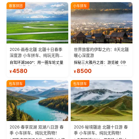
散客拼团
小车拼车
2026·画卷北疆 北疆十日春季
世界旅客的伊犁之约：8天北疆
深度游 小车拼车、纯玩无购
暖心深度游
物！
自驾环湖360°：用一圈车轮丈量
探秘三大雅丹之首：游览被《中
“大西洋最后一滴眼泪”的极致蔚
国国家地理》评选为“中国最美的
4580
8500
¥
¥
蓝。 赛湖旅拍：甄选多款风格服
三大雅丹”第一名的克拉玛依魔鬼
饰，9张精修美照，定格赛里木湖
城。 中国第一村：探访仅存的图
绝美瞬间。 赛湖坦克300跟车视
瓦人最大村落——禾木村，欣赏
包车拼车
包车拼车
频：专业摄影师...
晨雾与小木...
2026·春享双湖 双湖八日游 春
2026·秘境疆途 北疆十日游 春
季 小车拼车、纯玩无购物！
季 小车拼车、纯玩无购物！