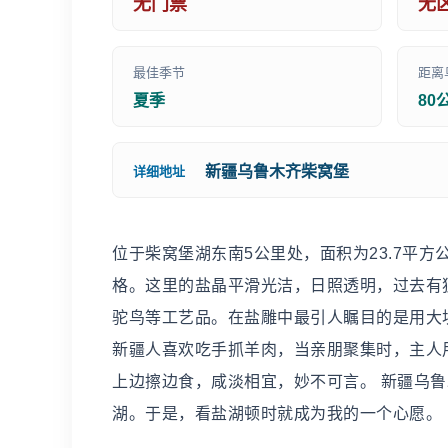
无门票
无
最佳季节
距离
夏季
80
新疆乌鲁木齐柴窝堡
详细地址
位于柴窝堡湖东南5公里处，面积为23.7平
格。这里的盐晶平滑光洁，日照透明，过去有
驼鸟等工艺品。在盐雕中最引人瞩目的是用大
新疆人喜欢吃手抓羊肉，当亲朋聚集时，主人
上边擦边食，咸淡相宜，妙不可言。 新疆乌
湖。于是，看盐湖顿时就成为我的一个心愿。