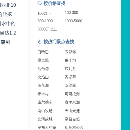
按价格查找
西北10
100-300
100以下
的盐挖
300-1000
1000-5000
到水中的
5000元以上
达1.2
按热门景点查找
玻璃制
白哈巴
五彩滩
魔鬼城
果子沟
葡萄沟
坎儿井
火焰山
香妃墓
莲花湖
喀纳斯
禾木村
可可托海
库尔德宁
赛里木湖
南山牧场
天山天池
交河故城
高昌古城
罗布人村寨
胡杨林公园