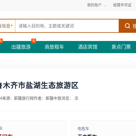
我的账户
经营许可证
有信息
热
热
出疆旅游
商旅租车
酒店宾馆
景点门票
鲁木齐市盐湖生态旅游区
4
来源：新疆旅行网
作者：新疆中旅
浏览：
次
车
电瓶车