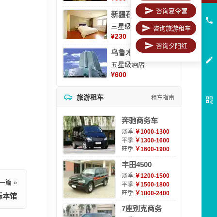
咨询夏令营
新疆石河子凯瑞酒店
三星级酒店
咨询旅游租车
¥
230
咨询夕阳红
乌鲁木齐海德大酒店
五星级酒店
¥
600
旅游租车
租车指南
奔驰商务车
淡季:
￥1000-1300
平季:
￥1300-1600
旺季:
￥1600-1900
丰田4500
淡季:
￥1200-1500
一篇 »
平季:
￥1500-1800
旺季:
￥1800-2400
标本馆
7座别克商务