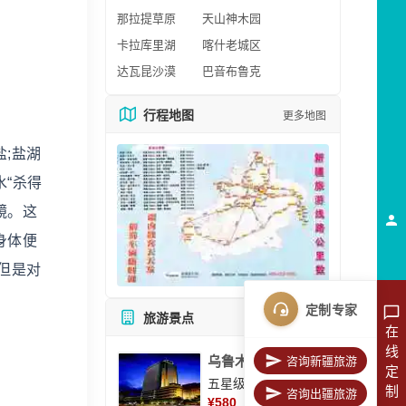
那拉提草原
天山神木园
卡拉库里湖
喀什老城区
达瓦昆沙漠
巴音布鲁克
行程地图
更多地图
;盐湖
“杀得
镜。这
身体便
但是对
定制专家
旅游景点
所有景点
在
线
乌鲁木齐美丽华大酒
咨询新疆旅游
定
五星级酒店
制
咨询出疆旅游
¥
580