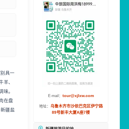
致别具一
牛羊、
调味。
tour@xjlxw.com
E-mail：
肉在盘
乌鲁木齐市沙依巴克区伊宁路
地址：
海新疆盐
89号新丰大厦A座7楼
新疆旅游目的地