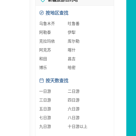
按地区查找
乌鲁木齐
吐鲁番
阿勒泰
伊犁
克拉玛依
库尔勒
阿克苏
喀什
和田
昌吉
博乐
哈密
按天数查找
一日游
二日游
三日游
四日游
五日游
六日游
七日游
八日游
九日游
十日游以上