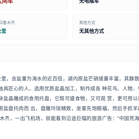
区间车
无电瓶车
乌鲁木齐
其他方式
公里
无其他方式
方公里，含盐量为海水的近百倍，湖内原盐芒硝储量丰富，其静
独具匠心的人，选用优质盐晶加工，制作成各 种花鸟、人物、
块盐晶雕成的食用托盘，它既可盛食物，又可观 赏，更可用以
用盐盘托肉而 出，盘雕玲珑精致，坐客先饱眼福，然后手抓羊
鲁木齐，一出飞机场，就能看到沿途巨幅的旅游广告：“中国死