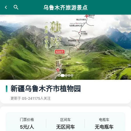
乌鲁木齐旅游景点
新疆乌鲁木齐市植物园
更新于 05-24
1175人关注
门票价格
区间车
电瓶车
5元/人
无区间车
无电瓶车