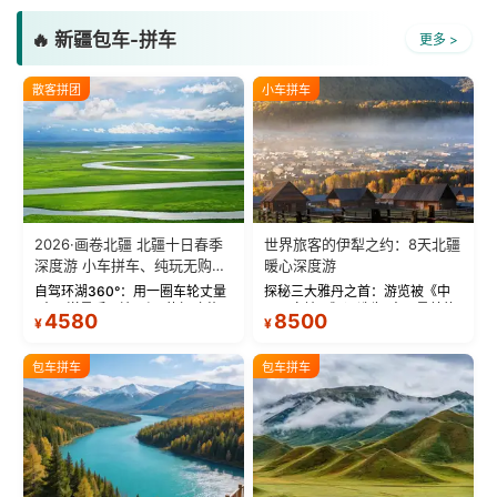
🔥 新疆包车-拼车
更多 >
散客拼团
小车拼车
2026·画卷北疆 北疆十日春季
世界旅客的伊犁之约：8天北疆
深度游 小车拼车、纯玩无购
暖心深度游
物！
自驾环湖360°：用一圈车轮丈量
探秘三大雅丹之首：游览被《中
“大西洋最后一滴眼泪”的极致蔚
国国家地理》评选为“中国最美的
4580
8500
¥
¥
蓝。 赛湖旅拍：甄选多款风格服
三大雅丹”第一名的克拉玛依魔鬼
饰，9张精修美照，定格赛里木湖
城。 中国第一村：探访仅存的图
绝美瞬间。 赛湖坦克300跟车视
瓦人最大村落——禾木村，欣赏
包车拼车
包车拼车
频：专业摄影师...
晨雾与小木...