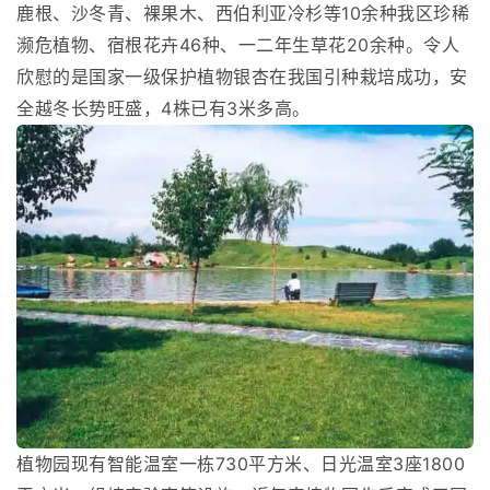
鹿根、沙冬青、裸果木、西伯利亚冷杉等10余种我区珍稀
濒危植物、宿根花卉46种、一二年生草花20余种。令人
欣慰的是国家一级保护植物银杏在我国引种栽培成功，安
全越冬长势旺盛，4株已有3米多高。
植物园现有智能温室一栋730平方米、日光温室3座1800