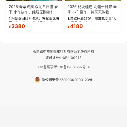
2026·春享双湖 双湖八日游 春
2026·秘境疆途 北疆十日游 春
季 小车拼车、纯玩无购物！
季 小车拼车、纯玩无购物！
1.阿勒泰网红打卡地：将军山 2.将
1.自驾环湖270°，用车轮丈量“大
军山落日缆车，体验雪都风光 3.
西洋最后一滴眼泪”的极致蔚蓝，
3380
4180
¥
¥
将军山，夕阳派对，蹦迪party 4.
让雪山、花海与深邃湖水在转弯
自驾赛里木湖360°环湖 5.二进赛
间连成自由的画卷。 2.特别赠送
湖随心游，邂逅湖畔日出浪漫...
那拉提景区3公里内，落地窗三钻
民宿 3.那...
©新疆中旅国际旅行社有限公司版权所有
许可证号:L-XB-100013
ICP备案号:新ICP备19001292号-4
新公网安备 65010302000123号