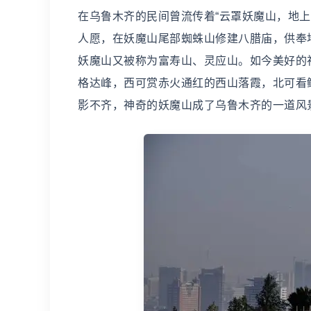
在乌鲁木齐的民间曾流传着“云罩妖魔山，地
人愿，在妖魔山尾部蜘蛛山修建八腊庙，供奉
妖魔山又被称为富寿山、灵应山。如今美好的
格达峰，西可赏赤火通红的西山落霞，北可看
影不齐，神奇的妖魔山成了乌鲁木齐的一道风