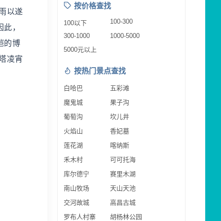
按价格查找
雨以遂
100-300
100以下
因此，
300-1000
1000-5000
皑的博
5000元以上
塔凌宵
按热门景点查找
白哈巴
五彩滩
魔鬼城
果子沟
葡萄沟
坎儿井
火焰山
香妃墓
莲花湖
喀纳斯
禾木村
可可托海
库尔德宁
赛里木湖
南山牧场
天山天池
交河故城
高昌古城
罗布人村寨
胡杨林公园