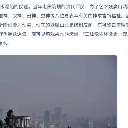
上水漂船的民谣。当年屯田筑坝的清代军民，为了乞求妖魔山晴
地神、农神、田神、虫神等八位与农事有关的神求吉祈福祉。
祈盼已变为现实，现在的妖魔山已是绿树成荫，东可望白雪皑
鲤鱼翻跃逐浪，南可见燕戏碧水荡漾间。“三峰隐翠环微露，双
景线。