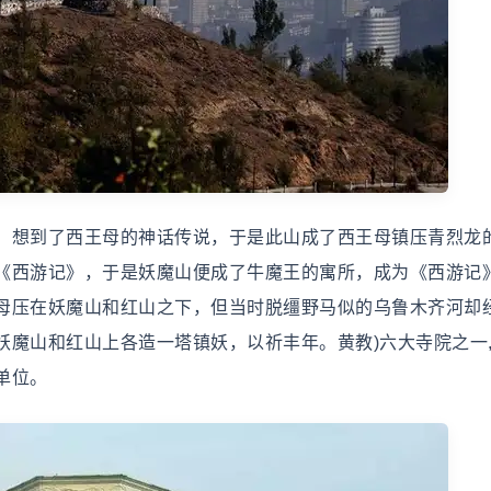
，想到了西王母的神话传说，于是此山成了西王母镇压青烈龙
《西游记》，于是妖魔山便成了牛魔王的寓所，成为《西游记
母压在妖魔山和红山之下，但当时脱缰野马似的乌鲁木齐河却
妖魔山和红山上各造一塔镇妖，以祈丰年。黄教)六大寺院之一
单位。