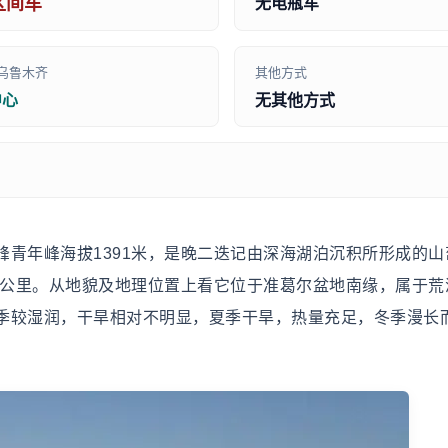
区间车
无电瓶车
乌鲁木齐
其他方式
中心
无其他方式
青年峰海拔1391米，是晚二迭记由深海湖泊沉积所形成的山
方公里。从地貌及地理位置上看它位于准葛尔盆地南缘，属于荒
季较湿润，干旱相对不明显，夏季干旱，热量充足，冬季漫长