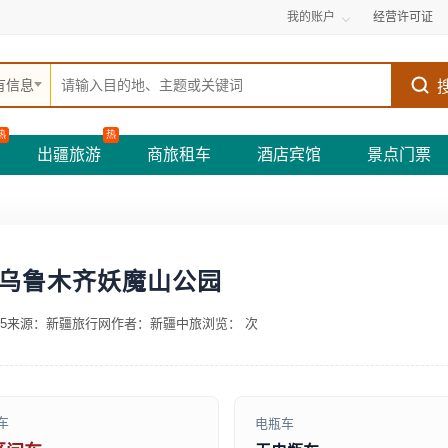
我的账户
经营许可证
有信息
热
热
出疆旅游
商旅租车
酒店宾馆
景点门票
乌鲁木齐妖魔山公园
5
来源：新疆旅行网
作者：新疆中旅
浏览：
次
车
电瓶车