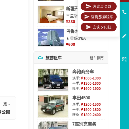
咨询夏令营
新疆石河子凯瑞酒店
三星级酒店
咨询旅游租车
¥
230
咨询夕阳红
乌鲁木齐海德大酒店
五星级酒店
¥
600
旅游租车
租车指南
奔驰商务车
淡季:
￥1000-1300
平季:
￥1300-1600
旺季:
￥1600-1900
丰田4500
一篇 »
淡季:
￥1200-1500
平季:
￥1500-1800
童公园
旺季:
￥1800-2400
7座别克商务