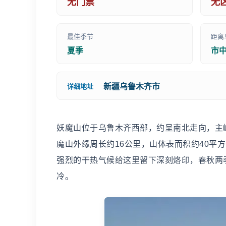
无门票
无
最佳季节
距离
夏季
市
新疆乌鲁木齐市
详细地址
妖魔山位于乌鲁木齐西部，约呈南北走向，主峰
魔山外缘周长约16公里，山体表而积约40平
强烈的干热气候给这里留下深刻烙印，春秋两
冷。