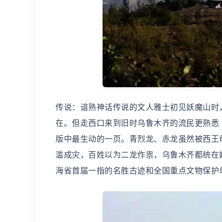
传说：谙熟神话传说的文人雅士初见妖魔山时
在。但走西口来到旧时乌鲁木齐的流民更熟悉
版中最生动的一页。青烈龙、赤龙虽然被西王
滥成灾，百姓以为二龙作祟，乌鲁木齐都统在
海省首届一指的名胜古迹和全国重点文物保护