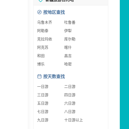
按地区查找
乌鲁木齐
吐鲁番
阿勒泰
伊犁
克拉玛依
库尔勒
阿克苏
喀什
和田
昌吉
博乐
哈密
按天数查找
一日游
二日游
三日游
四日游
五日游
六日游
七日游
八日游
九日游
十日游以上