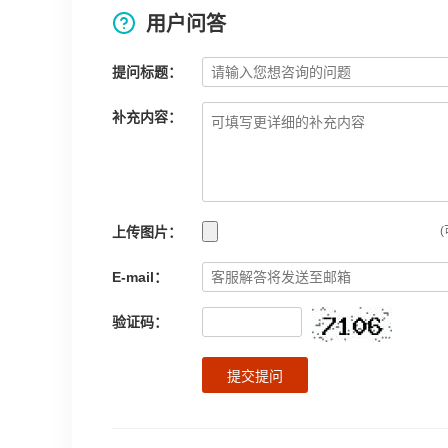
用户问答
提问标题：
补充内容：
上传图片：
(
E-mail：
验证码：
提交提问