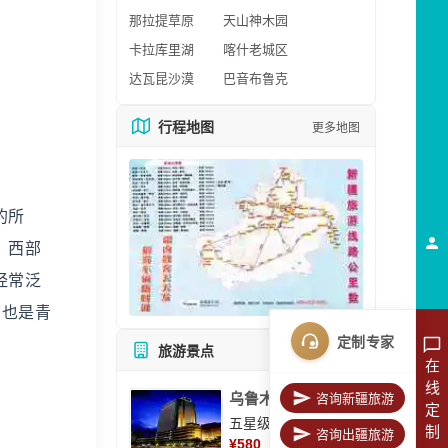
那拉提草原
天山神木园
卡拉库里湖
喀什老城区
达瓦昆沙漠
巴音布鲁克
行程地图
更多地图
的所
》西部
经常泛
,也是青
定制专家
旅游景点
所有景点
在
线
乌鲁木齐美丽华大酒
咨询新疆旅游
定
五星级酒店
制
咨询出疆旅游
¥
580