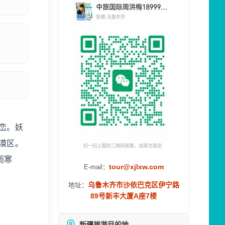
峦。妖
漠区。
而寒
tour@xjlxw.com
E-mail：
乌鲁木齐市沙依巴克区伊宁路
地址：
89号新丰大厦A座7楼
新疆旅游目的地