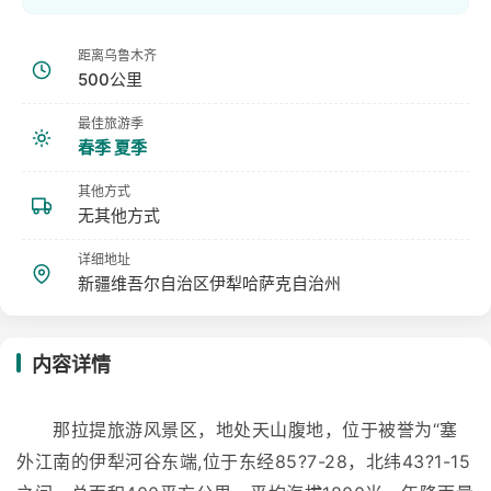
距离乌鲁木齐
500公里
最佳旅游季
春季 夏季
其他方式
无其他方式
详细地址
新疆维吾尔自治区伊犁哈萨克自治州
内容详情
那拉提旅游风景区，地处天山腹地，位于被誉为“塞
外江南的伊犁河谷东端,位于东经85?7-28，北纬43?1-15