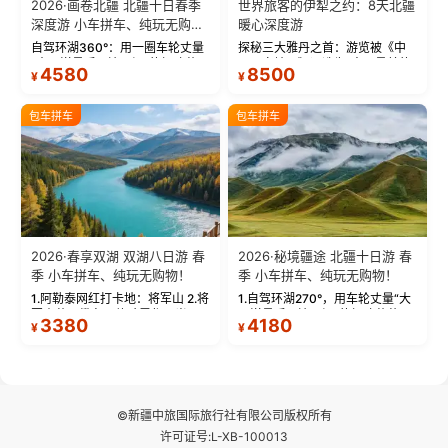
2026·画卷北疆 北疆十日春季
世界旅客的伊犁之约：8天北疆
深度游 小车拼车、纯玩无购
暖心深度游
物！
自驾环湖360°：用一圈车轮丈量
探秘三大雅丹之首：游览被《中
“大西洋最后一滴眼泪”的极致蔚
国国家地理》评选为“中国最美的
4580
8500
¥
¥
蓝。 赛湖旅拍：甄选多款风格服
三大雅丹”第一名的克拉玛依魔鬼
饰，9张精修美照，定格赛里木湖
城。 中国第一村：探访仅存的图
绝美瞬间。 赛湖坦克300跟车视
瓦人最大村落——禾木村，欣赏
包车拼车
包车拼车
频：专业摄影师...
晨雾与小木...
2026·春享双湖 双湖八日游 春
2026·秘境疆途 北疆十日游 春
季 小车拼车、纯玩无购物！
季 小车拼车、纯玩无购物！
1.阿勒泰网红打卡地：将军山 2.将
1.自驾环湖270°，用车轮丈量“大
军山落日缆车，体验雪都风光 3.
西洋最后一滴眼泪”的极致蔚蓝，
3380
4180
¥
¥
将军山，夕阳派对，蹦迪party 4.
让雪山、花海与深邃湖水在转弯
自驾赛里木湖360°环湖 5.二进赛
间连成自由的画卷。 2.特别赠送
湖随心游，邂逅湖畔日出浪漫...
那拉提景区3公里内，落地窗三钻
民宿 3.那...
©新疆中旅国际旅行社有限公司版权所有
许可证号:L-XB-100013