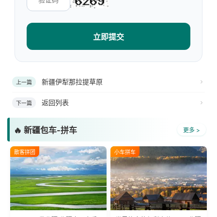
立即提交
新疆伊犁那拉提草原
上一篇
返回列表
下一篇
🔥 新疆包车-拼车
更多 >
散客拼团
小车拼车