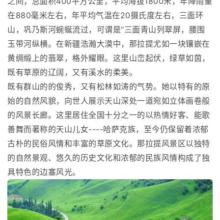
之间，总面积400平方公里，平均海拔1800米，年降雨量
在880毫米左右，年平均气温在20摄氏度左右，三面环
山，巩乃斯河蜿蜒流过，可谓是“三面青山列翠屏，腰围
玉带河纵横。在新疆浩瀚大漠中，那拉提尤如一块镶嵌在
黄绸缎上的翡翠，格外耀眼。这里山峦起伏，绿草如茵，
既有草原的辽阔，又有溪水的柔美。
既有群山的的俊秀，又有松林如涛的气势。她以特有的原
始的自然风貌，向世人展示天山深处一道宛如立体画卷般
的风景长廊。这里居住全国十分之一的以热情好客、能歌
善舞而著称的天山儿女----哈萨克族，至今仍保留着浓郁
古朴的民俗风情和丰富的草原文化。那拉提风景区以独特
的自然景观、悠久的历史文化和浓郁的民族风情构成了独
具特色的边塞风光。