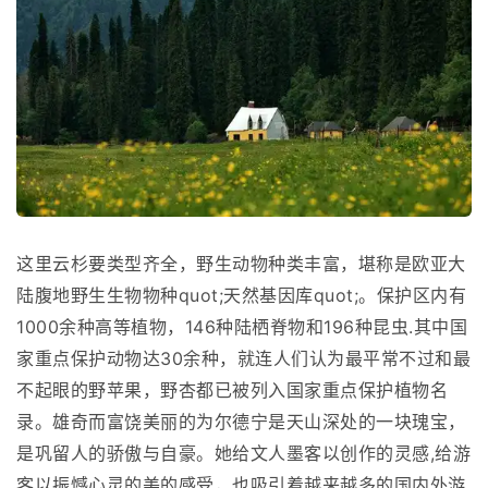
这里云杉要类型齐全，野生动物种类丰富，堪称是欧亚大
陆腹地野生生物物种quot;天然基因库quot;。保护区内有
1000余种高等植物，146种陆栖脊物和196种昆虫.其中国
家重点保护动物达30余种，就连人们认为最平常不过和最
不起眼的野苹果，野杏都已被列入国家重点保护植物名
录。雄奇而富饶美丽的为尔德宁是天山深处的一块瑰宝，
是巩留人的骄傲与自豪。她给文人墨客以创作的灵感,给游
客以振憾心灵的美的感受，也吸引着越来越多的国内外游