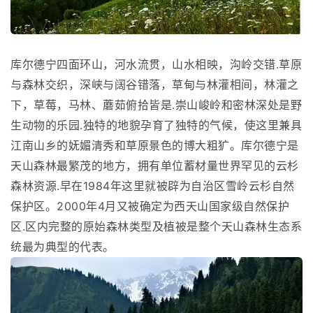
库尔德宁四面环山，河水流贯，山水相映，沟岭交错.草原
与森林交织，深峡与阔谷错落，草甸与林灌相间，林灌之
下，草莓，马林、蘑茹俯拾皆是.崇山峻岭和密林深处是野
生动物的乐园.独特的地貌孕育了独特的气候，使这里兼具
江南山乡的妩媚清秀和草原景色的博大粗犷。库尔德宁是
天山森林最繁茂的地方，拥有单位蓄材量世界罕见的云杉
森林资源.早在1984年这里就被辟为自治区雪岭云杉自然
保护区。2000年4月又被确定为西天山国家级自然保护
区.区内完整的原始森林类型及植被是整个天山森林生态系
统最为典型的代表。