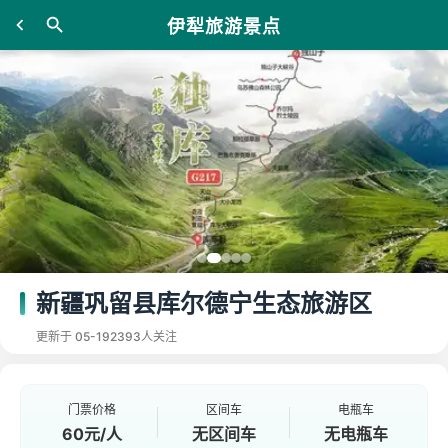
伊犁旅游景点
新疆巩留县库尔德宁生态旅游区
更新于 05-19
2393人关注
门票价格
区间车
电瓶车
60元/人
无区间车
无电瓶车