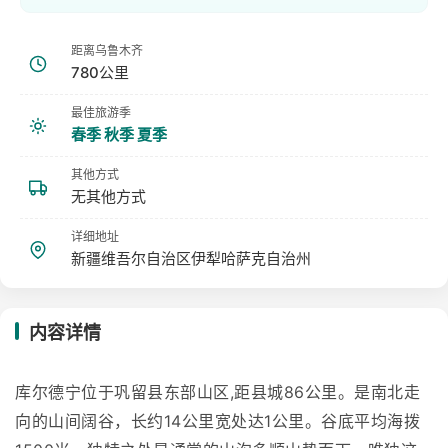
距离乌鲁木齐
780公里
最佳旅游季
春季 秋季 夏季
其他方式
无其他方式
详细地址
新疆维吾尔自治区伊犁哈萨克自治州
内容详情
库尔德宁位于巩留县东部山区,距县城86公里。是南北走
向的山间阔谷，长约14公里宽处达1公里。谷底平均海拨