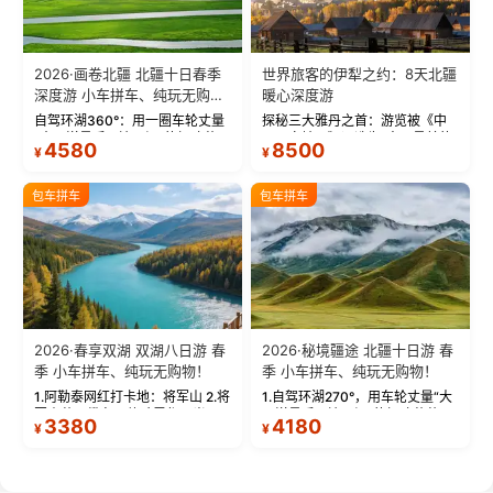
2026·画卷北疆 北疆十日春季
世界旅客的伊犁之约：8天北疆
深度游 小车拼车、纯玩无购
暖心深度游
物！
自驾环湖360°：用一圈车轮丈量
探秘三大雅丹之首：游览被《中
“大西洋最后一滴眼泪”的极致蔚
国国家地理》评选为“中国最美的
4580
8500
¥
¥
蓝。 赛湖旅拍：甄选多款风格服
三大雅丹”第一名的克拉玛依魔鬼
饰，9张精修美照，定格赛里木湖
城。 中国第一村：探访仅存的图
绝美瞬间。 赛湖坦克300跟车视
瓦人最大村落——禾木村，欣赏
包车拼车
包车拼车
频：专业摄影师...
晨雾与小木...
2026·春享双湖 双湖八日游 春
2026·秘境疆途 北疆十日游 春
季 小车拼车、纯玩无购物！
季 小车拼车、纯玩无购物！
1.阿勒泰网红打卡地：将军山 2.将
1.自驾环湖270°，用车轮丈量“大
军山落日缆车，体验雪都风光 3.
西洋最后一滴眼泪”的极致蔚蓝，
3380
4180
¥
¥
将军山，夕阳派对，蹦迪party 4.
让雪山、花海与深邃湖水在转弯
自驾赛里木湖360°环湖 5.二进赛
间连成自由的画卷。 2.特别赠送
湖随心游，邂逅湖畔日出浪漫...
那拉提景区3公里内，落地窗三钻
民宿 3.那...