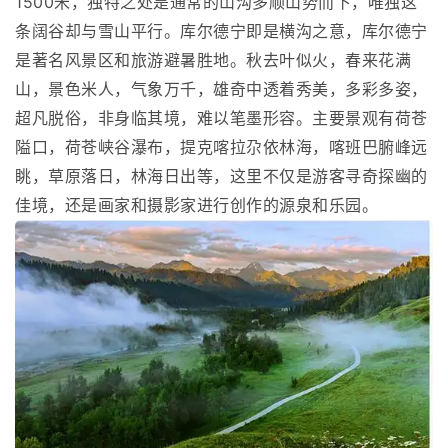
1500米，独特之处是通常的山沟多顺山势而下，唯独这
条阔谷却与雪山平行。库尔德宁即是横沟之意，库尔德宁
是著名风景区和旅游避暑胜地。秋去叶似火，春来花满
山，景色米人，气象万千，雄奇中透着秀美，多彩多姿，
超凡脱俗，非身临其境，难以笔墨形容。主要景观有荷苍
隘口，荷苍峡谷瀑布，提克喀拉尕依林海，喀班巴腑峰远
眺，草原落日，林海日出等，这里不仅是游客寻奇探幽的
佳境，还是画家和摄影家进行创作的源泉和乐园。