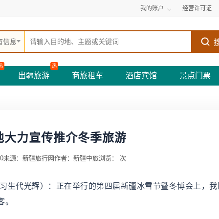
我的账户
经营许可证
有信息
热
热
出疆旅游
商旅租车
酒店宾馆
景点门票
地大力宣传推介冬季旅游
0
来源：新疆旅行网
作者：新疆中旅
浏览：
次
实习生代光辉）：正在举行的第四届新疆冰雪节暨冬博会上，我
客。