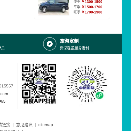
淡季:
￥1300-1500
平季:
￥1500-1700
旺季:
￥1700-1900
旅游定制
专员
资深客服,量身定制
15557
.com
065
情链接
|
意见建议
|
sitemap