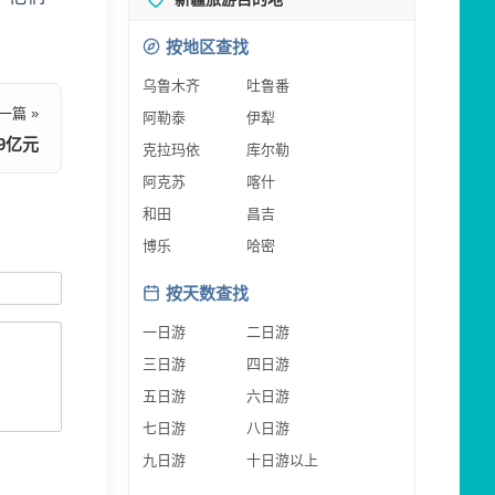
按地区查找
乌鲁木齐
吐鲁番
一篇 »
阿勒泰
伊犁
9亿元
克拉玛依
库尔勒
阿克苏
喀什
和田
昌吉
博乐
哈密
按天数查找
一日游
二日游
三日游
四日游
五日游
六日游
七日游
八日游
九日游
十日游以上