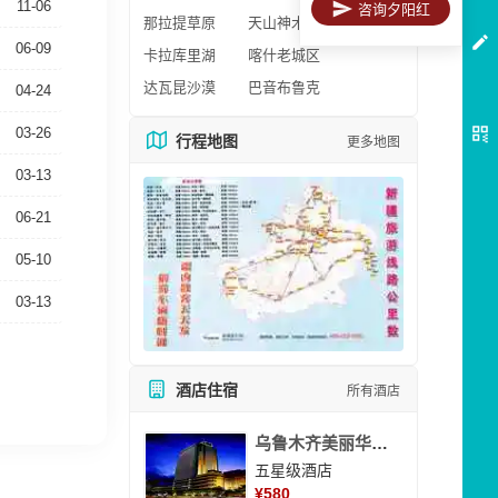
11-06
咨询夕阳红
那拉提草原
天山神木园
06-09
卡拉库里湖
喀什老城区
达瓦昆沙漠
巴音布鲁克
04-24
03-26
行程地图
更多地图
03-13
06-21
05-10
03-13
酒店住宿
所有酒店
乌鲁木齐美丽华大酒
五星级酒店
¥
580