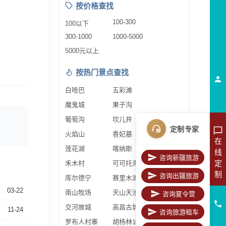
按价格查找
100-300
100以下
300-1000
1000-5000
5000元以上
按热门景点查找
白哈巴
五彩滩
魔鬼城
果子沟
葡萄沟
坎儿井
定制专家
火焰山
香妃墓
在
莲花湖
喀纳斯
线
咨询新疆旅游
定
禾木村
可可托海
制
咨询出疆旅游
库尔德宁
赛里木湖
03-22
南山牧场
天山天池
咨询夏令营
交河故城
高昌古城
11-24
咨询旅游租车
罗布人村寨
胡杨林公园