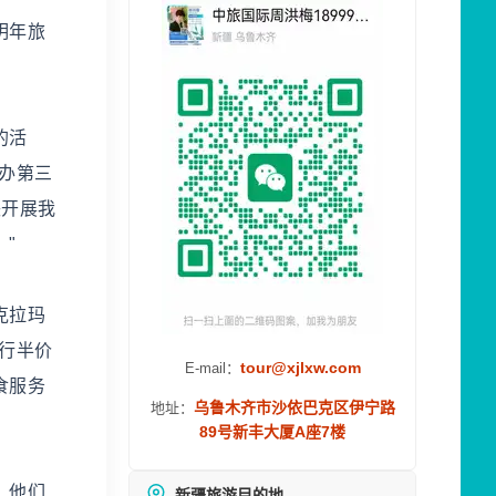
明年旅
的活
办第三
块开展我
"
克拉玛
行半价
tour@xjlxw.com
E-mail：
食服务
乌鲁木齐市沙依巴克区伊宁路
地址：
89号新丰大厦A座7楼
，他们
新疆旅游目的地