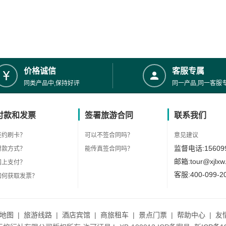
价格诚信
客服专属
同类产品中,保持好评
同一产品,同一客服
付款和发票
签署旅游合同
联系我们
签约刷卡？
可以不签合同吗？
意见建议
监督电话:156099
付款方式？
能传真签合同吗？
邮箱:tour@xjlxw
网上支付？
客服:400-099-2
如何获取发票？
地图
|
旅游线路
|
酒店宾馆
|
商旅租车
|
景点门票
|
帮助中心
|
友