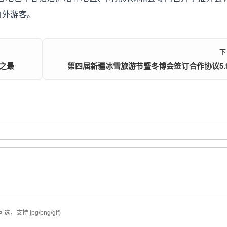
内外游客。
下
"之最
第四届新疆冰雪旅游节暨冬博会签订合作协议5.
可选，支持 jpg/png/gif)