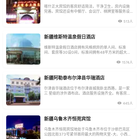
喀什正大宾馆的客房舒适简洁，干净卫生，房内设施
完善。宾馆还设有中餐厅、会议厅、棋牌室等服务设
施齐全，是您出门在外的便捷居停地。
513人
新疆维斯特温泉假日酒店
维斯特温泉假日酒店拥有风格炯异的单人间、标准
间、套房等30设0间，标准间拥有48平方米的超大空
间是西北五省之最，设施均按五星级酒店客房标准配
置。
1574人
新疆阿勒泰布尔津县华瑞酒店
尔津县华瑞酒店位于布尔津县城我卧龙西路，是一家
三 星级的涉外酒布店。酒店服务设施齐全。有客房
部、餐厅、多功能厅、会议室、棋牌室、电教培训室
等。
445人
新疆乌鲁木齐恒苑宾馆
乌鲁木齐恒苑宾馆地处于乌鲁木齐市位于沙依巴克区
公园北街373号紧邻首府最大的购物天堂-大、小西