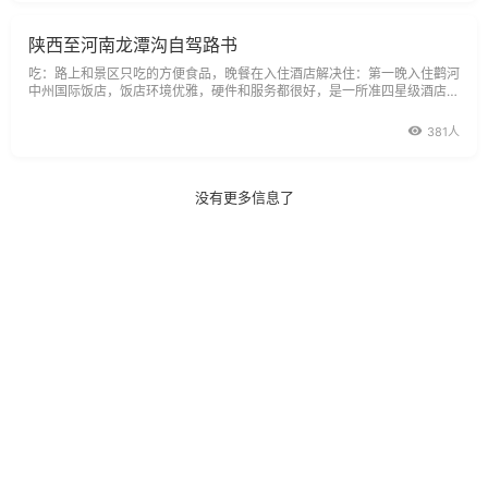
陕西至河南龙潭沟自驾路书
吃：路上和景区只吃的方便食品，晚餐在入住酒店解决住：第一晚入住鹳河
中州国际饭店，饭店环境优雅，硬件和服务都很好，是一所准四星级酒店，
房价较便宜，节日期间普通标准间每天230元，停车费10元。景点：龙潭
沟门票45元/人典故：龙潭沟是国家AAA级景区。主要特点：是秦岭——大
381人
别山造山带的第二个构造地质块体。景区全长
没有更多信息了