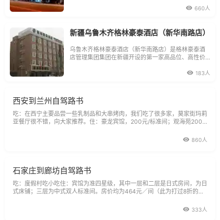
门，商贸城，酒吧，娱乐，休闲，特色餐饮，桑拿，
及火锅一条街，距离乌鲁木齐火车站
660人
新疆乌鲁木齐格林豪泰酒店（新华南路店）
乌鲁木齐格林豪泰酒店（新华南路店）是格林豪泰酒
店管理集团集团在新疆开设的第一家高品位、高性价
比商务型连锁酒店，毗邻繁华的大西门、南门、河滩
公路、自治区人民医院
183人
西安到兰州自驾路书
吃：在西宁主要品尝一些乳制品和大串烤肉，我们吃了很多家，莫家街玛莉
亚餐厅很不错，向大家推荐。住：豪龙宾馆，200元/标准间；观海苑200
元/标准间；西宁华侨大厦，200元/标准间。景点：塔尔寺门票：80元/
人，导游费50元；鸟岛门票，58元/人；青海湖门票，50元/人。典故：塔
860人
尔寺位于青海省西宁市湟中县鲁沙尔镇西南隅的莲花
石家庄到廊坊自驾路书
吃：度假村吃小吃住：宾馆为准四星级，其中一层和二层是日式房间，为日
式床铺；三层为中式双人标准间。房价均为464元／间（此为打过8折的价
钱，含18元标准的早餐）。房间内不能泡温泉。景点：茗汤温泉度假村典
故：茗汤温泉属于苏打型地热温泉，水质清澈无味，富含有硅、锂、锶、
333人
硒、磷、钙、铁、镁、钠等对