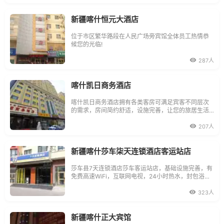
新疆喀什恒元大酒店
位于市区繁华路段在人民广场旁宾馆全体员工热情恭
候您的光临!
287人
喀什凯日商务酒店
喀什凯日商务酒店拥有各类客房可满足宾客不同层次
的需求，房间简约舒适，设施完善，让您的旅居生活
快乐无忧。
207人
新疆喀什莎车柒天连锁酒店客运站店
莎车县7天连锁酒店莎车客运站店，基础设施完善，有
免费高速WiFi，互联网电视，24小时热水，封包浴
巾，星级优眠床垫等，服务上乘，价格优惠；本酒店
位于莎车县城，距离汽车站仅一公里，距离火车站5公
323人
里，交通便利，门口即是公交车站；楼下有免费停车
场，24小时保安看护。
新疆喀什正大宾馆