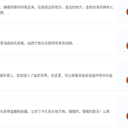
，踏着牧歌向你我走来。在那遥远的地方，遥远的地方，金色的海洋拥有七
...
海高档名菜肴。由西宁饭庄名厨师宋发俭创制。...
公里，漫步湖上，犹如进入了盐的世界。在这里，可以观看采盐船采盐时喷水吐盐
光变得温暖和妩媚，尘封了许久的大地万物，慢慢的，慢慢的复苏！山青