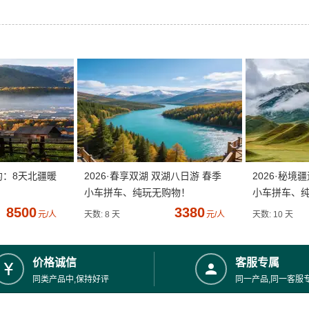
约：8天北疆暖
2026·春享双湖 双湖八日游 春季
2026·秘境
小车拼车、纯玩无购物！
小车拼车、
8500
3380
元/人
天数: 8 天
元/人
天数: 10 天
价格诚信
客服专属
同类产品中,保持好评
同一产品,同一客服