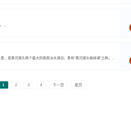
..
，是黄河源头两个最大的高原淡水湖泊，素有“黄河源头姊妹湖”之称。...
1
2
3
4
下一页
尾页