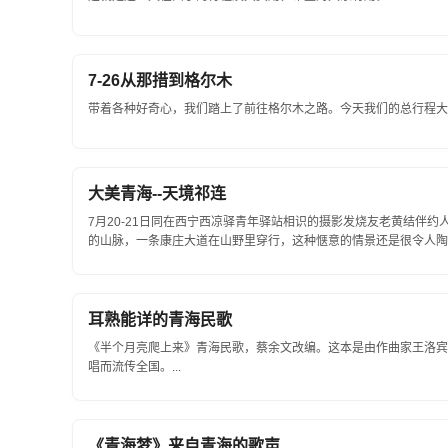
7-26从那措到格尔木
带着各种好奇心，我们踏上了前往格尔木之路。今天我们的总行程大约在
大美青海--天境祁连
7月20-21日同在西宁西凉驿青年驿站相识的摄影发烧友老黄结伴
的山脉，一条康庄大道在山野里穿行，这种惬意的情景还是很令人陶醉的
耳熟能详的青海民歌
《半个月亮爬上来》青海民歌，蔡余文改编。这本是由作曲家王洛宾
唱而流传全国。...
《青海梦》来自青海的歌声