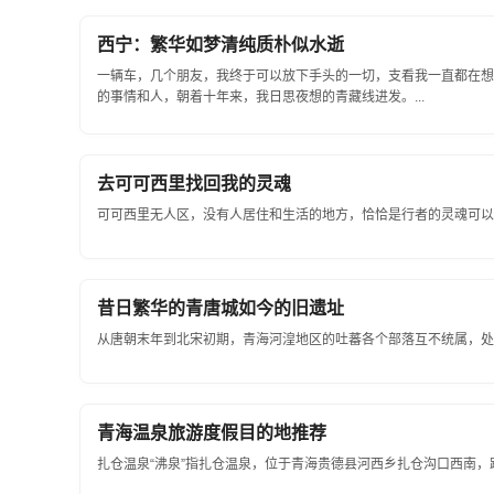
西宁：繁华如梦清纯质朴似水逝
一辆车，几个朋友，我终于可以放下手头的一切，支看我一直都在想
的事情和人，朝着十年来，我日思夜想的青藏线进发。...
去可可西里找回我的灵魂
可可西里无人区，没有人居住和生活的地方，恰恰是行者的灵魂可以栖
昔日繁华的青唐城如今的旧遗址
从唐朝末年到北宋初期，青海河湟地区的吐蕃各个部落互不统属，处在
青海温泉旅游度假目的地推荐
扎仓温泉“沸泉”指扎仓温泉，位于青海贵德县河西乡扎仓沟口西南，距县