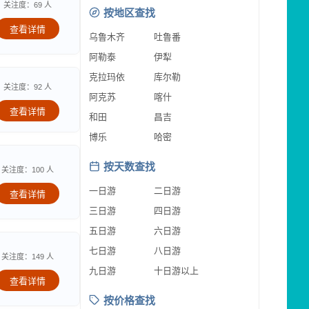
关注度：69 人
按地区查找
查看详情
乌鲁木齐
吐鲁番
阿勒泰
伊犁
克拉玛依
库尔勒
关注度：92 人
阿克苏
喀什
查看详情
和田
昌吉
博乐
哈密
按天数查找
关注度：100 人
一日游
二日游
查看详情
三日游
四日游
五日游
六日游
七日游
八日游
关注度：149 人
九日游
十日游以上
查看详情
按价格查找