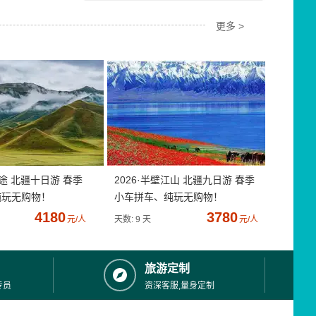
更多 >
疆途 北疆十日游 春季
2026·半壁江山 北疆九日游 春季
纯玩无购物！
小车拼车、纯玩无购物！
4180
3780
元/人
天数: 9 天
元/人
旅游定制
专员
资深客服,量身定制