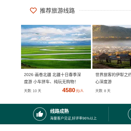
推荐旅游线路
2026·画卷北疆 北疆十日春季深
世界旅客的伊犁之
度游 小车拼车、纯玩无购物！
心深度游
4580
天数: 10 天
元/人
天数: 8 天
线路成熟
海量客户见证,好评率96%以上