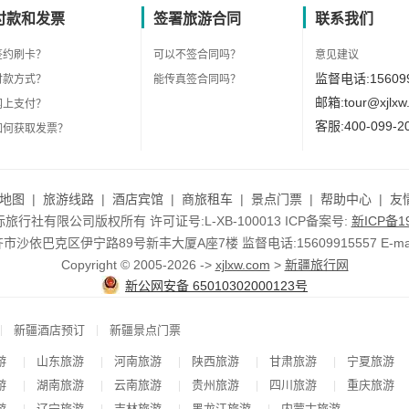
付款和发票
签署旅游合同
联系我们
签约刷卡？
可以不签合同吗？
意见建议
监督电话:156099
付款方式？
能传真签合同吗？
邮箱:tour@xjlxw
网上支付？
客服:400-099-2
如何获取发票？
地图
|
旅游线路
|
酒店宾馆
|
商旅租车
|
景点门票
|
帮助中心
|
友
行社有限公司版权所有 许可证号:L-XB-100013 ICP备案号:
新ICP备19
依巴克区伊宁路89号新丰大厦A座7楼 监督电话:15609915557 E-mail:to
Copyright © 2005-2026 ->
xjlxw.com
>
新疆旅行网
新公网安备 65010302000123号
|
|
新疆酒店预订
新疆景点门票
游
山东旅游
河南旅游
陕西旅游
甘肃旅游
宁夏旅游
|
|
|
|
|
游
湖南旅游
云南旅游
贵州旅游
四川旅游
重庆旅游
|
|
|
|
|
游
辽宁旅游
吉林旅游
黑龙江旅游
内蒙古旅游
|
|
|
|