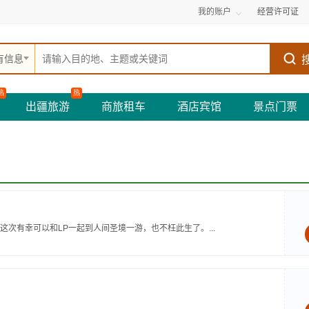
我的账户
经营许可证
有信息
热
热
出疆旅游
商旅租车
酒店宾馆
景点门票
次有幸可以和LP一起到人间圣境一游，也不枉此生了。...