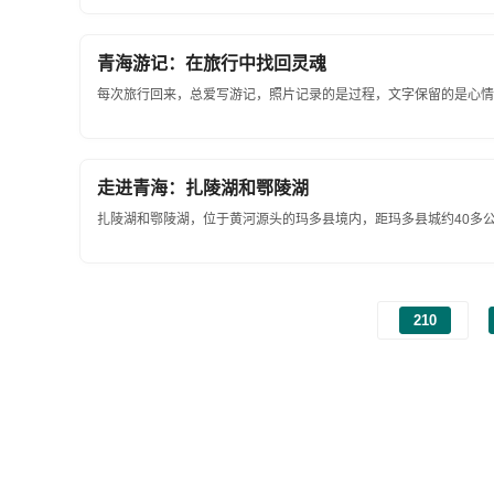
青海游记：在旅行中找回灵魂
每次旅行回来，总爱写游记，照片记录的是过程，文字保留的是心情。.
走进青海：扎陵湖和鄂陵湖
扎陵湖和鄂陵湖，位于黄河源头的玛多县境内，距玛多县城约40多公里
210