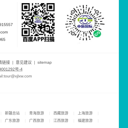
15557
.com
065
情链接
|
意见建议
|
sitemap
001292号-4
ur@xjlxw.com
新疆总站
青海旅游
西藏旅游
上海旅游
|
|
|
|
|
广东旅游
广西旅游
江西旅游
福建旅游
|
|
|
|
|