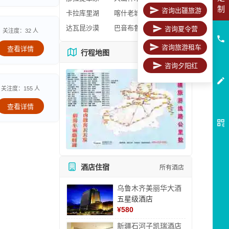
制
咨询出疆旅游
卡拉库里湖
喀什老城区
达瓦昆沙漠
巴音布鲁克
咨询夏令营
关注度：32 人
咨询旅游租车
查看详情
行程地图
更多地图
咨询夕阳红
关注度：155 人
查看详情
酒店住宿
所有酒店
乌鲁木齐美丽华大酒
五星级酒店
¥
580
新疆石河子凯瑞酒店