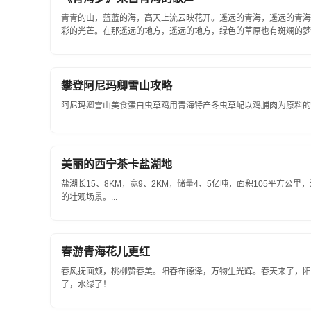
青青的山，蓝蓝的海，高天上流云映花开。遥远的青海，遥远的青海
彩的光芒。在那遥远的地方，遥远的地方，绿色的草原也有斑斓的梦想。
攀登阿尼玛卿雪山攻略
阿尼玛卿雪山美食蛋白虫草鸡用青海特产冬虫草配以鸡脯肉为原料的青
美丽的西宁茶卡盐湖地
盐湖长15、8KM，宽9、2KM，储量4、5亿吨，面积105平方
的壮观场景。...
春游青海花儿更红
春风抚面颊，桃柳赞春美。阳春布德泽，万物生光辉。春天来了，阳
了，水绿了！...