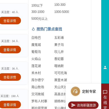
100-300
100以下
300-1000
1000-5000
关注度：40 人
5000元以上
查看详情
按热门景点查找
白哈巴
五彩滩
关注度：34 人
魔鬼城
果子沟
查看详情
葡萄沟
坎儿井
火焰山
香妃墓
莲花湖
喀纳斯
关注度：36 人
禾木村
可可托海
查看详情
库尔德宁
赛里木湖
南山牧场
天山天池
定制专家
交河故城
高昌古城
关注度：190 人
在
罗布人村寨
胡杨林公园
线
查看详情
咨询新疆旅游
定
那拉提草原
天山神木园