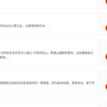
800公里左右，从那措到格尔木。...
约人共同包车去的东方小瑞士-天境祁连山。那漫山遍野的野花，远处巍峨耸立
。...
根据西北地区民间音调创作的一首歌曲，因为曲调优美，意境深远，易于学