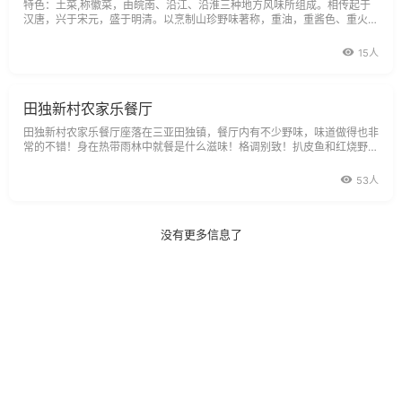
特色：土菜,称徽菜，由皖南、沿江、沿淮三种地方风味所组成。相传起于
汉唐，兴于宋元，盛于明清。以烹制山珍野味著称，重油，重酱色、重火
工。多用砂锅木炭煨炖，故有吃徽菜，要能等之说。皖南菜擅长烧、炖、芡
大油重，朴素实惠。沿江菜善烹河鲜、家禽，讲刀工、重形色，尤以烟熏技
15人
术见长
田独新村农家乐餐厅
田独新村农家乐餐厅座落在三亚田独镇，餐厅内有不少野味，味道做得也非
常的不错！身在热带雨林中就餐是什么滋味！格调别致！扒皮鱼和红烧野猪
肉好吃！交通方便就在田独往海口的公路上，离田独约有1000米。
53人
没有更多信息了