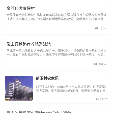
金雅仙客度假村
金雅仙客度假村恭祝：攀枝花首届城市休闲竞漂节暨自行车骑游况速赛圆满
成功！四周年庆之际，为感谢各位新老顾客的厚爱，全新推出乡村酒店消费
新理念……酒楼饭店的菜品，服务、设施，农家乐的消费。菜品已全面
101人
武山县铁路疗养院游泳馆
西北第一武山温泉是古宁远八景之一，历史悠久，是全国矿泉疗养向往地之
一。现有兰州铁路疗养院、甘肃省卫生厅直属疗养院和乡建疗养院、农家乐
等，集疗养、休闲、娱乐为一体，服务周到、功能齐全。
399人
前卫村农家乐
前卫生态村自1999年5月推出以吃农家饭、住农家屋、
干农家活、享农家乐的旅游项目，深受都市游客的青
睐。目前，全村农家乐接待户60多户，1200余张床
位，按其软硬件设施条件，分为AAA/AA级，其中AAA
249人
级的农家乐己成为乡村旅游、生态农业旅游的亮点。
吃住在农家，也有星