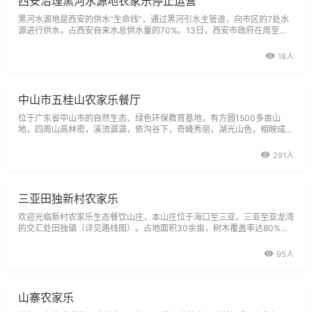
西安治理黑河水源地农家乐停止运营
黑河水源地是西安的供水“生命线”，通过黑河引水主管道，向市区的7处水
源进行供水，占西安自来水总供水量的70%。13日，西安市政府在周至县
召开西安市黑河水源地集中整治专项行动动员大会。
18人
中山市五桂山农家乐餐厅
位于广东省中山市的自然生态、绿色环保教育基地，有方圆1500多亩山
地，四周山高林密，溪流潺潺，依沟谷下，奇峰秀丽，湖光山色，相映成
趣，鸟语花香，空气怡人，座落在城桂路国防教育基地前100米的农家乐更
是一处人间仙境。伴随改革开放的春风，更使人们有钱有时间来享受这平日
291人
难得一见的世外桃
三亚田独新村农家乐
欢迎光临新村农家乐生态餐饮山庄，本山庄位于海口至三亚、三亚至亚龙湾
的交汇处田独镇（详见路线图）。占地面积30余亩，树木覆盖率达80%，
拥有三亚热带地区的所有植物品种，身处热带原生树林中间，在音乐和小溪
的伴奏下，品尝海南的农家飞鸡、野山羊、五指山小黄牛、新鲜的野生海
95人
鲜，尽享山间的
山寨农家乐