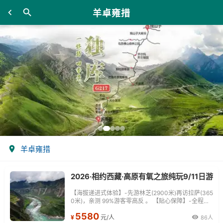
羊卓雍措
羊卓雍措
2026·相约西藏·高原有氧之旅纯玩9/11日游
【海拔递进式体验】-先游林芝(2900米)再访拉萨(365
0米)，亲测 99%游客零高反 。 【贴心保障】-全程配
备便携式制氧机，高反根本不是事儿 ！ 【无人机航
5580
拍】-雪山/圣湖/峡谷/古寺民俗深度串联，「随车航
¥
元/人
86人