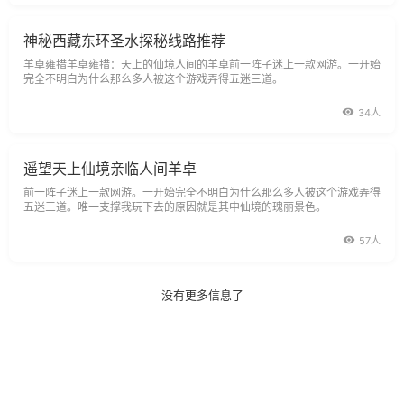
拍」大片呈现 。 【特色美食】-石锅鸡热腾腾的烟火
气，当地特色烤羊宴，欢快的篝火歌舞 。 【沉浸式体
验】-赠送藏装旅拍，夜游布达拉宫，让旅程成为有温
神秘西藏东环圣水探秘线路推荐
度的记忆 。 【绝美风光】-醉美318穿越云端，林芝秘
境藏地江南，羊卓雍措上帝打翻的调色盘 。
羊卓雍措羊卓雍措：天上的仙境人间的羊卓前一阵子迷上一款网游。一开始
完全不明白为什么那么多人被这个游戏弄得五迷三道。
34人
遥望天上仙境亲临人间羊卓
前一阵子迷上一款网游。一开始完全不明白为什么那么多人被这个游戏弄得
五迷三道。唯一支撑我玩下去的原因就是其中仙境的瑰丽景色。
57人
没有更多信息了