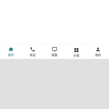
首页
电话
客服
我的
分类
©新疆中旅国际旅行社有限公司版权所有
许可证号:L-XB-100013
ICP备案号:新ICP备19001292号-4
新公网安备 65010302000123号