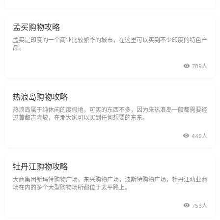
孟买购物攻略
孟买是印度的一个商业比较繁华的城市，在这里可以买到不少印度的特色产
品。
709人
热浪岛购物攻略
热浪岛属于纯休闲的度假地，可买的东西不多，因为来热浪岛一般都需要经
过首都吉隆坡，在那大家可以买到任何想要的东东。
449人
牡丹江购物攻略
大商集团新玛特购物广场，东兴购物广场，波斯特购物广场，牡丹江劝业商
场在内的多个大型购物场所都位于太平路上。
753人