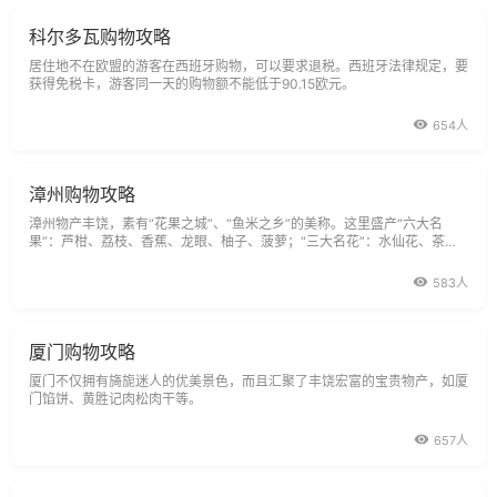
科尔多瓦购物攻略
居住地不在欧盟的游客在西班牙购物，可以要求退税。西班牙法律规定，要
获得免税卡，游客同一天的购物额不能低于90.15欧元。
654人
漳州购物攻略
漳州物产丰饶，素有“花果之城”、“鱼米之乡”的美称。这里盛产“六大名
果”：芦柑、荔枝、香蕉、龙眼、柚子、菠萝；“三大名花”：水仙花、茶
花、兰花；
583人
厦门购物攻略
厦门不仅拥有旖旎迷人的优美景色，而且汇聚了丰饶宏富的宝贵物产，如厦
门馅饼、黄胜记肉松肉干等。
657人