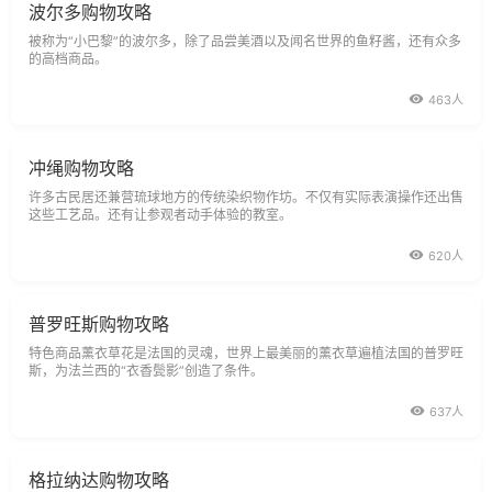
波尔多购物攻略
被称为“小巴黎”的波尔多，除了品尝美酒以及闻名世界的鱼籽酱，还有众多
的高档商品。
463人
冲绳购物攻略
许多古民居还兼营琉球地方的传统染织物作坊。不仅有实际表演操作还出售
这些工艺品。还有让参观者动手体验的教室。
620人
普罗旺斯购物攻略
特色商品薰衣草花是法国的灵魂，世界上最美丽的薰衣草遍植法国的普罗旺
斯，为法兰西的“衣香鬓影”创造了条件。
637人
格拉纳达购物攻略