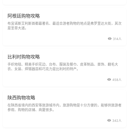
阿根廷购物攻略
布宜诺斯艾利斯首都最著名、最适合游者购物的地点是弗罗里达大街，其次
是圣菲大道。
314人
比利时购物攻略
手织地毯、精美手织花边、台布、服装及餐巾、皮革制品、首饰、翻毛大
衣、女装、焊锡器皿和巧克力是比利时的特产。
458人
陕西购物攻略
在陕西省境内的西安等旅游城市内，旅游购物是十分方便的，能够供旅游者
参观、购物的店铺、商厦很多。
342人