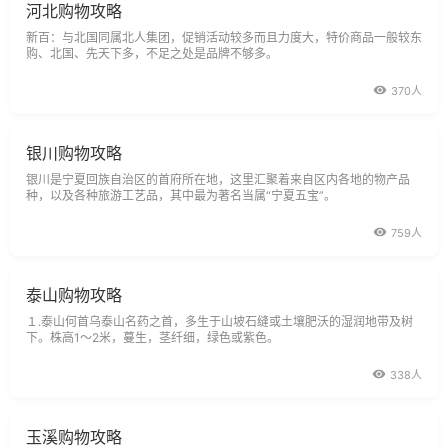
河北购物攻略
新百：与北国同属北人集团，促销活动较多而且力度大，特价商品一般较东
购、北国、先天下多，不足之处是品牌不够多。
370人
银川购物攻略
银川是宁夏回族自治区的首府所在地，这里汇聚着来自区内各地的物产品
种，以及各种旅游工艺品，其中最为著名当属“宁夏五宝”。
759人
泰山购物攻略
１.泰山何首乌泰山名药之首，多生于山坡石缝或土壤肥沃的湿润地带及树
下。株高1～2米，蔓生，茎纤细，绿色或紫色。
338人
玉溪购物攻略