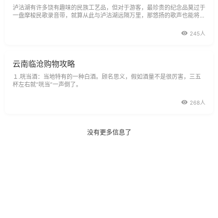
泸沽湖有许多饶有趣味的民族工艺品，但对于游客，最珍贵的纪念品莫过于
一盘摩梭民歌录音带，就算从此与泸沽湖远隔万里，那悠扬的歌声也能将你
再带回这个神奇而美丽的地方。
245人
云南临沧购物攻略
１.咣当酒：当地特有的一种白酒。顾名思义，假如酒量不是很厉害，三五
杯左右就“咣当”一声倒了。
268人
没有更多信息了