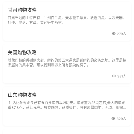
甘肃购物攻略
甘肃当地的土特产有：兰州白兰瓜、天水花牛苹果、敦煌西瓜、以及天麻、
杜仲、灵芝、甘草、黄芪等中药材。
279人
美国购物攻略
就像巴黎的香榭丽大街，纽约的第五大道也是到纽约的必访之地。这里是精
品服饰的集中营，可以找到世界上所有顶尖的牌子。
381人
山东购物攻略
１.沾化冬枣距今已有五百多年的栽培历史。单果重为25克左右,最大的单果
重37.3克，赭红光亮。鲜食晚熟，品质极佳，具有皮薄肉脆、无渣、细嫩
多汁、甘甜清香、口感好等特点。
329人