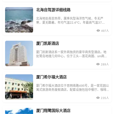
北海自驾游详细线路
北海地处南亚热带，属季风型海洋性气候，冬无严
寒，夏无酷暑。年均气温22.4℃，年最高气温37.
7℃，最低气温在-1℃左右。4到11月是去北海自驾游
旅游的最佳时间，12月到3月是北海自驾游旅游的淡
497人
季。
厦门凯斯酒店
厦门凯斯酒店系一家外商独资的豪华商务型酒店。地
处鹭岛地理几何中心，位于江头--莲花商圈、sm商业
广场等繁华商业区段，地理位置优越、交通便利，距
火车站约3公里，距国际机场仅8公里。酒店各类宽
289人
敞、豪华客房，其中豪华房和行政套房均配有按摩
椅。欧式风情西餐厅，700多餐位的闽、粤、川味中
餐厅
厦门希尔福大酒店
厦门希尔福大酒店位于思明南路495号，是一家花园公
寓式旅游商务度假酒店，配套设施包括中餐厅、咖啡
厅、多功能会议厅和希尔福健康水会等。酒店格局以
园林形式分区的三座建筑主体，其分格彰显现代极简
235人
主义建筑的独特魅力，酒店内所有的陈设充满了中国
情调，165套客房全部采用纯木家具的古典装饰。贵宾
厦门翔鹭国际大酒店