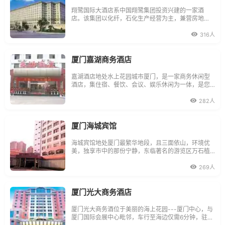
翔鹭国际大酒店系中国翔鹭集团投资兴建的一家酒
店。该集团以化纤，石化生产经营为主，兼营房地
产。酒店是翔鹭集团进入中国酒店业的一个新起点。
酒店拥有各类客房和套房，房间均为高品质精心设计
316人
装修，让您在住宿期间尽享舒适、清净和轻松的环
境。酒店位于厦门湖里区中心地带，既可远眺整个湖
里
厦门嘉湖商务酒店
嘉湖酒店地处水上花园城市厦门，是一家商务休闲型
酒店，集住宿、餐饮、会议、娱乐休闲为一体，是您
商务旅行、休闲度假、各种会议的首眩酒店背靠厦门
唯一的石头皮山。石头山公园可让您随时登山览胜，
282人
聆听林中鸟语，呼吸新鲜空气，体验反璞归真的乐
趣；风景优美，
厦门海城宾馆
海城宾馆地处厦门最繁华地段，且三面依山，环境优
美，独享市中的那份宁静，东临著名的游览区万石植
物园、五老峰、南普陀，南靠风景秀丽的虎溪岩，往
北步走三分钟可达中山公园，乘车十五分钟可达湖里
269人
工业区和厦门国际机场，乘车十分钟可达轮渡，到旅
游胜地鼓浪屿。宾馆为全新花
厦门光大商务酒店
厦门光大商务酒位于美丽的海上花园---厦门中心，与
厦门国际会展中心毗邻，车行至海边仅需6分钟，驻足