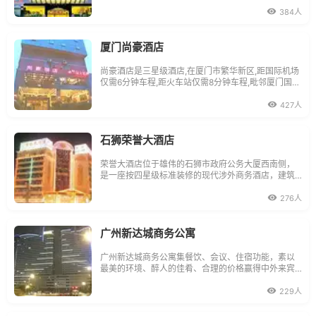
远眺，金门岛屿美不胜收，山水风光别具一格。距厦
门国际机场仅10分钟的车程，交通便捷，是商务旅
384人
游、各类会议及联谊活动的理想场所。酒店拥有美仑
美奂的豪华客房及商务套房，格调高
厦门尚豪酒店
尚豪酒店是三星级酒店,在厦门市繁华新区,距国际机场
仅需6分钟车程,距火车站仅需8分钟车程,毗邻厦门国际
会展中心及旅游景点环岛路,是您上午,旅游下榻的首选
酒店。厦门尚豪酒店于千禧2000年九月分开业,内部装
427人
饰独具欧美风格,与周边优美环境溶为一体,让您在度假,
商务活动中享受家的温馨。尚豪酒店
石狮荣誉大酒店
荣誉大酒店位于雄伟的石狮市政府公务大厦西南侧，
是一座按四星级标准装修的现代涉外商务酒店，建筑
面积1900平方米，毗邻人民广常荣誉大酒店构就了石
狮商务、政务和休闲文体活动的中心区。荣誉大酒店
276人
地理位置优越，交通便利，距晋江机场15分钟车程，
距厦门国际机场仅1小时车程。酒店拥有装修高贵典雅
广州新达城商务公寓
广州新达城商务公寓集餐饮、会议、住宿功能，素以
最美的环境、醉人的佳肴、合理的价格赢得中外来宾
的赞誉。广州新达城商务公寓地理位置便利，位于广
州天河北中心商务区，毗邻广州火车东站、中信广
229人
场，天河体育中心，天河城，正佳广场，广州体育学
院斜对面，距广州国际机场40分钟车程