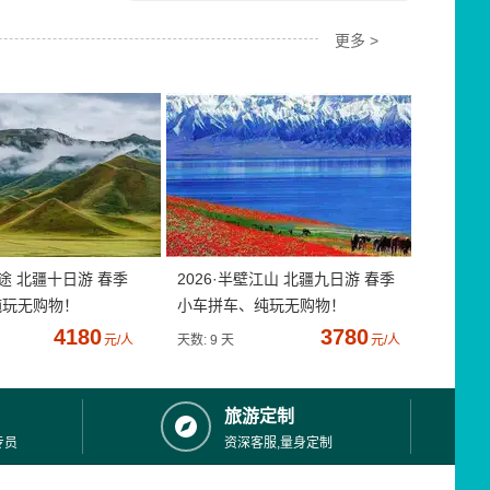
更多 >
疆途 北疆十日游 春季
2026·半壁江山 北疆九日游 春季
纯玩无购物！
小车拼车、纯玩无购物！
4180
3780
元/人
天数: 9 天
元/人
旅游定制
专员
资深客服,量身定制