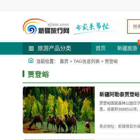
所
旅游产品分类
首页
新疆旅游
当前位置：
首页
> TAG信息列表 > 贾登峪
贾登峪
新疆阿勒泰贾登峪
贾登峪国家森林公园位于
里，总面积38985公顷，地理
48o38’56”。...
景点地址：新疆维吾尔