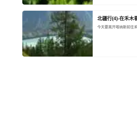
北疆行(4)-在禾木
今天要离开喀纳斯前往禾