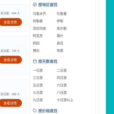
按地区查找
关注度：845 人
乌鲁木齐
吐鲁番
阿勒泰
伊犁
查看详情
克拉玛依
库尔勒
阿克苏
喀什
和田
昌吉
博乐
哈密
关注度：749 人
查看详情
按天数查找
一日游
二日游
三日游
四日游
五日游
六日游
七日游
八日游
关注度：468 人
九日游
十日游以上
查看详情
按价格查找