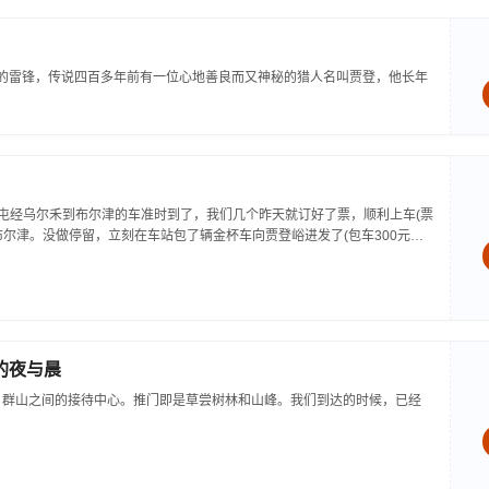
人的雷锋，传说四百多年前有一位心地善良而又神秘的猎人名叫贾登，他长年
从奎屯经乌尔禾到布尔津的车准时到了，我们几个昨天就订好了票，顺利上车(票
达布尔津。没做停留，立刻在车站包了辆金杯车向贾登峪进发了(包车300元，
的夜与晨
，群山之间的接待中心。推门即是草尝树林和山峰。我们到达的时候，已经