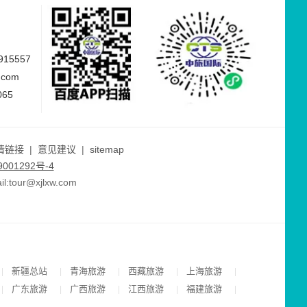
15557
.com
065
情链接
|
意见建议
|
sitemap
001292号-4
ur@xjlxw.com
新疆总站
青海旅游
西藏旅游
上海旅游
|
|
|
|
|
广东旅游
广西旅游
江西旅游
福建旅游
|
|
|
|
|