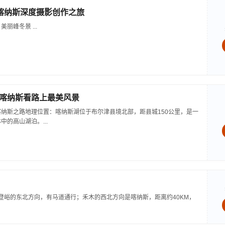
-喀纳斯深度摄影创作之旅
丽峰冬景 ...
喀纳斯看路上最美风景
纳斯之路地理位置：喀纳斯湖位于布尔津县境北部，距县城150公里，是一
的高山湖泊。...
登峪的东北方向，有马道通行；禾木的西北方向是喀纳斯，距离约40KM，