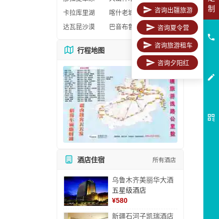
制
咨询出疆旅游
卡拉库里湖
喀什老城区
达瓦昆沙漠
巴音布鲁克
咨询夏令营
咨询旅游租车
行程地图
更多地图
咨询夕阳红
酒店住宿
所有酒店
乌鲁木齐美丽华大酒
五星级酒店
¥
580
新疆石河子凯瑞酒店