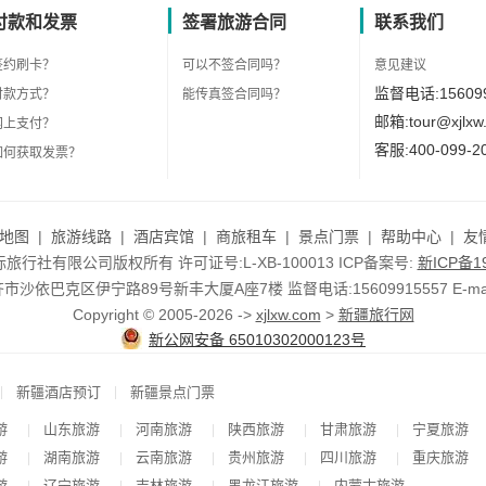
付款和发票
签署旅游合同
联系我们
签约刷卡？
可以不签合同吗？
意见建议
监督电话:156099
付款方式？
能传真签合同吗？
邮箱:tour@xjlxw
网上支付？
客服:400-099-2
如何获取发票？
地图
|
旅游线路
|
酒店宾馆
|
商旅租车
|
景点门票
|
帮助中心
|
友
行社有限公司版权所有 许可证号:L-XB-100013 ICP备案号:
新ICP备19
依巴克区伊宁路89号新丰大厦A座7楼 监督电话:15609915557 E-mail:to
Copyright © 2005-2026 ->
xjlxw.com
>
新疆旅行网
新公网安备 65010302000123号
|
|
新疆酒店预订
新疆景点门票
游
山东旅游
河南旅游
陕西旅游
甘肃旅游
宁夏旅游
|
|
|
|
|
游
湖南旅游
云南旅游
贵州旅游
四川旅游
重庆旅游
|
|
|
|
|
游
辽宁旅游
吉林旅游
黑龙江旅游
内蒙古旅游
|
|
|
|