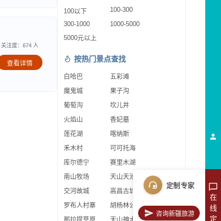
100-300
100以下
300-1000
1000-5000
5000元以上
关注度：674 人
按热门景点查找
查看详情
白哈巴
五彩滩
魔鬼城
果子沟
葡萄沟
坎儿井
火焰山
香妃墓
莲花湖
喀纳斯
禾木村
可可托海
库尔德宁
赛里木湖
南山牧场
天山天池
定制专家
交河故城
高昌古城
在
罗布人村寨
胡杨林公园
线
咨询新疆旅游
定
那拉提草原
天山神木园