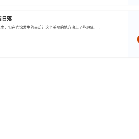
看日落
木，但在宾馆发生的事却让这个美丽的地方沾上了些瑕疵。...