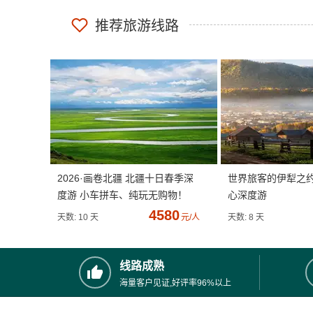
推荐旅游线路
2026·画卷北疆 北疆十日春季深
世界旅客的伊犁之
度游 小车拼车、纯玩无购物！
心深度游
4580
天数: 10 天
元/人
天数: 8 天
线路成熟
海量客户见证,好评率96%以上