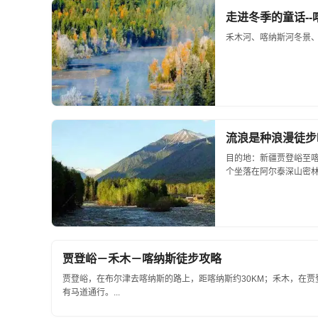
走进冬季的童话-
禾木河、喀纳斯河冬景、美
流浪是种浪漫徒步
目的地：新疆贾登峪至喀
个坐落在阿尔泰深山密林中
贾登峪－禾木－喀纳斯徒步攻略
贾登峪，在布尔津去喀纳斯的路上，距喀纳斯约30KM；禾木，在贾
有马道通行。...