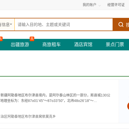
我的账户
经营许可证
有信息
热
热
出疆旅游
商旅租车
酒店宾馆
景点门票
新疆阿勒泰地区布尔津县境内，是阿尔泰山林区的一部分，距县城130公
坐标为：东经87o01’45”～87o33’50”，北纬48o26’18”～
自治区阿勒泰地区布尔津县窝依莫克乡