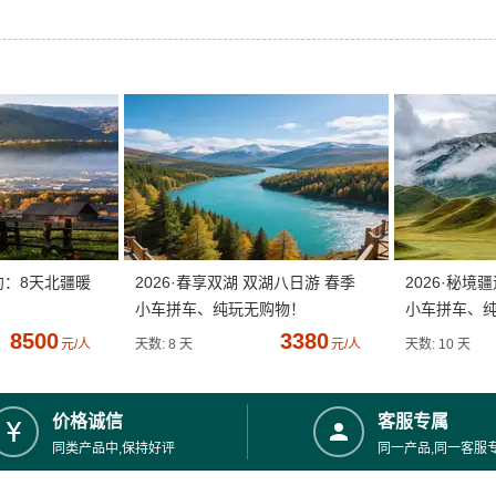
约：8天北疆暖
2026·春享双湖 双湖八日游 春季
2026·秘境
小车拼车、纯玩无购物！
小车拼车、
8500
3380
元/人
天数: 8 天
元/人
天数: 10 天
价格诚信
客服专属
同类产品中,保持好评
同一产品,同一客服