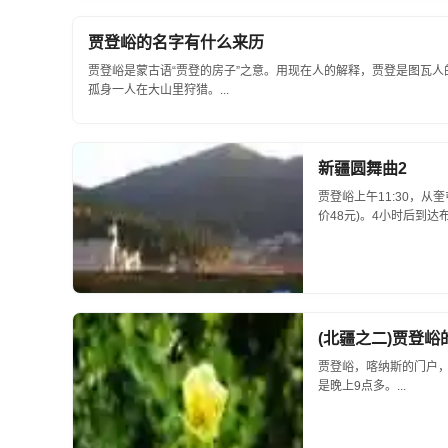
贾登峪的名字有什么来历
贾登峪是蒙古语“贾登的房子”之意。用现在人的解释，贾登是图瓦
孤身一人在大山里狩猎。...
新疆圆舞曲2
贾登峪上午11:30，
价48元)。4小时后到
37.5/人)。...
(北疆之二)贾登峪
贾登峪，喀纳斯的门户
是晚上9点多。...