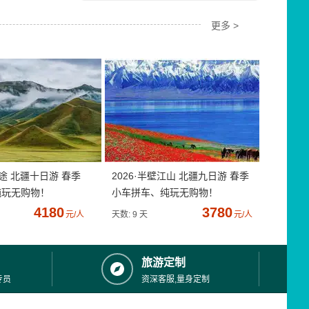
更多 >
疆途 北疆十日游 春季
2026·半壁江山 北疆九日游 春季
纯玩无购物！
小车拼车、纯玩无购物！
4180
3780
元/人
天数: 9 天
元/人
旅游定制
专员
资深客服,量身定制