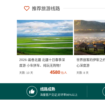
推荐旅游线路
2026·画卷北疆 北疆十日春季深
世界旅客的伊犁之
度游 小车拼车、纯玩无购物！
心深度游
4580
天数: 10 天
元/人
天数: 8 天
线路成熟
海量客户见证,好评率96%以上