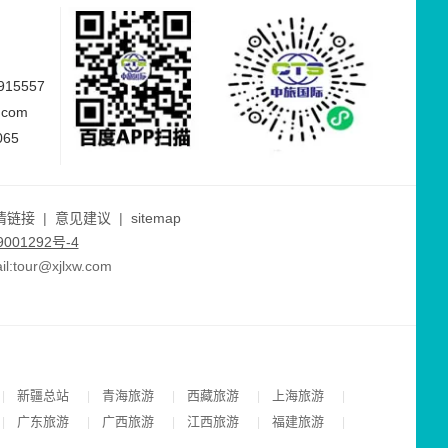
15557
.com
065
情链接
|
意见建议
|
sitemap
001292号-4
ur@xjlxw.com
新疆总站
青海旅游
西藏旅游
上海旅游
|
|
|
|
|
广东旅游
广西旅游
江西旅游
福建旅游
|
|
|
|
|