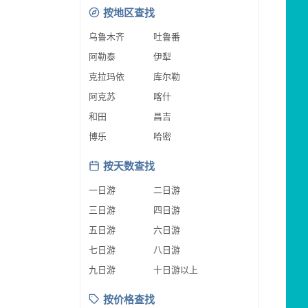
按地区查找
乌鲁木齐
吐鲁番
阿勒泰
伊犁
克拉玛依
库尔勒
阿克苏
喀什
和田
昌吉
博乐
哈密
按天数查找
一日游
二日游
三日游
四日游
五日游
六日游
七日游
八日游
九日游
十日游以上
按价格查找