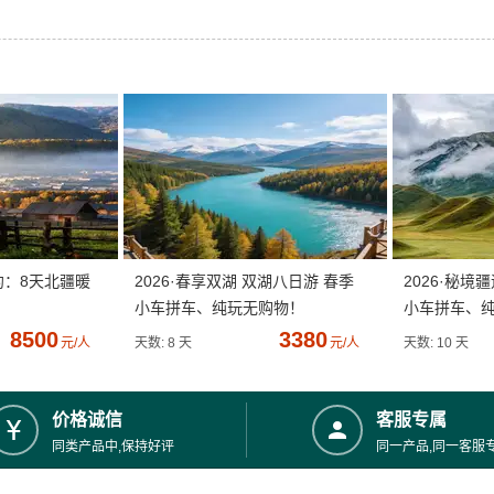
约：8天北疆暖
2026·春享双湖 双湖八日游 春季
2026·秘境
小车拼车、纯玩无购物！
小车拼车、
8500
3380
元/人
天数: 8 天
元/人
天数: 10 天
价格诚信
客服专属
同类产品中,保持好评
同一产品,同一客服