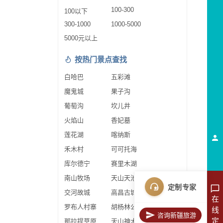
100-300
100以下
300-1000
1000-5000
5000元以上
按热门景点查找
白哈巴
五彩滩
魔鬼城
果子沟
葡萄沟
坎儿井
火焰山
香妃墓
莲花湖
喀纳斯
禾木村
可可托海
库尔德宁
赛里木湖
南山牧场
天山天池
定制专家
交河故城
高昌古城
在
罗布人村寨
胡杨林公园
线
咨询新疆旅游
定
那拉提草原
天山神木园