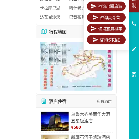
制
咨询出疆旅游
卡拉库里湖
喀什老城区
达瓦昆沙漠
巴音布鲁克
咨询夏令营
咨询旅游租车
行程地图
更多地图
咨询夕阳红
酒店住宿
所有酒店
乌鲁木齐美丽华大酒
五星级酒店
¥
580
新疆石河子凯瑞酒店