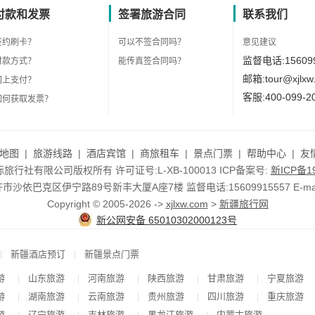
付款和发票
签署旅游合同
联系我们
签约刷卡？
可以不签合同吗？
意见建议
监督电话:156099
付款方式？
能传真签合同吗？
邮箱:tour@xjlxw
网上支付？
客服:400-099-2
如何获取发票？
地图
|
旅游线路
|
酒店宾馆
|
商旅租车
|
景点门票
|
帮助中心
|
友
行社有限公司版权所有 许可证号:L-XB-100013 ICP备案号:
新ICP备19
依巴克区伊宁路89号新丰大厦A座7楼 监督电话:15609915557 E-mail:to
Copyright © 2005-2026 ->
xjlxw.com
>
新疆旅行网
新公网安备 65010302000123号
|
|
新疆酒店预订
新疆景点门票
游
山东旅游
河南旅游
陕西旅游
甘肃旅游
宁夏旅游
|
|
|
|
|
游
湖南旅游
云南旅游
贵州旅游
四川旅游
重庆旅游
|
|
|
|
|
游
辽宁旅游
吉林旅游
黑龙江旅游
内蒙古旅游
|
|
|
|