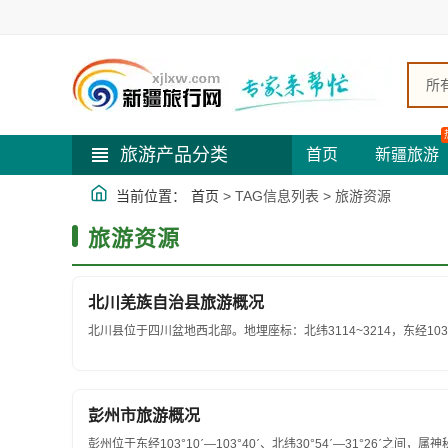
所
旅游产品分类
首页
新疆旅游
当前位置：
首页
> TAG信息列表 > 旅游资源
旅游资源
北川羌族自治县旅游概况
北川县位于四川盆地西北部。地埋座标：北纬3114~3214，东经10344~
彭州市旅游概况
彭州位于东经103°10ˊ—103°40ˊ、北纬30°54ˊ—31°26