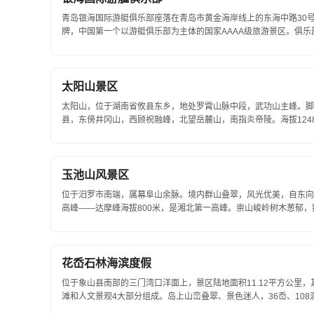
青岛银海国际游艇俱乐部座落在青岛市黄金海岸线上的东海中路30
牌，中国第一个以游艇俱乐部为主体的国家AAAA级旅游景区。俱乐
水坡道、高级公寓、星级酒店、会展中...
太阳山景区
太阳山，位于湖南省攸县东乡，地处罗霄山脉中段，武功山主峰。脚
县，东傍井冈山，西顾祝融峰，北望岳麓山，南指炎帝陵。海拔12
可见。其瑰丽神奇的自然风貌、物产丰...
玉池山风景区
位于汨罗市南端，属幕阜山余脉。境内群山叠翠，风光优美，自东向
高峰——达摩峰海拔800米，是湘北第一高峰。崇山峻岭树木葱郁
四季枝繁叶茂,郁郁葱葱。山中有十个大洞...
花岙石林海滨度假
位于象山县南部的三门湾口洋面上，景区陆地面积11.12平方公里，
滩和人文景观4大部分组成。岛上山峦叠翠、景色迷人，36岙、10
山、气势恢宏的石林景...