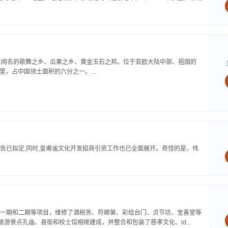
世闻名的歌舞之乡、瓜果之乡、黄金玉石之邦。位于亚欧大陆中部、祖国的
里，占中国领土面积的六分之一。...
告已拟定,同时,皇甫谧文化开发招商引资工作也已全面展开。奇怪的是，伟
一期和二期等项目，维修了酒税务、符卿第、彩绘台门、贞节坊、宝善堂等
游景点孔庙、县衙和校士馆相继建成，并整合和包装了慈孝文化、ld...