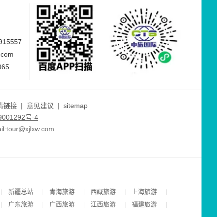
15557
.com
065
情链接
|
意见建议
|
sitemap
001292号-4
ur@xjlxw.com
新疆总站
青海旅游
西藏旅游
上海旅游
|
|
|
|
|
广东旅游
广西旅游
江西旅游
福建旅游
|
|
|
|
|