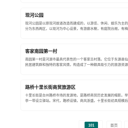
现河公园
现河公园是以原现河故道改造而建成的，以游览、休闲、娱乐为主的观光
分为东西两区，以现河为中心设景，有游廊水榭，有庭院台阁，有梅
玉轩和静心斋等均依水面而建，造型别致，...
客家南园第一村
南园第一村是河源市最具代表性的一个客家古村落。它位于东源县仙
民居建筑群和独特的客家风情，构造成了一种颇具吸引力的旅游资源
座向和周围环境，一般选址坐北...
路桥十里长街商贸旅游区
十里长街是台州路桥市场的发源地，是路桥商贸历史发展的缩影。早
亭一带设立驿站。宋代，路桥设镇，商风浙盛。十里长街初具规模后
规模发展。至明清，路桥商贸繁荣，成...
101
首页