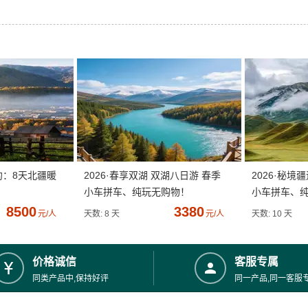
约：8天北疆暖
2026·春享双湖 双湖八日游 春季
2026·秘境
小车拼车、纯玩无购物！
小车拼车、
8500
3380
元/人
天数: 8 天
元/人
天数: 10 天
价格诚信
客服专属
同类产品中,保持好评
同一产品,同一客服