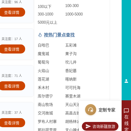
关注度：96 人
100-300
100以下
查看详情
300-1000
1000-5000
5000元以上
按热门景点查找
关注度：17 人
白哈巴
五彩滩
查看详情
魔鬼城
果子沟
葡萄沟
坎儿井
火焰山
香妃墓
关注度：71 人
莲花湖
喀纳斯
查看详情
禾木村
可可托海
库尔德宁
赛里木湖
南山牧场
天山天池
定制专家
关注度：37 人
交河故城
高昌古城
在
罗布人村寨
胡杨林公园
查看详情
线
咨询新疆旅游
定
那拉提草原
天山神木园