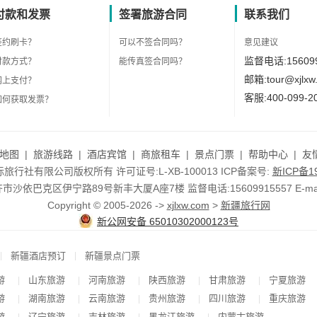
付款和发票
签署旅游合同
联系我们
签约刷卡？
可以不签合同吗？
意见建议
监督电话:156099
付款方式？
能传真签合同吗？
邮箱:tour@xjlxw
网上支付？
客服:400-099-2
如何获取发票？
地图
|
旅游线路
|
酒店宾馆
|
商旅租车
|
景点门票
|
帮助中心
|
友
行社有限公司版权所有 许可证号:L-XB-100013 ICP备案号:
新ICP备19
依巴克区伊宁路89号新丰大厦A座7楼 监督电话:15609915557 E-mail:to
Copyright © 2005-2026 ->
xjlxw.com
>
新疆旅行网
新公网安备 65010302000123号
|
|
新疆酒店预订
新疆景点门票
游
山东旅游
河南旅游
陕西旅游
甘肃旅游
宁夏旅游
|
|
|
|
|
游
湖南旅游
云南旅游
贵州旅游
四川旅游
重庆旅游
|
|
|
|
|
游
辽宁旅游
吉林旅游
黑龙江旅游
内蒙古旅游
|
|
|
|