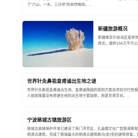
了“六山、一水、三分坝”的自然格局。...
新疆旅游概况
新疆维吾尔自治区是举
西北，面积166万平方公
世界针灸鼻祖皇甫谧出生地之谜
世界针灸鼻祖皇甫谧出生地、皇甫谧陵园的规划方案及项目可行性报
人故居陵墓没有修建在他的出生地宁夏固原，而是甘肃灵台。...
宁波慈城古镇旅游区
慈城古县城保护开发已建设了南门寻芳区、孔庙儒文化广尝慈湖景观
明清古建筑，完成了慈城最大的明清古建筑群冯(俞)宅的建筑修复。旅