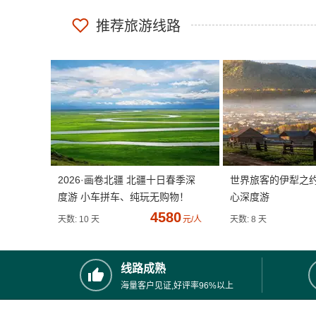
推荐旅游线路
2026·画卷北疆 北疆十日春季深
世界旅客的伊犁之
度游 小车拼车、纯玩无购物！
心深度游
4580
天数: 10 天
元/人
天数: 8 天
线路成熟
海量客户见证,好评率96%以上