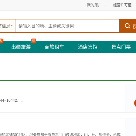
我的账户
经营许可证
有信息
热
热
出疆旅游
商旅租车
酒店宾馆
景点门票
10442。...
ˊ之间，属神秘的北纬30°地区。地处成都平原与龙门山过渡地带，山、丘、坝俱全，形成