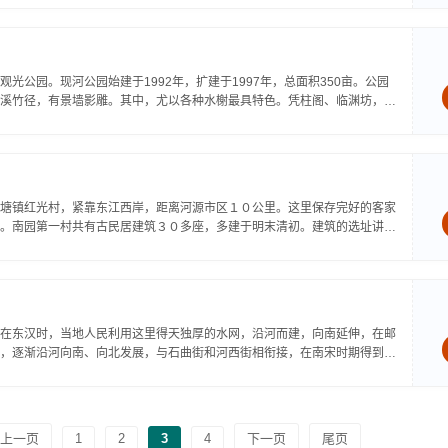
公园。现河公园始建于1992年，扩建于1997年，总面积350亩。公园
溪竹径，有景墙影雕。其中，尤以各种水榭最具特色。凭柱阁、临渊坊，倚
塘镇红光村，紧靠东江西岸，距离河源市区１０公里。这里保存完好的客家
。南园第一村共有古民居建筑３０多座，多建于明末清初。建筑的选址讲究
在东汉时，当地人民利用这里得天独厚的水网，沿河而建，向南延伸，在邮
，逐渐沿河向南、向北发展，与石曲街和河西街相衔接，在南宋时期得到大
上一页
1
2
3
4
下一页
尾页