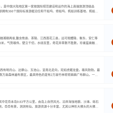
号，是中国大陆地区第一家按国际规范建设和运作的海上高端旅游顶级品
部拥有366个国际标准游艇泊位和干船坞、修船坞、帆船训练基地、帆船下
踏湘赣两省,腹含攸县、茶陵、江西莲花三县，远可观醴陵、衡东、安仁等
48米，气势雄伟，壁立千仞，水绕百里，奇花异草数不胜数，珍禽猛兽触目
西有明月山、达摩山、玉池山，呈南北走向，宛如虎踞龙盘，雄风勃勃。最
，数万亩森林遍布景区，最具特色的是有2万亩竹林密密麻麻广布群山，一年
其中花岙本岛9.83平方公里，由岛上自然风光、沿岸海蚀地貌、沙滩、砾石
8洞，岙岙有景，洞洞有仙，旅游资源十分丰富，尤其以神形大佛头的大佛