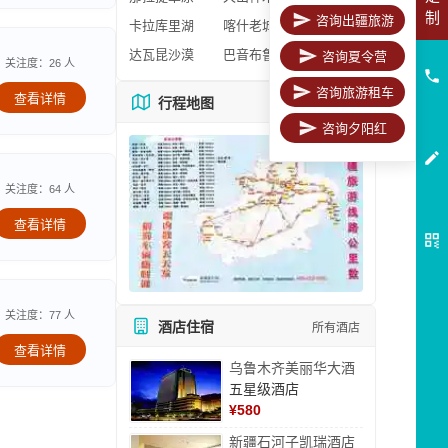
制
咨询出疆旅游
卡拉库里湖
喀什老城区
达瓦昆沙漠
巴音布鲁克
咨询夏令营
关注度：26 人
咨询旅游租车
查看详情
行程地图
更多地图
咨询夕阳红
关注度：64 人
查看详情
关注度：77 人
酒店住宿
所有酒店
查看详情
乌鲁木齐美丽华大酒
五星级酒店
¥
580
新疆石河子凯瑞酒店