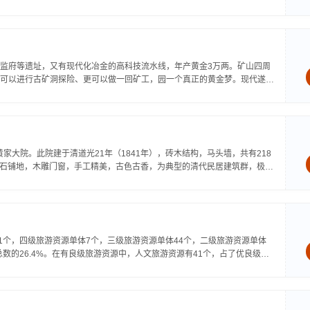
监府等遗址，又有现代化冶金的高科技流水线，年产黄金3万两。矿山四周
可以进行古矿洞探险、更可以做一回矿工，园一个真正的黄金梦。现代遂昌
家大院。此院建于清道光21年（1841年），砖木结构，马头墙，共有218
，青石铺地，木雕门窗，手工精美，古色古香，为典型的清代民居建筑群，极富
1个，四级旅游资源单体7个，三级旅游资源单体44个，二级旅游资源单体
数的26.4%。在有良级旅游资源中，人文旅游资源有41个，占了优良级旅