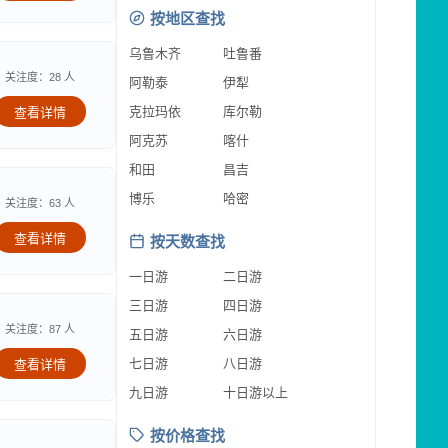
按地区查找
乌鲁木齐
吐鲁番
关注度：28 人
阿勒泰
伊犁
克拉玛依
库尔勒
查看详情
阿克苏
喀什
和田
昌吉
博乐
哈密
关注度：63 人
查看详情
按天数查找
一日游
二日游
三日游
四日游
关注度：87 人
五日游
六日游
七日游
八日游
查看详情
九日游
十日游以上
按价格查找