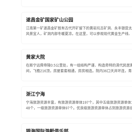
遂昌金矿国家矿山公园
江南第一矿遂昌金矿既有古代开矿留下的黄岩坑古矿洞、永丰银尝太
风景宜人，矿洞内部冬暖夏凉。在这里，可以参观现代黄金生产线、
金矿建于197...
黄家大院
在距宁远舜帝陵0.5公里处，有一组结构严谨、构造奇特的清代民居黄
间，飞檐216顶，房屋套套相通，房房相连。院内36口天井环连
观赏价值。最近，黄家大院...
浙江宁海
宁海旅游资源丰富，有旅游资源单体197个，其中五级旅游资源单体
48个，一级旅游资源单体97个。优良级旅游资源单体占到旅游资源总
游资源单体总数的78.85%，而自然旅游资...
银海国际游艇俱乐部