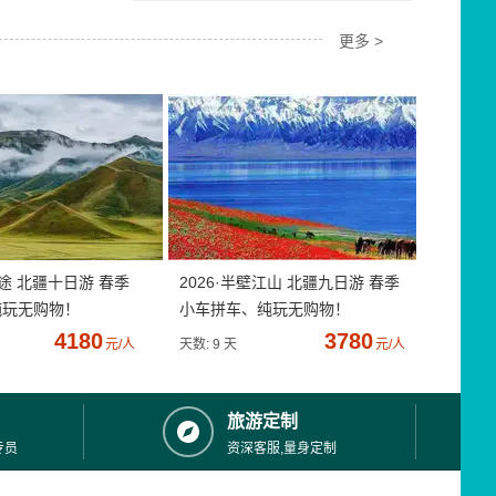
更多 >
疆途 北疆十日游 春季
2026·半壁江山 北疆九日游 春季
纯玩无购物！
小车拼车、纯玩无购物！
4180
3780
元/人
天数: 9 天
元/人
旅游定制
专员
资深客服,量身定制