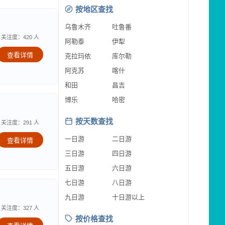
按地区查找
乌鲁木齐
吐鲁番
关注度：420 人
阿勒泰
伊犁
查看详情
克拉玛依
库尔勒
阿克苏
喀什
和田
昌吉
博乐
哈密
按天数查找
关注度：291 人
一日游
二日游
查看详情
三日游
四日游
五日游
六日游
七日游
八日游
九日游
十日游以上
关注度：327 人
按价格查找