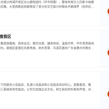
于台镇沙岗湖开发区台山碧桂园内（环市西路），整体布局引入托斯卡纳建
格优雅。大堂西斯延拱廊再现了意大利文艺复兴时期米开朗琪罗（创世纪）
同时容纳1000人的会议室，桑拿健身、夜总会、露天游泳池、网球尝桌球
..
度假区
区集旅游度假、商务会议、餐饮住宿、健身休闲、温泉疗养、中外贵宾接待
假村。度假区座落在风景秀丽、树木苍翠、鸟语花香的广东省惠州市惠东县
洞，西倚大亚湾，南临南门巽寮湾旅游度假区，东望红海湾，地理位置优
惠...
属下的韶关小岛饭店、乳源小岛饭店和小岛饭店培训中心，是集客房、餐
的三星级商务性饭店。公司为加强企业文化，树立良好的形象和声誉，对属
，实施一体化科学管理，力求成为本地区一流饭店。韶关小岛饭店座落在韶
畔...