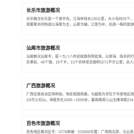
长乐市旅游概况
长乐概况长乐是一个准半岛，江海岸线长130公里，大小岛屿35个，
观要素共同构成以海景为主，山景为辅，江景为补，别具一格的旅游风
汕尾市旅游概况
汕尾概况汕尾市，是一九八八年初经国务院批准，以原海、陆丰的行
办事处、40个镇、10个乡，13个农林常总面积5271平方公里，总人口2
广西旅游概况
广西壮族自治区简称桂。地处祖国南疆，与越南为邻位于华南地区西部。东经104
2/3为土石山，海拔多在1000—1500米，最高峰苗儿山主峰海拔
道，宋为广南西路，元属湖广行省，清为广西剩...
百色市旅游概况
百色地区概况区号：0776邮编：533000位置：广西西北部，与