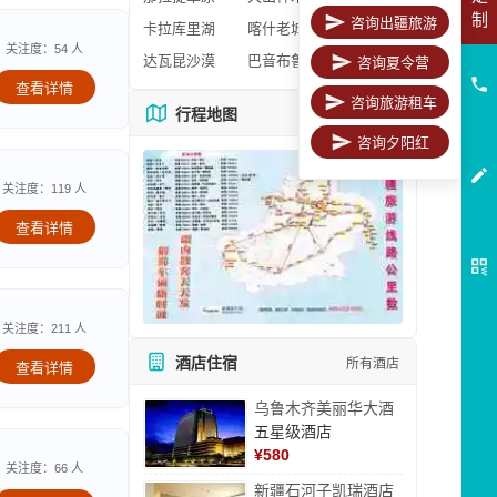
制
咨询出疆旅游
卡拉库里湖
喀什老城区
关注度：54 人
达瓦昆沙漠
巴音布鲁克
咨询夏令营
查看详情
咨询旅游租车
行程地图
更多地图
咨询夕阳红
关注度：119 人
查看详情
关注度：211 人
酒店住宿
所有酒店
查看详情
乌鲁木齐美丽华大酒
五星级酒店
¥
580
关注度：66 人
新疆石河子凯瑞酒店