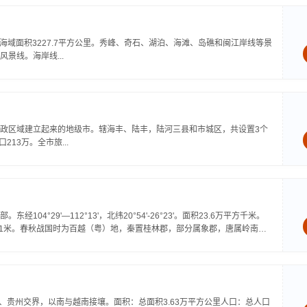
海域面积3227.7平方公里。秀峰、奇石、湖泊、海滩、岛礁和闽江岸线等景
景线。海岸线...
政区域建立起来的地级市。辖海丰、陆丰，陆河三县和市城区，共设置3个
13万。全市旅...
°29'—112°13'，北纬20°54'-26°23'。面积23.6万平方千米。
2141米。春秋战国时为百越（粤）地，秦置桂林郡，部分属象郡，唐属岭南
云南、贵州交界，以南与越南接壤。面积：总面积3.63万平方公里人口：总人口