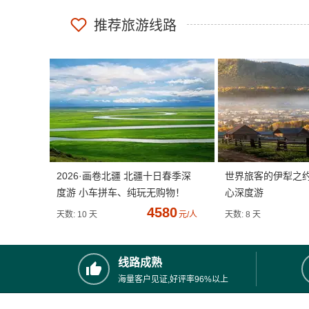
推荐旅游线路
2026·画卷北疆 北疆十日春季深
世界旅客的伊犁之
度游 小车拼车、纯玩无购物！
心深度游
4580
天数: 10 天
元/人
天数: 8 天
线路成熟
海量客户见证,好评率96%以上