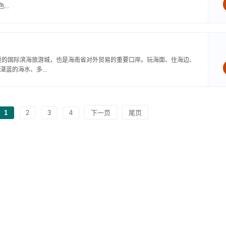
..
设的国际滨海旅游城，也是海南省对外贸易的重要口岸。玩海面、住海边、
蓝的海水、多...
1
2
3
4
下一页
尾页