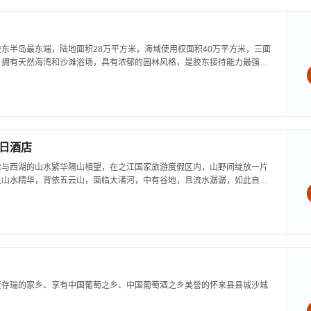
东半岛最东端，陆地面积28万平方米，海域使用权面积40万平方米，三面
，拥有天然海湾和沙滩浴场，具有浓郁的园林风格，是胶东接待能力最强、
经过多年的发展，现已拥有八座风格各异、功能齐全的三星和四星级标准接
..
日酒店
店与西湖的山水繁华隔山相望，在之江国家旅游度假区内，山野间绽放一片
之山水精华，背依五云山，面临大渚河，中有谷地，且流水潺潺，如此自然
风光，千山万水叠映出它的风情万种，两带缓坡夹一谷地旖旎而出，中有溪
...
董存瑞的家乡、享有中国葡萄之乡、中国葡萄酒之乡美誉的怀来县县城沙城