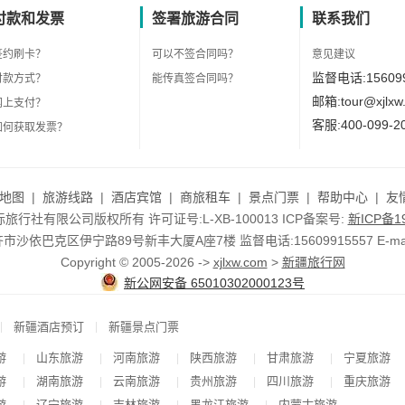
付款和发票
签署旅游合同
联系我们
签约刷卡？
可以不签合同吗？
意见建议
监督电话:156099
付款方式？
能传真签合同吗？
邮箱:tour@xjlxw
网上支付？
客服:400-099-2
如何获取发票？
地图
|
旅游线路
|
酒店宾馆
|
商旅租车
|
景点门票
|
帮助中心
|
友
行社有限公司版权所有 许可证号:L-XB-100013 ICP备案号:
新ICP备19
依巴克区伊宁路89号新丰大厦A座7楼 监督电话:15609915557 E-mail:to
Copyright © 2005-2026 ->
xjlxw.com
>
新疆旅行网
新公网安备 65010302000123号
|
|
新疆酒店预订
新疆景点门票
游
山东旅游
河南旅游
陕西旅游
甘肃旅游
宁夏旅游
|
|
|
|
|
游
湖南旅游
云南旅游
贵州旅游
四川旅游
重庆旅游
|
|
|
|
|
游
辽宁旅游
吉林旅游
黑龙江旅游
内蒙古旅游
|
|
|
|