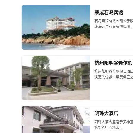
荣成石岛宾馆
石岛宾馆有限公司位于胶
环海，与石岛新港接壤
馆区风景最美的宾馆。
待楼，拥有各类套房、标.
杭州阳明谷希尔假
杭州阳明谷希尔假日酒
淡定的优雅，集度假区
条件，造就了她的绮丽
流环绕，让人回归原始山地
明珠大酒店
明珠大酒店座落于英雄
繁华的中心地带....