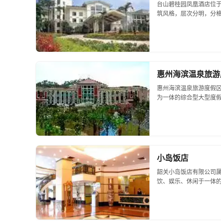
台山碧桂园凤凰酒店位
筑风格，层次分明，分
的魅力与辉煌。酒店拥有
室、兵乓球室等康乐设施.
惠州海滨温泉旅游
惠州海滨温泉旅游度假
为一体的综合型大型度
稔平半岛的平海镇鹧鸪
越，交通十分便利，可走广
小岛饭店
韶关小岛饭店有限公司
饮、娱乐、休闲于一体
下单位在经营及管理上
关市区，位于旖旎的武江河