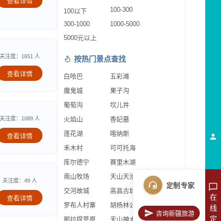
查看详情
100-300
100以下
300-1000
1000-5000
5000元以上
关注度：1651 人
按热门景点查找
查看详情
白哈巴
五彩滩
魔鬼城
果子沟
葡萄沟
坎儿井
关注度：1089 人
火焰山
香妃墓
莲花湖
喀纳斯
查看详情
禾木村
可可托海
库尔德宁
赛里木湖
南山牧场
天山天池
关注度：49 人
定制专家
交河故城
高昌古城
在
查看详情
罗布人村寨
胡杨林公园
线
咨询新疆旅游
定
那拉提草原
天山神木园