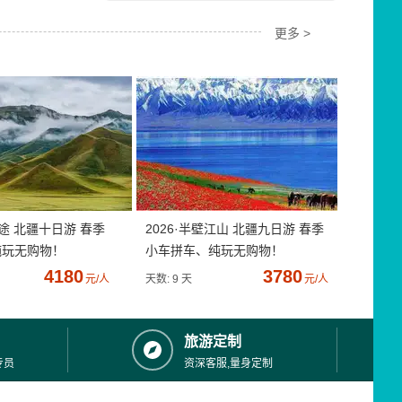
更多 >
疆途 北疆十日游 春季
2026·半壁江山 北疆九日游 春季
纯玩无购物！
小车拼车、纯玩无购物！
4180
3780
元/人
天数: 9 天
元/人
旅游定制
专员
资深客服,量身定制