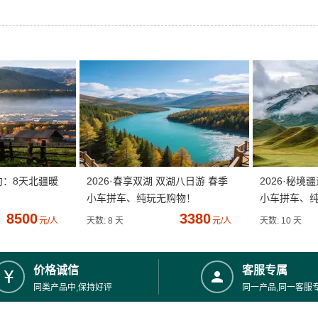
约：8天北疆暖
2026·春享双湖 双湖八日游 春季
2026·秘境
小车拼车、纯玩无购物！
小车拼车、
8500
3380
元/人
天数: 8 天
元/人
天数: 10 天
价格诚信
客服专属
同类产品中,保持好评
同一产品,同一客服