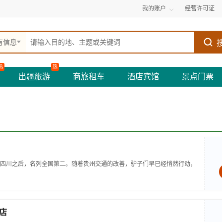
我的账户
经营许可证
有信息
热
热
出疆旅游
商旅租车
酒店宾馆
景点门票
四川之后，名列全国第二。随着贵州交通的改善，驴子们早已经悄然行动，
店