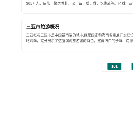
365万人。民族：聚居着壮、汉、苗、瑶、彝、仡佬族等。区划：百色.
三亚市旅游概况
三亚概况三亚市是中国最南端的城市,既是国家和海南省重点开发建
吃海鲜，充分展示了这座滨海旅游城的特色。宽阔洁白的沙滩、清澈湛
101