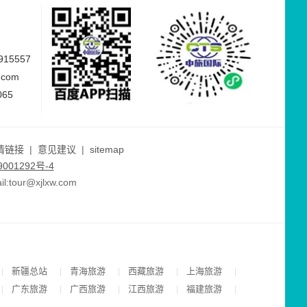
15557
.com
065
情链接
|
意见建议
|
sitemap
001292号-4
ur@xjlxw.com
新疆总站
青海旅游
西藏旅游
上海旅游
|
|
|
|
|
广东旅游
广西旅游
江西旅游
福建旅游
|
|
|
|
|