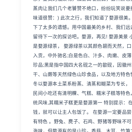
蒸肉让我们几个老饕赞不绝口，纷纷玩笑说要
味道很赞：) 此次之行，我们知道了婺源很
下了太多的遗憾。用中国最美的乡村、我们远
留待下一次的探访吧。婺源，再见! 婺源美景
是婺源绿茶， 婺源绿茶以其颜色碧而天然，
入贡，中外驰名;白是色白、汁多、肉嫩、皮
珍品;黑是指中国四大名砚之一的歙砚，因徽
干、山蕨等天然绿色山珍食品，以及地方特色
冬以婺源本土菜系粉蒸、清蒸和糊菜为专长， 
民间小吃还有清明粿、气糕、糯米子糕等特色，
统风味,其糯米子糕更是婺源第一 特别提示
钱，就可以让主人包饭了。 在婺源一定要品尝
有特色 。野兔、麂子、石鸡、野猪等野味不
海味，但婺源有的是山珍。香菇、木耳、竹笋之