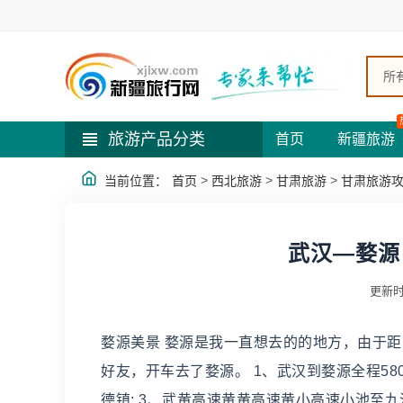
所
旅游产品分类
首页
新疆旅游
>
>
>
当前位置：
首页
西北旅游
甘肃旅游
甘肃旅游
武汉—婺源
更新时
婺源美景 婺源是我一直想去的的地方，由于距
好友，开车去了婺源。 1、武汉到婺源全程580
德镇; 3、武黄高速黄黄高速黄小高速小池至九