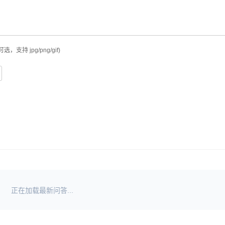
可选，支持 jpg/png/gif)
正在加载最新问答...