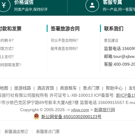
价格诚信
客服专属
同类产品中,保持好评
同一产品,同一客服
付款和发票
签署旅游合同
联系我们
签约刷卡？
可以不签合同吗？
意见建议
监督电话:156099
付款方式？
能传真签合同吗？
邮箱:tour@xjlxw
网上支付？
客服:400-099-2
如何获取发票？
地图
|
旅游线路
|
酒店宾馆
|
商旅租车
|
景点门票
|
帮助中心
|
友
行社有限公司版权所有 许可证号:L-XB-100013 ICP备案号:
新ICP备19
依巴克区伊宁路89号新丰大厦A座7楼 监督电话:15609915557 E-mail:to
Copyright © 2005-2026 ->
xjlxw.com
>
新疆旅行网
新公网安备 65010302000123号
|
|
新疆酒店预订
新疆景点门票