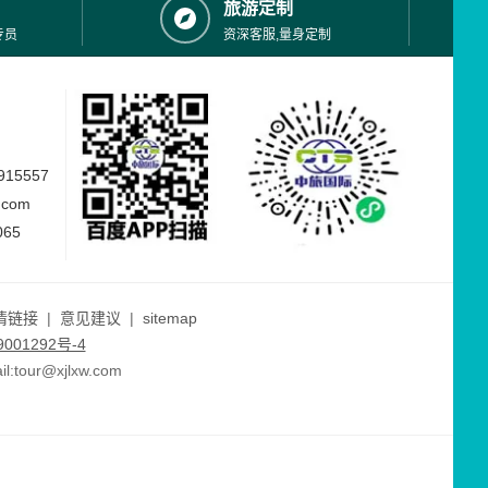
旅游定制
专员
资深客服,量身定制
15557
.com
065
情链接
|
意见建议
|
sitemap
001292号-4
ur@xjlxw.com