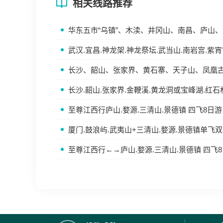
相关线路推荐
华东五市“乌镇”、木渎、井冈山、南昌、庐山、武
武汉.宜昌.神龙架.神龙祭坛.武当山.南岩宫.紫
长沙、韶山、张家界、黄石寨、天子山、凤凰古
长沙.韶山.张家界.金鞭溪.黄龙洞或宝峰湖.红石
至尊江西行庐山.婺源.三清山.景德镇 四飞8日游
厦门.鼓浪屿.武夷山+三清山.婺源.景德镇单飞双
至尊江西行←→庐山.婺源.三清山.景德镇 四飞