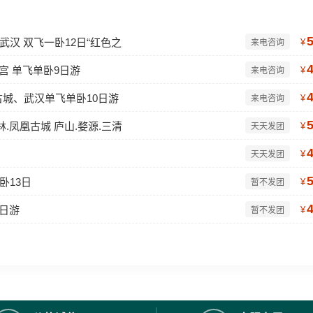
汉 双飞一卧12日“红色之
¥
来电咨询
宵宫 单飞单卧9日游
¥
来电咨询
城、武汉单飞单卧10日游
¥
来电咨询
林.凤凰古城 庐山.婺源.三清
¥
天天发团
¥
天天发团
卧13日
¥
暂不发团
8日游
¥
暂不发团