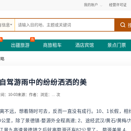
我的账户
经营许可证
有信息
热
热
出疆旅游
商旅租车
酒店宾馆
景点门票
攻略
自驾游雨中的纷纷洒洒的美
间：10-03
来源：
作者：
浏览：
...
次
离不远，想着随时可去，反而一直没有成行。10、1长假，相
公里，除了景德镇-婺源外全程高速; 2、途经武汉/黄石/黄梅/
江景九高速景德镇之后就离婺源还有82公里了。 婺源美景 4、