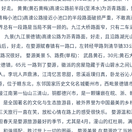
好走。 黄黄(黄石黄梅)高速公路前半段(至浠水)为沥青路面，
(黄梅小池口)高速公路接近小池口的半段路面破损严重，不敢高
界总有一段路是当局不屑一顾的。九江大桥路面窄，只有二车
 九景(九江景德镇)高速公路为沥青路面，好走，且沿路湖光
造后，好走，在婺源赋春镇有一路口，左转经甲路到清华镇33
况很好。 婺源美景 5、路费(单程)： 武昌黄石，30元;黄石
九江景德镇，65元 一路到了婺源，徽派的房屋隐藏于青山碧水之间
人。李坑人声鼎沸，江湾忆苦思甜，思溪返璞归真，卧龙谷沁
婺源，位于赣东北，东邻国家历史文化名城衢州市，西毗景德镇
接江南第一仙山三清山，铜都德兴市，是一颗镶嵌在皖、浙、
，是全国著名的文化与生态旅游县，被外界誉为中国最美的乡村
三天旅行一直在笑，放松心情在路上的感受很快乐。 婺源温和
但春天是婺源旅游最好的季节，尤其是4月。漫山的红杜鹃，
，和谐搭配，胜过世上一切的图画。 婺源美景 在婺源吃了当