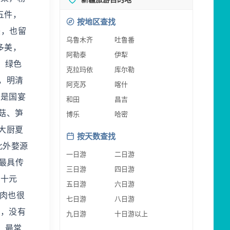
五件，
按地区查找
美，也留
乌鲁木齐
吐鲁番
多美，
阿勒泰
伊犁
，绿色
克拉玛依
库尔勒
，明清
阿克苏
喀什
，是国宴
和田
昌吉
菇、笋
博乐
哈密
大厨夏
按天数查找
此外婺源
一日游
二日游
最具传
三日游
四日游
加十元
五日游
六日游
肉也很
七日游
八日游
海，没有
九日游
十日游以上
。最常