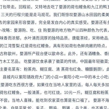
打包带走。回程前，又特地去吃了婺源的荷包鲤鱼和九江的鸭
美。三天的行程只能是走马观花。我们既惊叹婺源山水田园的柔
去的家园来形容婺源，完全是发自内心的真实感受。婺源还有
 小攻略：婺源购、吃、住 购婺源的地方物产以四种颜色为代表
口味香而浓郁，水叶清而润厚的独特品质，唐载茶经，宋称绝品
薄的江湾雪梨;红是荷包红鲤鱼，具有形如荷包色鲜肉嫩的特点
州古称歙州，婺源所产砚台便以歙命名。此外，还有酒糟鱼、香
竹木工艺品。 吃婺源饮食承袭了徽菜的传统，中国最年轻徽菜
主要名菜有：粉蒸肉、糊豆腐、清 蒸荷包红鱼、糖醋鹅颈!，
县城内以紫阳镇政府大门的小店<<紫阳小吃>>中的本土小吃
：在婺源吃东西很方便，如果住在当地人家里的话，每人每天多
荷包红鲤鱼，一般清蒸，也可红烧，10元一斤。糊豆腐和粉蒸
可不尝。当地人喜辣。能吃到农家菜也算是有口福了。 婺源不
类，自是平常;蛇，兎子， 野鸡， 野猪 ，鸟之类，也不难见