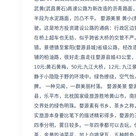
武黄(武昌黄石)高速公路为新改造的沥青路面，
半段为水泥路面，凹凸不平。 婺源美景 黄小
驶。这是地方投资建设公路的通病：行政区边
在桥上超车也无妨，似乎跨省大桥的交管不严。
错。景德镇至紫阳(婺源县城)省级公路，经改
铺的柏油路，很好走;直走往婺源县城43公里，路
10元;黄石黄梅，50元;九江大桥，12元; 
静于小隐隐于野的环境中。绿色缭绕，空气怡
脾。 一种见闻，一群美丽村落。 婺源美景 
县，乐平市，北枕国家级旅游胜地黄山市，南
交界处的绿色明珠。婺源素有书乡、茶乡之称
实旅游本身要比笔下的描述精彩得多，婺源的
四季分明，雾日较多。一年四季都可以去玩。
茶，金黄的油菜花，加上白墙黛瓦，五种颜色