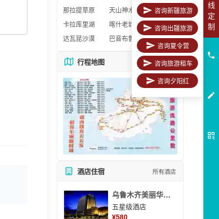
线
那拉提草原
天山神木园
咨询新疆旅游
定
卡拉库里湖
喀什老城区
制
咨询出疆旅游
达瓦昆沙漠
巴音布鲁克
咨询夏令营
行程地图
更多地图
咨询旅游租车
咨询夕阳红
酒店住宿
所有酒店
乌鲁木齐美丽华大酒
五星级酒店
¥
580