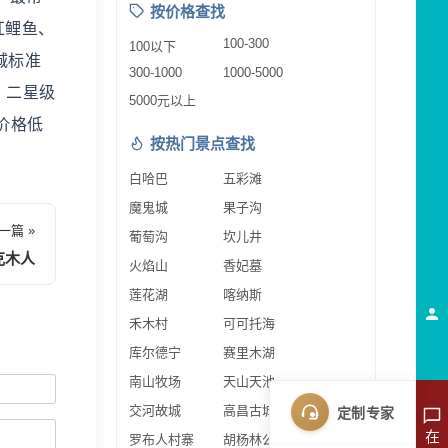
按价格查找
红鲤鱼、
100-300
100以下
城标准
300-1000
1000-5000
，二星级
5000元以上
价格低
按热门景点查找
白哈巴
五彩滩
魔鬼城
果子沟
一篇 »
葡萄沟
坎儿井
克木人
火焰山
香妃墓
莲花湖
喀纳斯
禾木村
可可托海
库尔德宁
赛里木湖
南山牧场
天山天池
交河故城
高昌古城
定制专家
在
罗布人村寨
胡杨林公园