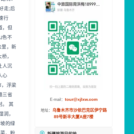
好走;后
速行
道，但
山色不
公里，新
大桥，
让人沉
人心
市，浮梁
赣三省
tour@xjlxw.com
E-mail：
。 其
乌鲁木齐市沙依巴克区伊宁路
地址：
湿润，
89号新丰大厦A座7楼
满坡的绿
地菜，粉
新疆旅游目的地