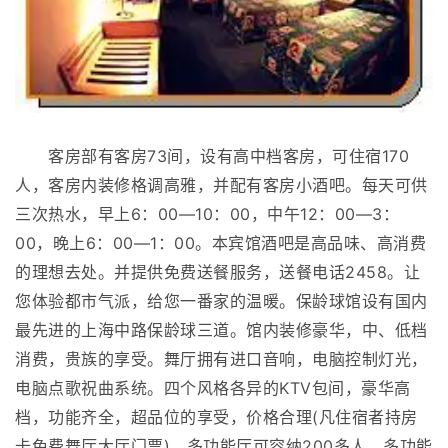
客房部有客房73间，设有高中档客房，可住宿170
人，客房内装修格调高雅，并配有客房小酒吧。每天可供
三次热水，早上6：00—10：00，中午12：00—3：
00，晚上6：00—1：00。本宾馆酒吧是高品味、高消费
的理想去处。并提供免费送餐服务，送餐电话2458。让
您体验都市气派，给您一番家的温暖。保龄球馆设有国内
最先进的上海中路保龄球三道。馆内装修豪华，中、低档
消费，贵族的享受。舞厅拥有进口音响，电脑控制灯光，
电脑点歌祝曲系统。四个风格各异的KTV包间，豪华高
档，功能齐全，超品位的享受，价格合理(凡住宿者持房
卡免费舞厅大厅门票)。多功能厅可容纳200多人，多功能