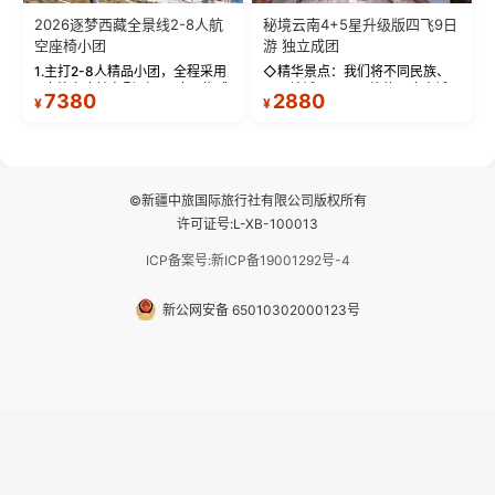
2026逐梦西藏全景线2-8人航
秘境云南4+5星升级版四飞9日
空座椅小团
游 独立成团
1.主打2-8人精品小团，全程采用
◇精华景点：我们将不同民族、
9座航空座椅车型（360度环抱式
不同地域、不同风格的三座古城
7380
2880
¥
¥
座舱），提供VIP级别的舒适出行
—【大理古城、丽江古城、香格
体验 。供氧保障： 2.全程入住舒
里拉、野象谷】呈现给您！...
适型含氧酒店（低海拔的索松村
和林芝除外），并贴心赠...
©新疆中旅国际旅行社有限公司版权所有
许可证号:L-XB-100013
ICP备案号:新ICP备19001292号-4
新公网安备 65010302000123号