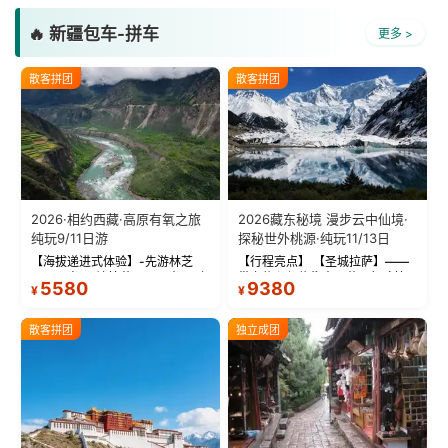
🔥 新疆包车-拼车
更多 >
散客拼团
散客拼团
2026·相约西藏·高原有氧之旅
2026藏东秘境 漫步云中仙境·
纯玩9/11日游
探秘世外桃源·纯玩11/13日
【海拔递进式体验】-先游林芝
【行程亮点】 【圣城拉萨】——
(2900米)再访拉萨(3650米)，亲
带上信心与信仰去西藏，行吟拉
5580
9380
¥
¥
测 99%游客零高反 。 【贴心保
萨，感受这座城与生俱来的与众
障】-全程配备便携式制氧机，高
不同！ 【布达拉宫】——集宫殿
反根本不是事儿 ！ 【无人机航
城堡寺院于一体的宏伟建筑，是
散客拼团
独立成团
拍】-雪山/圣湖/...
西藏最完整的古代...