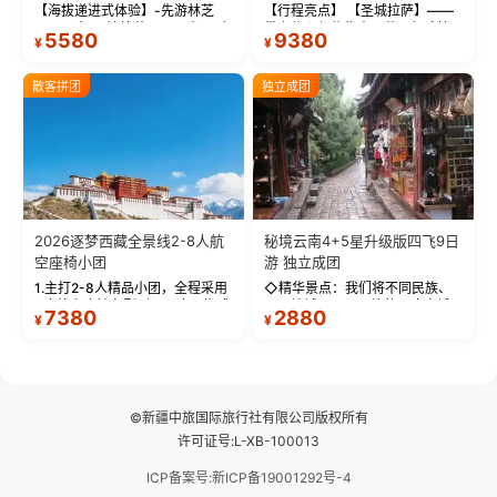
【海拔递进式体验】-先游林芝
【行程亮点】 【圣城拉萨】——
(2900米)再访拉萨(3650米)，亲
带上信心与信仰去西藏，行吟拉
5580
9380
¥
¥
测 99%游客零高反 。 【贴心保
萨，感受这座城与生俱来的与众
障】-全程配备便携式制氧机，高
不同！ 【布达拉宫】——集宫殿
反根本不是事儿 ！ 【无人机航
城堡寺院于一体的宏伟建筑，是
散客拼团
独立成团
拍】-雪山/圣湖/...
西藏最完整的古代...
2026逐梦西藏全景线2-8人航
秘境云南4+5星升级版四飞9日
空座椅小团
游 独立成团
1.主打2-8人精品小团，全程采用
◇精华景点：我们将不同民族、
9座航空座椅车型（360度环抱式
不同地域、不同风格的三座古城
7380
2880
¥
¥
座舱），提供VIP级别的舒适出行
—【大理古城、丽江古城、香格
体验 。供氧保障： 2.全程入住舒
里拉、野象谷】呈现给您！...
适型含氧酒店（低海拔的索松村
和林芝除外），并贴心赠...
©新疆中旅国际旅行社有限公司版权所有
许可证号:L-XB-100013
ICP备案号:新ICP备19001292号-4