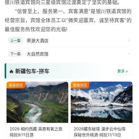
银川铁道宾馆向三星级宾馆过渡奠定了坚实的基础。
“信誉至上、服务第一、宾客满意”是银川铁道宾馆的
经营宗旨，宾馆全体员工以“微笑迎嘉宾、诚至待宾客”的
最佳服务热忱欢迎您的光临!
荣源大酒店
上一篇
大自然宾馆
下一篇
🔥 新疆包车-拼车
更多 >
散客拼团
散客拼团
2026·相约西藏·高原有氧之旅
2026藏东秘境 漫步云中仙境·
纯玩9/11日游
探秘世外桃源·纯玩11/13日