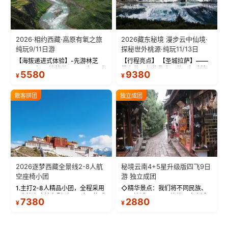
2026·相约西藏·高原有氧之旅
2026藏东秘境 漫步云中仙境·
纯玩9/11日游
探秘世外桃源·纯玩11/13日
【海拔递进式体验】-先游林芝
【行程亮点】 【圣城拉萨】——
(2900米)再访拉萨(3650米)，亲
带上信心与信仰去西藏，行吟拉
5580
9380
¥
¥
测 99%游客零高反 。 【贴心保
萨，感受这座城与生俱来的与众
障】-全程配备便携式制氧机，高
不同！ 【布达拉宫】——集宫殿
反根本不是事儿 ！ 【无人机航
城堡寺院于一体的宏伟建筑，是
散客拼团
独立成团
拍】-雪山/圣湖/...
西藏最完整的古代...
2026逐梦西藏全景线2-8人航
秘境云南4+5星升级版四飞9日
空座椅小团
游 独立成团
1.主打2-8人精品小团，全程采用
◇精华景点：我们将不同民族、
9座航空座椅车型（360度环抱式
不同地域、不同风格的三座古城
7380
2880
¥
¥
座舱），提供VIP级别的舒适出行
—【大理古城、丽江古城、香格
体验 。供氧保障： 2.全程入住舒
里拉、野象谷】呈现给您！...
适型含氧酒店（低海拔的索松村