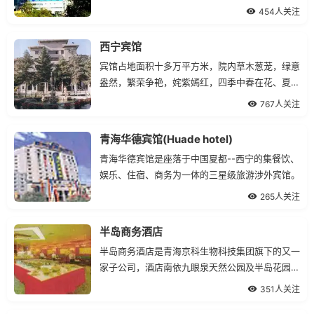
454人关注
西宁宾馆
宾馆占地面积十多万平方米，院内草木葱茏，绿意
盎然，繁荣争艳，姹紫嫣红，四季中春在花、夏有
荫、秋有果、冬有绿，是一座具有浓郁园林特色的
767人关注
综合性宾馆。
青海华德宾馆(Huade hotel)
青海华德宾馆是座落于中国夏都--西宁的集餐饮、
娱乐、住宿、商务为一体的三星级旅游涉外宾馆。
265人关注
半岛商务酒店
半岛商务酒店是青海京科生物科技集团旗下的又一
家子公司，酒店南依九眼泉天然公园及半岛花园别
墅群，北临西宁经济技术开发区，楼高八层.
351人关注