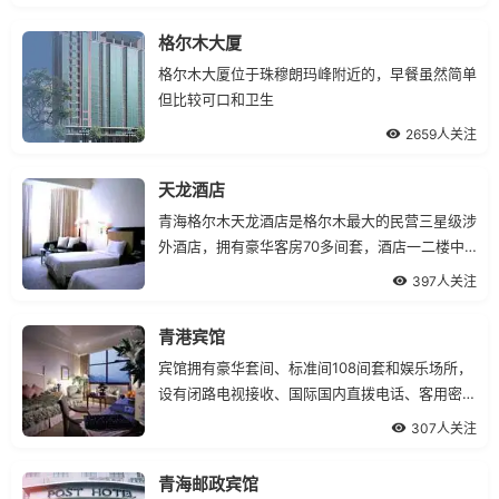
代化设施的同时，更可体验亲切、高效、真诚的服
务。
格尔木大厦
格尔木大厦位于珠穆朗玛峰附近的，早餐虽然简单
但比较可口和卫生
2659人关注
天龙酒店
青海格尔木天龙酒店是格尔木最大的民营三星级涉
外酒店，拥有豪华客房70多间套，酒店一二楼中
式餐厅拥有20多间套豪华包房及餐饮大厅可供
397人关注
300多人同时就餐。
青港宾馆
宾馆拥有豪华套间、标准间108间套和娱乐场所，
设有闭路电视接收、国际国内直拨电话、客用密码
保险箱等，房间宽敞、舒适、安全，功能齐全便
307人关注
利，优质的服务使您倍感温馨与安谧。
青海邮政宾馆