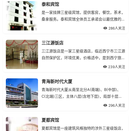
泰和宾馆
是一家挂牌三星级宾馆，提供客房，餐饮，茶术，
桑拿服务。泰和宾馆全体员工承诺会以最优雅的环
境和最热情周到的服务欢迎各界来宾。
286人关注
三江源饭店
三江源饭店是一家三星级酒店，临近西宁市三江源
自然保护区，环境优美，价格适中，是到西宁旅游
住宿的首选下榻之所！三江源饭店全体员工欢迎您
239人关注
的光临！
青海新时代大厦
青海新时代大厦从南至北分A(南端)、B(中部)、
C(北端)三区，主体八层(含地下层)，局部十层。
水、电、暖设施齐全，是集住宿、办公、会议、商
296人关注
业、娱乐为一体的综合性大厦。
夏都宾馆
夏都宾馆是一座建筑风格独特的涉外三星级饭店，