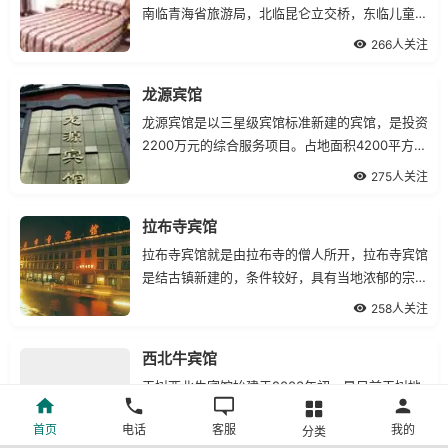
南临青海省旅游局，北临昆仑立交桥，东临儿童公
园。
266人关注
龙源宾馆
龙源宾馆是以三星级宾馆标准新建的宾馆，是投资
2200万元的综合服务项目。占地面积4200平方
米，拥有68套标客房和豪华宾馆、小型会议室、
275人关注
餐厅等。
拉布寺宾馆
拉布寺宾馆就是由拉布寺的僧人所开，拉布寺宾馆
是结古镇新建的，条件较好，具有当地浓郁的宗教
特色。
258人关注
西北牛宾馆
玉树西北牛宾馆始建于2003年初，是目前玉树地
区服务生产业档次较高的一家三星级宾馆，宾馆占
首页
电话
客服
我的
分类
地面积18.36亩，主要经营宾馆、餐饮、娱乐、三
237人关注