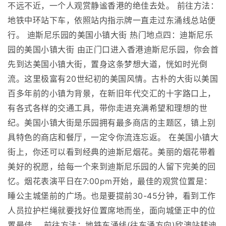
不远不近，一个人观赏静谧香港的绝佳去处。 前往方法：
地铁中环站下车，依照站内指示牌一直走过东涌线总站便
行。 迪斯尼乐园的美国小镇大街 热门地点四：迪斯尼乐
园的美国小镇大街 由正门口进入香港迪斯尼乐园，你会首
先到达美国小镇大街，置身这条梦想大道，恍如时光倒
流。这里极富有20世纪初的美国风情。古朴的大街以美国
百多年前的小镇为背景，在新旧年代交汇的十字路口上，
有各式各样的交通工具，带你走进充满希望和理想的世
纪。美国小镇大街是乐园拥有最多商店的主题区，镇上别
具特色的商店和餐厅，一定令你流连忘返。 在美国小镇大
街上，你还可以看到经典的迪斯尼烟花。美丽的烟花带着
美好的祝愿，给每一个来到迪斯尼乐园的人留下完美的回
忆。烟花表演平日在7:00pm开始，最佳的观赏位置是：
睡公主城堡前的广场。也是要提前30-45分钟，看到工作
人员拉护栏绳就要找好位置席地而坐，面向城堡正中的位
置最佳。 前往方法：地铁东涌线(往东涌方向)欣澳站转迪