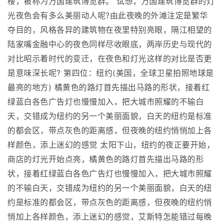
楼，被称为万国建筑博览群。 试想，万国建筑博览群的灯
光夜色会有多么美丽动人呢?由此夜晚的外滩注定是繁华
夺目的，风格各异的建筑物在夜里特别亮眼，隔江相望的
陆家嘴金融中心的夜色同样尽收眼底，两岸历史与现代的
对比昭示着时代的变迁，在夜色和灯光这样的对比是否更
是意味深长呢? 第四位：纽约(美国，全球卫星拍照地球是
最亮的地方) 橘黄色的路灯首先描出马路的形状，接着红
绿蓝白各色广告灯也慢慢加入，把大城市照耀的不输白
天，交错成为纽约的另一个美丽面貌，白天的纽约是标准
的都会区，带点灰色的距离感，但夜晚的纽约悄悄加上各
样颜色，添上迷幻的感觉 太阳下山，纽约的夜正要开始，
商店的灯光开始点亮，橘黄色的路灯首先描出马路的形
状，接着红绿蓝白各色广告灯也慢慢加入，把大城市照耀
的不输白天，交错成为纽约的另一个美丽面貌，白天的纽
约是标准的都会区，带点灰色的距离感，但夜晚的纽约悄
悄加上各样颜色，添上迷幻的感觉，艾斯特怎能错过每晚