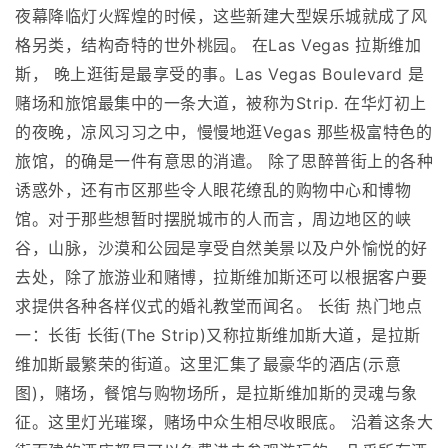
夜幕降临灯火辉煌的时候，这些新建大型娱乐城就成了风
格另类，结构奇特的世外桃园。 在Las Vegas 拉斯维加
斯， 晚上逛街是最享受的事。Las Vegas Boulevard 是
赌场和旅馆最集中的一条大道，被称为Strip. 在华灯初上
的夜晚，凉风习习之中，慢慢地逛Vegas 那些极富特色的
旅馆，的确是一件有意思的消遣。 除了思醉普街上的各种
诱惑外，还有市区那些令人眼花缭乱的购物中心和博物
馆。对于那些想暂时摆脱城市的人而言，周边地区的峡
谷，山脉，沙漠和公园是享受自然美景以及户外愉悦的好
去处，除了旅游业和赌博，拉斯维加斯还可以根据客户要
求提供各种各样仪式的婚礼教堂而闻名。 长街 热门地点
一：长街 长街(The Strip)又称拉斯维加斯大道，是拉斯
维加斯最繁荣的街道。这里汇集了最豪华的酒店(示意
图)，赌场，餐馆与购物场所，是拉斯维加斯的灵魂与象
征。这里灯光璀璨，赌场中众生相尽收眼底。 沿着这条大