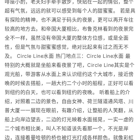
啡座小酌，老夫妇手牵手散步，快贴在一起的情侣，整个
超有气氛，远远的就可以感受到每个人的甜蜜蜜。 若是具
有探险的精神，也不满足于码头的夜景，更可以再开车往
较高的地方去。和帝国大厦相比，布鲁克林看到的夜景完
全不一样，虽然没有帝国大厦的整体方位感，或是全面
性，但是气氛与甜蜜蜜感觉，绝对比起来有过之而无不
及。 Circle Line水面 热门地点三：Circle Line水面 最
特别的大概就是坐船来看夜景了吧，Circle Line其实是个
观光船，带游客从水面上来认识纽约这个大城市，接近傍
晚的时候去搭船，一趟大约二个小时的船程，正好可以看
到纽约的白天，也可以看到纽约的夜晚。 听着船上的介
绍，对照着二边的景色，自由女神、荷兰隧道通风塔、川
普大厦一一展现在眼前，有趣介绍，让整船的人笑翻，从
船上向岸边望去，二边的灯光映着水面摇晃，一实一虚的
二个城市相比美，叫人不知道该先看那一个，不光是岸
边，连接着曼哈顿的桥也被灯光打成各样颜色，就像彩虹