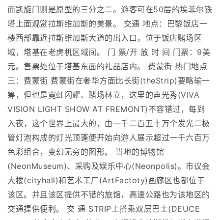
而凯旋门则是原型的三分之二。游客可在50层的埃菲尔铁
塔上面观赏拉斯维加斯的美景。 交通 地点：巴黎饭店一
楼西部靠近拉斯维加斯大道的出入口，位于饭店赌场区
域，塔基在老虎机区域间。 门 票/开 放 时 间 门票：9美
元。售票处位于塔基东面的礼品店内。 费蒙街 热门地点
三：费蒙街 费蒙街在奢华方面比长街(theStrip)要略输一
筹，但也是霓虹闪耀、赌场林立，这里的声光秀(VIVA
VISION LIGHT SHOW AT FREMONT)不容错过，每到
入夜，这个世界上最大的，由一千二百五十万个发光二极
管灯泡构成的灯光顶蓬便开始向游人展示超过一千六百万
色彩组合，变幻无穷的图形。 当地的博物馆
(NeonMuseum)、采购及娱乐中心(Neonpolis)。市议会
大楼(cityhall)和艺术工厂(ArtFactoty)画廊区也都位于
该区。并且该区提供不错的旅馆，高速公路也为该地区的
交通提供便利。 交 通 STRIP上搭乘双层巴士(DEUCE