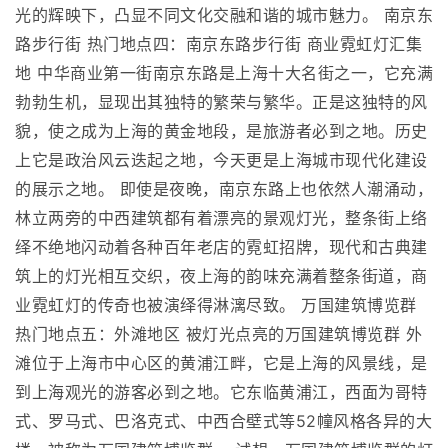
光的辉映下，凸显不同文化交融和谐的城市魅力。 南京东
路步行街 热门地点四：南京东路步行街 商业霓虹灯汇集
地 中华商业第一街南京东路是上海十大名街之一，它充满
勃勃生机，显现出其独特的繁荣与繁华。正是这独特的风
貌，使之成为上海的黄金地段，是旅游者必到之地。历史
上它是政治风云迭起之地，今天更是上海城市现代化建设
的展示之地。 即使是夜晚，南京东路上也依然人潮涌动，
林立两旁的中西建筑都有着漂亮的景观灯光，整条街上络
绎不绝地闪动着各种百年老店的霓虹招牌，现代和古典建
筑上的灯光相互交织，夜上海的韵味充满着整条街道，商
业霓虹灯的传奇也被演绎得淋漓尽致。 万国建筑博览群
热门地点五：外滩地区 被灯光点亮的万国建筑博览群 外
滩位于上海市中心区的黄浦江畔，它是上海的风景线，是
到上海观光的游客必到之地。它东临黄浦江，西面为哥特
式、罗马式、巴洛克式、中西合壁式等52幢风格各异的大