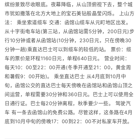
缤纷景致尽收眼底。夜幕降临，从山顶俯视下去，整个城
市犹如撒落在北方大地上的宝石美钻般晶莹闪烁。 上山方
法： 乘坐索道缆车 交通：函馆山缆车从元町地区出发。
从十字街电车站(第三站，从函馆站需5分钟，200日元)步
行10分钟或者从函馆站(10分钟，230日元，只在傍晚30
分钟一趟)乘直达巴士可以到缆车的较低的站。 票价：缆
车的票价是环程1160日元，单程640日元。 营业时间：
每天10：00至22：00开通(冬季开通至21：00，黄金周
和暑假9：00开始)。 乘坐直达巴士 从4月底到10月中
旬，函馆公交的直达巴士每天傍晚在函馆站和函馆山顶之
间运营，单程需要30分钟和360日元。巴士上可以使用全
日通行证。巴士每20分钟离程，秋季要少一些。 驾驶汽
车 有一条去函馆山的免费公路。尽管这样，这条路在4月
底到10月中旬的傍晚17：00到22：00不对私家车开放。