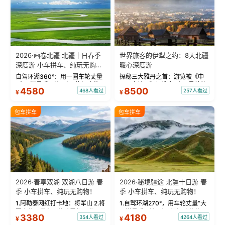
2026·画卷北疆 北疆十日春季
世界旅客的伊犁之约：8天北疆
深度游 小车拼车、纯玩无购
暖心深度游
物！
自驾环湖360°：用一圈车轮丈量
探秘三大雅丹之首：游览被《中
“大西洋最后一滴眼泪”的极致蔚
国国家地理》评选为“中国最美的
4580
8500
468人看过
257人看过
¥
¥
蓝。 赛湖旅拍：甄选多款风格服
三大雅丹”第一名的克拉玛依魔鬼
饰，9张精修美照，定格赛里木湖
城。 中国第一村：探访仅存的图
绝美瞬间。 赛湖坦克300跟车视
瓦人最大村落——禾木村，欣赏
包车拼车
包车拼车
频：专业摄影师...
晨雾与小木...
2026·春享双湖 双湖八日游 春
2026·秘境疆途 北疆十日游 春
季 小车拼车、纯玩无购物！
季 小车拼车、纯玩无购物！
1.阿勒泰网红打卡地：将军山 2.将
1.自驾环湖270°，用车轮丈量“大
军山落日缆车，体验雪都风光 3.
西洋最后一滴眼泪”的极致蔚蓝，
3380
4180
354人看过
4264人看过
¥
¥
将军山，夕阳派对，蹦迪party 4.
让雪山、花海与深邃湖水在转弯