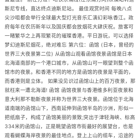
斯尼专线，直达终点迪斯尼站。 最佳观赏时间 每晚八点
尖沙咀都会举行全球最大型灯光音乐汇演幻彩咏香江。政
府每年在农历新年以及国庆都会放烟花大肆庆祝。旅客可
一睹繁华之上再现繁花的璀璨香港。平日游玩，可以选择
梦幻迪斯尼烟花，绝对难忘 第六位：函馆 (日本，曾经的
世界三大夜景第二位) 从函馆山观看函馆夜景函馆是日本
北海道南部的一个港口城市，从函馆山可一眼望到整个函
馆市的夜景。和香港不同的地方是函馆的夜景是平面的，
而香港则是立体。 如果没见识过函馆山上的百万夜景，那
就枉来一遭北海道! 函馆 函馆夜景与香港维多利亚夜景和
意大利那不勒斯夜景并称为世界三大夜景。函馆位于北海
道南端的函馆山下，西南延伸到函馆半岛的沙洲，形似一
把纸扇子，构成了函馆美丽的景致;突出于津轻海峡、标高
334米的函馆山，正是眺望函馆市街最好的展望台，也是
观看蝴蝶海岸夜景的最佳地点。登上上山的缆车，沿途的