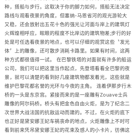
种，搭船与步行。这取决于你的脚力如何，搭船无法决定
路线与观看夜景的角度，但塞纳-马恩省河的观光游轮大
又稳，还会放射出五花十色的强光让河面与岸上的建筑灯
火辉煌相呼应，眩眼的程度不比岸边的建筑物差;步行的好
处是可任选看夜景的地点，也可以仔细的观赏这些〝发光
体〞上的雕像，还可散步消耗卡路里。如果有时间，这两
种方式都很值得一试。 在巴黎铁塔的对面就有许多的船运
公司，我们可以把这里当作起点，先登塔看看全巴黎的夜
景，就可以清楚的看到好几座建筑物都发着光，这些就是
维护巴黎花都名誉的光环与今夜的主角。 连着伊那步行木
桥的一头是东京宫。紧接而来的是一座雕有Zouave士兵
雕像的阿尔码桥。桥头有把金色自由火炬，是为了纪念二
次世界大战法国的抗敌运动而建的。不过，在火炬的底下
也正好是黛安娜王妃车祸丧命的地点，火炬雕像上不时可
看到前来凭吊黛安娜王妃的花束及感人的小卡片，彷佛这