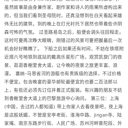
虽然故事是由身兼作家、剧作家和诗人的雨果所虚构出来
的，但当我们看到圣母院时，还真没想到在白天看起来雄
伟无比的建筑，到的晚上在灯光衬托下居然也带着些许阴
森可怖的气氛。 过圣路易岛之后，船便会调头往回程走。
这时可要再次睁大眼睛，刚错过的风景可要把握最后一次
机会好好瞧瞧了。 下船之后如果还有时间，不妨在铁塔附
近搭六号地铁到底站的戴高乐星形广场，观赏凯旋门的夜
景、逛逛香榭里舍大道，让今晚的夜景之旅更丰富、浪
漫。 塞纳-马恩省河的游艇也有贵族级的选择，不过价格
不便宜。包含晚宴的豪华邮轮最便宜的也要二百法郎以
上，有些还必须先订位并着正式服装。有兴趣的朋友不妨
到香榭里舍大道上的巴黎旅游中心询问。 第三位：上海
(中国，去过的人都知道) 带上你家人去看夜景吧，夜上海
是这般妩媚，不管是安亭老街、淮海中路、jingan寺、陆
家嘴、南京东路步行街、人民广场、苏州河畔普陀段、外