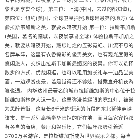
著名的赌城，以夜景享誉全球)第二位：巴黎(法国，夜巴
黎也是享誉全球)，第三位：上海(中国，去过的都知道)，
第四位：纽约(美国，全球卫星拍照地球是最亮的地方) 体
验拉斯韦加斯之美，就要从暗夜开始 第一位：拉斯韦加斯
(美国，著名的赌城，以夜景享誉全球) 体验拉斯韦加斯之
美，就要从暗夜开始，耀眼灿烂的五彩霓虹、川流不息的
名牌车阵，这里有衣香鬓影的俊男美女，也有观光度假的
悠闲旅人，交织出拉斯韦加斯最媚惑的夜景。你可以选择
散步的方式，优哉闲逛，也可以租用加长礼车一边品尝美
酒，一边观赏夜景，若是觉得还不够炫，搭乘直升机夜游
嘛也通。 内华达州最著名的城市拉斯维加斯的中心位于拉
斯维加斯林荫大道一带，这里弥漫着耀眼的霓虹灯，被誉
为思醉普街，这条长6千米的街道的南段向东北延伸穿越
该市，是一系列高档豪华宾馆的所在地，而且每家宾馆都
有各自的商店，餐厅和娱乐场，它们每年都吸引着近
3700万名游客，是拉斯维加斯成为世界娱乐之都。每当