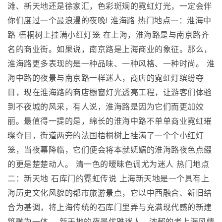
滩、新天地还是徐家汇，色彩斑斓的霓虹灯光，一定会伴
你们度过一个最浪漫的夜晚! 淮海路 热门地点一：淮海中
路 梧桐树上挂满小红灯笼 在上海，淮海路是与南京路齐
名的商业街。如果说，南京路是上海商业的象征。那么，
淮海路更多表现的是一种品味、一种风格、一种时尚。 淮
海中路的夜景与南京路一样迷人，商店的霓虹灯缤纷夺
目，现在淮海路的商店橱窗灯光透亮工程，让游客们体验
到不夜城的风采，有人说，淮海路是因为它们而更加姣
丽。最值得一提的是，绵长的淮海中路不单单商业霓虹璀
璨夺目，街道两旁的法国梧桐树上挂满了一个个小红灯
笼，当夜幕降临，它们便会将本就妩媚的淮海路夜色点缀
的更是楚楚动人。 清一色的暧昧色调尤为迷人 热门地点
二：新天地 石库门的霓虹传说 上海新天地是一个具有上
海历史文化风貌的都市旅游景点，它以中西融合、新旧结
合为基调，将上海传统的石库门里弄与充满现代感的新建
筑融为一体。 新天地的夜景优雅迷人，浓郁的老上海风情