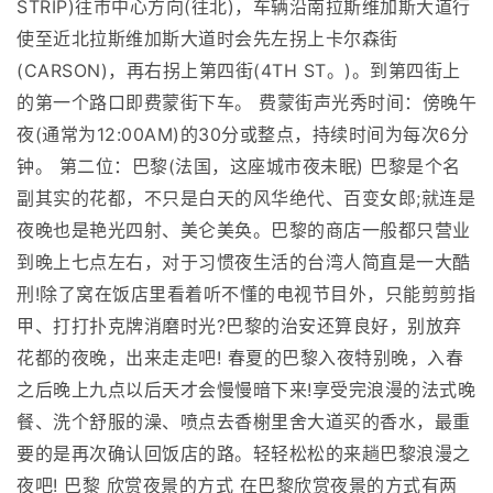
STRIP)往市中心方向(往北)，车辆沿南拉斯维加斯大道行
使至近北拉斯维加斯大道时会先左拐上卡尔森街
(CARSON)，再右拐上第四街(4TH ST。)。到第四街上
的第一个路口即费蒙街下车。 费蒙街声光秀时间：傍晚午
夜(通常为12:00AM)的30分或整点，持续时间为每次6分
钟。 第二位：巴黎(法国，这座城市夜未眠) 巴黎是个名
副其实的花都，不只是白天的风华绝代、百变女郎;就连是
夜晚也是艳光四射、美仑美奂。巴黎的商店一般都只营业
到晚上七点左右，对于习惯夜生活的台湾人简直是一大酷
刑!除了窝在饭店里看着听不懂的电视节目外，只能剪剪指
甲、打打扑克牌消磨时光?巴黎的治安还算良好，别放弃
花都的夜晚，出来走走吧! 春夏的巴黎入夜特别晚，入春
之后晚上九点以后天才会慢慢暗下来!享受完浪漫的法式晚
餐、洗个舒服的澡、喷点去香榭里舍大道买的香水，最重
要的是再次确认回饭店的路。轻轻松松的来趟巴黎浪漫之
夜吧! 巴黎 欣赏夜景的方式 在巴黎欣赏夜景的方式有两