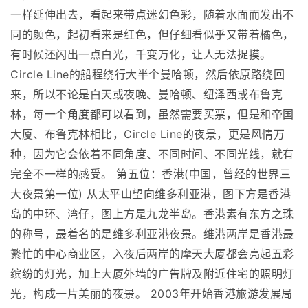
一样延伸出去，看起来带点迷幻色彩，随着水面而发出不
同的颜色，起初看来是红色，但仔细看似乎又带着橘色，
有时候还闪出一点白光，千变万化，让人无法捉摸。
Circle Line的船程绕行大半个曼哈顿，然后依原路绕回
来，所以不论是白天或夜晚、曼哈顿、纽泽西或布鲁克
林，每一个角度都可以看到，虽然需要买票，但是和帝国
大厦、布鲁克林相比，Circle Line的夜景，更是风情万
种，因为它会依着不同角度、不同时间、不同光线，就有
完全不一样的感受。 第五位：香港(中国，曾经的世界三
大夜景第一位) 从太平山望向维多利亚港，图下方是香港
岛的中环、湾仔，图上方是九龙半岛。香港素有东方之珠
的称号，最着名的是维多利亚港夜景。维港两岸是香港最
繁忙的中心商业区，入夜后两岸的摩天大厦都会亮起五彩
缤纷的灯光，加上大厦外墙的广告牌及附近住宅的照明灯
光，构成一片美丽的夜景。 2003年开始香港旅游发展局