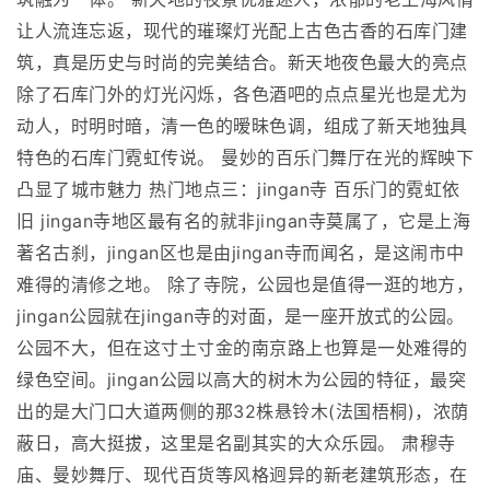
让人流连忘返，现代的璀璨灯光配上古色古香的石库门建
筑，真是历史与时尚的完美结合。新天地夜色最大的亮点
除了石库门外的灯光闪烁，各色酒吧的点点星光也是尤为
动人，时明时暗，清一色的暧昧色调，组成了新天地独具
特色的石库门霓虹传说。 曼妙的百乐门舞厅在光的辉映下
凸显了城市魅力 热门地点三：jingan寺 百乐门的霓虹依
旧 jingan寺地区最有名的就非jingan寺莫属了，它是上海
著名古刹，jingan区也是由jingan寺而闻名，是这闹市中
难得的清修之地。 除了寺院，公园也是值得一逛的地方，
jingan公园就在jingan寺的对面，是一座开放式的公园。
公园不大，但在这寸土寸金的南京路上也算是一处难得的
绿色空间。jingan公园以高大的树木为公园的特征，最突
出的是大门口大道两侧的那32株悬铃木(法国梧桐)，浓荫
蔽日，高大挺拔，这里是名副其实的大众乐园。 肃穆寺
庙、曼妙舞厅、现代百货等风格迥异的新老建筑形态，在