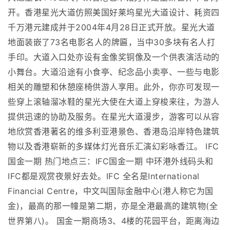
开。香港星光大道仿照美国好莱坞星光大道设计、耗资四
千万港元建成并于2004年4月28日正式开放。星光大道
地面装嵌了73名电影名人的牌匾，当中30多块有名人打
手印。大道入口处亦设有金像奖铜像及一个供表演活动的
小舞台。大道沿途有小食亭、纪念品小卖亭、一些与电影
相关的雕塑和休憩座椅供游人享用。此外，你亦可发现一
些穿上滚轴溜冰鞋的星光大使在大道上穿梭来往，为游人
提供迅速的协助及服务。在星光大道漫步，游客可以从容
地欣赏香港著名的维多利亚港景色、香港岛沿岸特色建筑
物以及香港崭新的多媒体灯光音乐汇演幻彩咏香江。 IFC
国金一期 热门地点三：IFC国金一期 中环港外线码头和
IFC都是观赏夜景好去处。IFC 全名是International
Financial Centre，中文叫国际金融中心(港人称它为国
金)，最高的那一幢是第二期，亦是全港最高的建筑物(全
世界第八)。 国金一期商场3、4楼的花园平台，距离海边