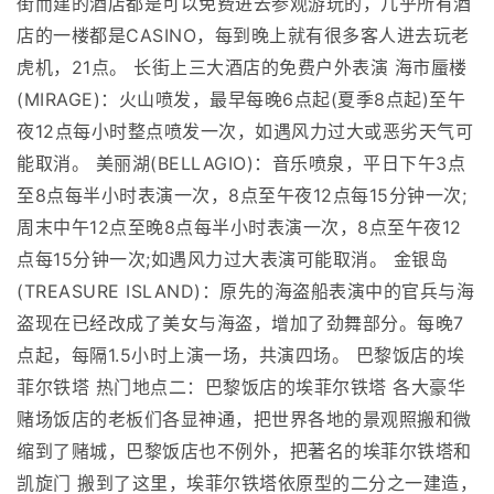
街而建的酒店都是可以免费进去参观游玩的，几乎所有酒
店的一楼都是CASINO，每到晚上就有很多客人进去玩老
虎机，21点。 长街上三大酒店的免费户外表演 海市蜃楼
(MIRAGE)：火山喷发，最早每晚6点起(夏季8点起)至午
夜12点每小时整点喷发一次，如遇风力过大或恶劣天气可
能取消。 美丽湖(BELLAGIO)：音乐喷泉，平日下午3点
至8点每半小时表演一次，8点至午夜12点每15分钟一次;
周末中午12点至晚8点每半小时表演一次，8点至午夜12
点每15分钟一次;如遇风力过大表演可能取消。 金银岛
(TREASURE ISLAND)：原先的海盗船表演中的官兵与海
盗现在已经改成了美女与海盗，增加了劲舞部分。每晚7
点起，每隔1.5小时上演一场，共演四场。 巴黎饭店的埃
菲尔铁塔 热门地点二：巴黎饭店的埃菲尔铁塔 各大豪华
赌场饭店的老板们各显神通，把世界各地的景观照搬和微
缩到了赌城，巴黎饭店也不例外，把著名的埃菲尔铁塔和
凯旋门 搬到了这里，埃菲尔铁塔依原型的二分之一建造，