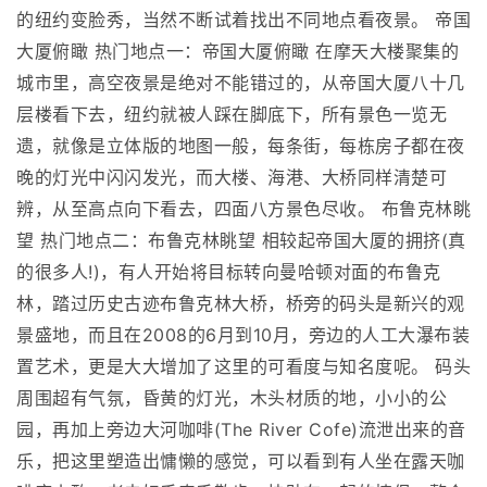
的纽约变脸秀，当然不断试着找出不同地点看夜景。 帝国
大厦俯瞰 热门地点一：帝国大厦俯瞰 在摩天大楼聚集的
城市里，高空夜景是绝对不能错过的，从帝国大厦八十几
层楼看下去，纽约就被人踩在脚底下，所有景色一览无
遗，就像是立体版的地图一般，每条街，每栋房子都在夜
晚的灯光中闪闪发光，而大楼、海港、大桥同样清楚可
辨，从至高点向下看去，四面八方景色尽收。 布鲁克林眺
望 热门地点二：布鲁克林眺望 相较起帝国大厦的拥挤(真
的很多人!)，有人开始将目标转向曼哈顿对面的布鲁克
林，踏过历史古迹布鲁克林大桥，桥旁的码头是新兴的观
景盛地，而且在2008的6月到10月，旁边的人工大瀑布装
置艺术，更是大大增加了这里的可看度与知名度呢。 码头
周围超有气氛，昏黄的灯光，木头材质的地，小小的公
园，再加上旁边大河咖啡(The River Cofe)流泄出来的音
乐，把这里塑造出慵懒的感觉，可以看到有人坐在露天咖