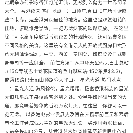
定期举办幻彩咏香江灯光汇演，更被列入健力士世界纪录
大全。 香港夜景 热门地点一：山顶广场 山顶广场可俯瞰
整个港岛，是全港景观最佳的地方。这里也是观赏烟花的
佳地，俯瞰维港景致，一览无遗烟花的璀璨绽放。 在这里
除了可以高角度欣赏香港夜景的壮观情况，还可品尝多国
不同风格的美食。这里设有全港最大的开放式厨房和拱形
意大利薄饼焗炉，中菜、西菜、泰国菜、印度菜及日式刺
身寿司等一应俱全。 前往方法：从中环天星码头巴士总站
乘15C专线巴士到花园道的登山缆车站(15C车资$3.2)，
或乘15路巴士沿山顶路登太平山。 星光大道 热门地点
二：星光大道 海风徐徐，星光熠熠。极富香港标志的星光
大道几乎成了每位旅客必到之处。众星手印堆砌出来的大
道，那意味着繁华的香港万家灯火，在这里，你都可以一
览无遗。 以香港电影业发展史及旨在表扬幕前巨星和幕后
电影工作者成就为主题的星光大道设于尖沙咀海滨长廊，
大道全长440公尺，从香港艺术馆旁伸延至新世界中心对