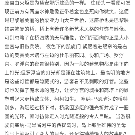
座自由火炬是为黛安娜所建造的一样。 往船头一看便可发
现正前方有两座水神雕像正带着金色皇冠向你微笑，这便
是巴黎最美丽的桥梁亚力山大三世桥，这座桥也是巴黎装
饰最繁复的桥，桥上有着许多新艺术风格的灯饰与雕像。
可别忽略了在桥四端的天马雕像，它们所面向的正是大小
皇宫与旧伤兵院。 夜色下的凯旋门 紧跟着进眼帘的是右
边的奥赛美术馆与左边的杜乐丽花园、协和广场、罗浮
宫。罗浮宫的夜景很特别，因为一般的建筑物都是由下向
上打光;但罗浮宫的灯光却是镶在建筑物上。最高明的地方
是这些灯管都是隐藏式的，游客看不见刺眼的灯管。这些
灯也发挥了魔术师的魔力，让罗浮宫的城楼和高塔上的雕
塑看起来更精致立体、栩栩如生。 塞纳-马恩省河的桥特
别多，游艇经过桥下时，桥梁因游艇的强光折射成了一圈
圈的光环，顿时彷佛走入时光隧道般的令人目眩。 当游艇
驶向塞纳-马恩省河中的西提岛时，岛上那坐雄伟的圣母
院马上就吸引了众人的目光。还记得钟楼怪人的故事吗?