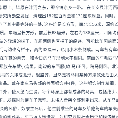
毕原上。毕原在沣河之东，即今镐京乡一带。 在长安县沣河西
究所勘查发掘，清理出182座百周墓和171座东周墓。同时
了其中最完好的一处. 这座坑是长方形，南北长56米，深约2
质。车厢呈长方形，前后长68厘米，左右为138厘米，四角均
条做的较矮的栏干，车厢两侧也有栏干的痕迹，可能比车厢前面
门两边也有栏干，高约32厘米，也用小木条制成。两车各有车
驾在车辕的两旁，和今日的马车形制大不相同。南面的车毛匹马
都放在车壁小龛里。南边的车西服(辕 马)正卧，稍马侧卧。北
匹马的头排成弧形，很整齐，显然是将马用某种方法致死后由
饰品。戴在南车马头部的兽面银饰共4件，这些银饰制作精细
口外，使人望而生畏。每个马身上都有成套的马具，包括络头
下。发掘时为使车子完整。未将人骨架全部利剔出来。从车马
社会的风俗，奴隶主死后，他生前乘坐的马车及给他驾车的车夫
后的殉葬品。车马坑人殉情况，为研究西周社会历史和经济结