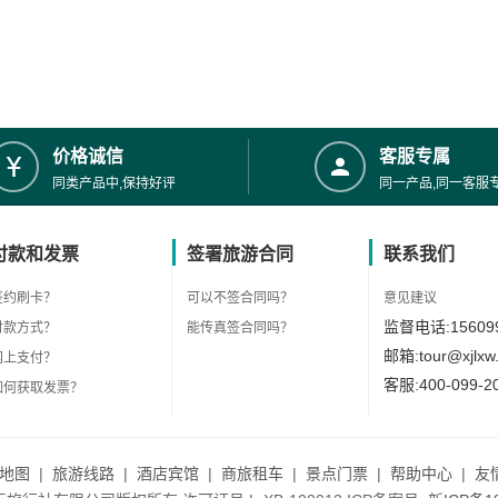
价格诚信
客服专属
同类产品中,保持好评
同一产品,同一客服
付款和发票
签署旅游合同
联系我们
签约刷卡？
可以不签合同吗？
意见建议
监督电话:156099
付款方式？
能传真签合同吗？
邮箱:tour@xjlxw
网上支付？
客服:400-099-2
如何获取发票？
地图
|
旅游线路
|
酒店宾馆
|
商旅租车
|
景点门票
|
帮助中心
|
友