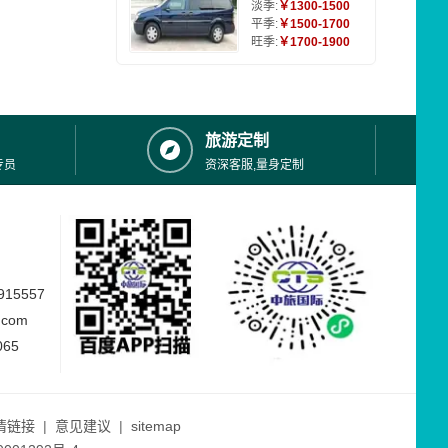
淡季:
￥1300-1500
平季:
￥1500-1700
旺季:
￥1700-1900
旅游定制
专员
资深客服,量身定制
15557
.com
065
情链接
|
意见建议
|
sitemap