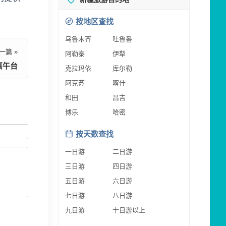
按地区查找
乌鲁木齐
吐鲁番
一篇 »
阿勒泰
伊犁
嘉午台
克拉玛依
库尔勒
阿克苏
喀什
和田
昌吉
博乐
哈密
按天数查找
一日游
二日游
三日游
四日游
五日游
六日游
七日游
八日游
九日游
十日游以上