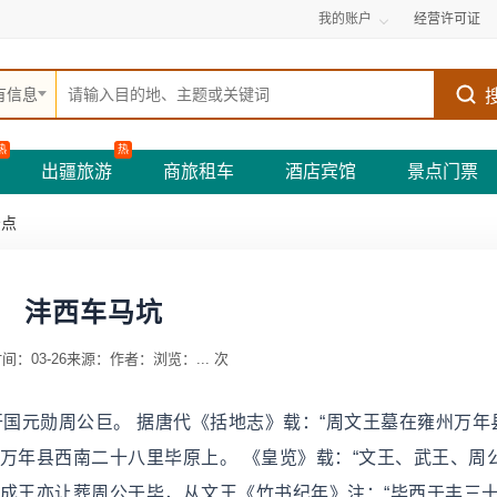
我的账户
经营许可证
有信息
热
热
出疆旅游
商旅租车
酒店宾馆
景点门票
景点
沣西车马坑
间：03-26
来源：
作者：
浏览：
...
次
国元勋周公巨。 据唐代《括地志》载：“周文王墓在雍州万年
州万年县西南二十八里毕原上。 《皇览》载：“文王、武王、周
，成王亦让葬周公于毕，从文王《竹书纪年》注：“毕西于丰三