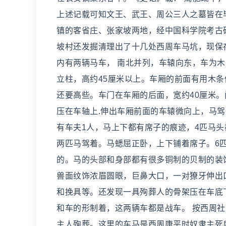
上述记载可知文王、武王、周公三人之墓皆在
镇的客省庄、张家坡两地，经中国科学院考古研
坡村还发掘清理出了十几处西周车马坑，现保存
内有两辆马车， 南北并列，车辕向东，车为木
立柱，高约45厘米以上。车厢的前面有用木
还要高些。车门在车厢的后面，宽约40厘米。
压在车轴上.伸出车厢前面的车辕微向上，马
有车夫1人，马上下都有席子的痕迹，4匹马头
两匹马驾着。马蟋屈正卧，上下铺着席子。6
的。马的头部和身部都有很多铜制的贝制的装
兽面纹饰浓眉圆眼，巨鼻大口，一对獠牙伸出
和挽具等。还发现一具殉葬人的骨架压在车底
和车的形制着，这两辆车都是战车。 按西周
主人殉葬。这里的车马是西周康平时奴隶主死