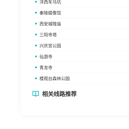
沣西车马坑
秦陵蜡像馆
西安城隍庙
三阳寺塔
兴庆宫公园
仙游寺
青龙寺
楼观台森林公园
相关线路推荐