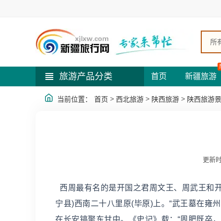
所
旅游产品分类
首页
新疆旅游
>
>
>
当前位置：
首页
西北旅游
陕西旅游
陕西旅游
更新时
西周最有名的是开国之君周文王、周武王和开
宁县)西南二十八里原(毕原)上。“武王墓在雍
在长安镐聚东甘中。《史记》载：“周肥既卒