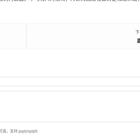
下
可选，支持 jpg/png/gif)