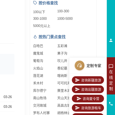
按价格查找
100-300
100以下
300-1000
1000-5000
5000元以上
按热门景点查找
白哈巴
五彩滩
魔鬼城
果子沟
葡萄沟
坎儿井
定制专家
火焰山
香妃墓
在
莲花湖
喀纳斯
线
咨询新疆旅游
定
禾木村
可可托海
制
咨询出疆旅游
库尔德宁
赛里木湖
03-26
南山牧场
天山天池
咨询夏令营
交河故城
高昌古城
03-26
咨询旅游租车
罗布人村寨
胡杨林公园