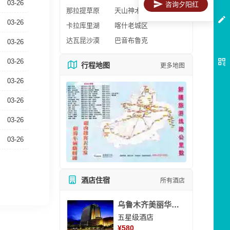
03-26
咨询夕阳红
那拉提草原
天山神木园
03-26
卡拉库里湖
喀什老城区
达瓦昆沙漠
巴音布鲁克
03-26
03-26
行程地图
更多地图
03-26
03-26
03-26
03-26
酒店住宿
所有酒店
乌鲁木齐美丽华大酒
五星级酒店
¥
580