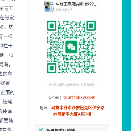
岸马王
，在张家
米。坑
有一根
的栏干
辕一根
驾着，
边的车
人摆置
，正面的
tour@xjlxw.com
E-mail：
、笼嘴
乌鲁木齐市沙依巴克区伊宁路
地址：
的装饰
89号新丰大厦A座7楼
都要随
构提供
新疆旅游目的地