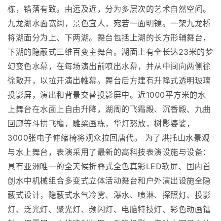
栋，错落有致。由远及近，分为多层次的艺术自然空间。
九龙湖水面宽阔，景色宜人，宛若一面明镜。一架九龙桥
将湖面分为上、下两湖。舞台包括上湖的长方形辅舞台，
下湖的隐蔽式三维百变主舞台。湖面上有全长达23米的梦
幻变色水幕，在每场演出前喷出水幕，并从中间向两侧徐
徐散开，以拉开演出帷幕。舞台后方建有升降式透明玻璃
投影屏，演出和背景交替投影屏中。近1000平方米的水
上舞台在水面上自由升降，湖周的飞霜殿、沉香殿、九曲
回廊等斗拱飞檐，雕梁画栋，华灯怒放，树影婆娑，
3000张电子伸缩椅将观众拉回唐代。 为了烘托山水景观
与水上舞台，表演采用了最新的高科技表演设施与设备：
具有亚洲唯一的全天候折叠式全色真彩LED软屏、国内首
创水中机械组合多变式立体活动舞台和户外演出设施全隐
蔽式设计，隐蔽式水气冷雾、瀑水、喷淋、探照灯、投影
灯、泛光灯、聚光灯、频闪灯、电脑特技灯、彩色动画镭