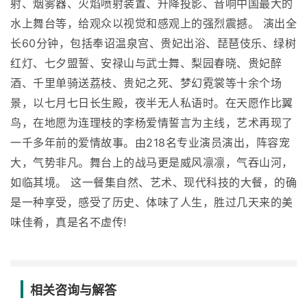
射、烟雾器、火焰喷射装置、升降投影、音响中国最大的
水上舞台等，给观众以视觉和感观上的强烈震撼。 演出全
长60分钟，包括奉诏温泉宫、贵妃出浴、琵琶伎乐、绿树
红灯、七夕盟誓、安禄山与武士舞、梨园春晓、贵妃醉
酒、千里单骑送荔枝、贵妃之死、梦幻霓裳等十余个场
景，以七月七日长生殿，夜半无人私语时。在天愿作比翼
鸟，在地愿为连理枝的李杨爱情誓言为主线，艺术再现了
一千多年前的爱情故事。由218名专业演员演出，阵容宠
大，气势非凡。舞台上的战马更是威风凛凛，气吞山河，
如临其境。 这一餐集自然、艺术、现代科技的大餐，的确
是一种享受，感受了历史、体味了人生，胜过几天来的美
味佳肴，真是名不虚传!
相关咨询与解答