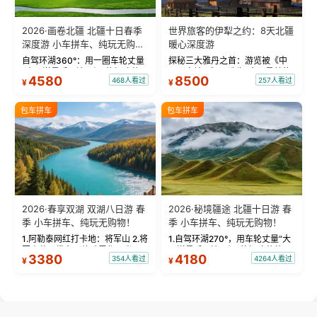
2026·画卷北疆 北疆十日春季
世界旅客的伊犁之约：8天北疆
深度游 小车拼车、纯玩无购
暖心深度游
物！
自驾环湖360°：用一圈车轮丈量
探秘三大雅丹之首：游览被《中
“大西洋最后一滴眼泪”的极致蔚
国国家地理》评选为“中国最美的
4580
8500
468人看过
257人看过
¥
¥
蓝。 赛湖旅拍：甄选多款风格服
三大雅丹”第一名的克拉玛依魔鬼
饰，9张精修美照，定格赛里木湖
城。 中国第一村：探访仅存的图
绝美瞬间。 赛湖坦克300跟车视
瓦人最大村落——禾木村，欣赏
包车拼车
包车拼车
频：专业摄影师...
晨雾与小木...
2026·春享双湖 双湖八日游 春
2026·秘境疆途 北疆十日游 春
季 小车拼车、纯玩无购物！
季 小车拼车、纯玩无购物！
1.阿勒泰网红打卡地：将军山 2.将
1.自驾环湖270°，用车轮丈量“大
军山落日缆车，体验雪都风光 3.
西洋最后一滴眼泪”的极致蔚蓝，
3380
4180
354人看过
4264人看过
¥
¥
将军山，夕阳派对，蹦迪party 4.
让雪山、花海与深邃湖水在转弯
自驾赛里木湖360°环湖 5.二进赛
间连成自由的画卷。 2.特别赠送
湖随心游，邂逅湖畔日出浪漫...
那拉提景区3公里内，落地窗三钻
民宿 3.那...