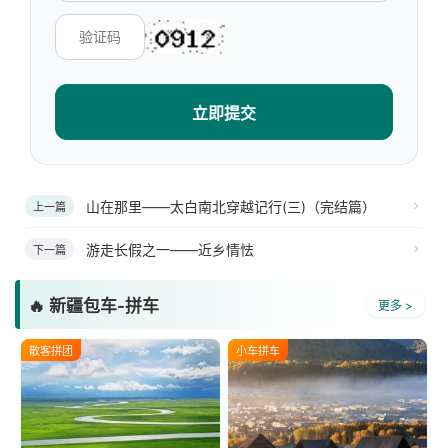
立即提交
山在那里——太白南北穿越记行(三)（完结篇）
上一篇
游走长假之一——近乡情怯
下一篇
🔥 新疆包车-拼车
更多 >
散客拼团
小车拼车