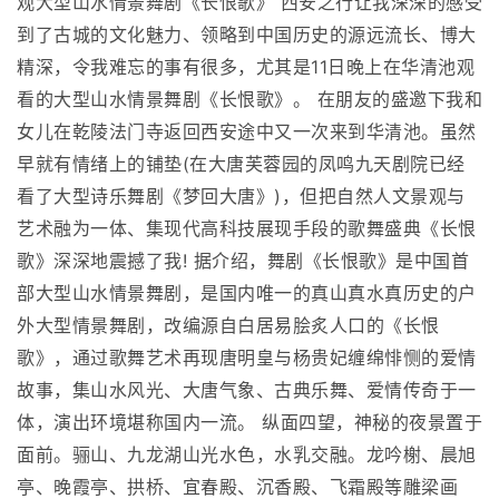
观大型山水情景舞剧《长恨歌》 西安之行让我深深的感受
到了古城的文化魅力、领略到中国历史的源远流长、博大
精深，令我难忘的事有很多，尤其是11日晚上在华清池观
看的大型山水情景舞剧《长恨歌》。 在朋友的盛邀下我和
女儿在乾陵法门寺返回西安途中又一次来到华清池。虽然
早就有情绪上的铺垫(在大唐芙蓉园的凤鸣九天剧院已经
看了大型诗乐舞剧《梦回大唐》)，但把自然人文景观与
艺术融为一体、集现代高科技展现手段的歌舞盛典《长恨
歌》深深地震撼了我! 据介绍，舞剧《长恨歌》是中国首
部大型山水情景舞剧，是国内唯一的真山真水真历史的户
外大型情景舞剧，改编源自白居易脍炙人口的《长恨
歌》，通过歌舞艺术再现唐明皇与杨贵妃缠绵悱恻的爱情
故事，集山水风光、大唐气象、古典乐舞、爱情传奇于一
体，演出环境堪称国内一流。 纵面四望，神秘的夜景置于
面前。骊山、九龙湖山光水色，水乳交融。龙吟榭、晨旭
亭、晚霞亭、拱桥、宜春殿、沉香殿、飞霜殿等雕梁画