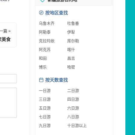
按地区查找
乌鲁木齐
吐鲁番
一篇 »
阿勒泰
伊犁
家美食
克拉玛依
库尔勒
阿克苏
喀什
和田
昌吉
博乐
哈密
按天数查找
一日游
二日游
三日游
四日游
五日游
六日游
七日游
八日游
九日游
十日游以上