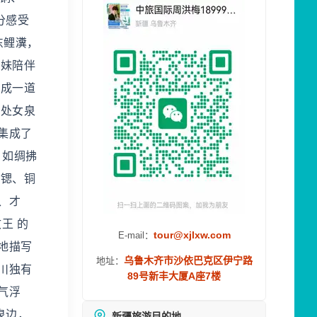
分感受
东鲤瀵，
姊妹陪伴
围成一道
 处女泉
集成了
，如绸拂
、锶、铜
、才
王 的
tour@xjlxw.com
E-mail：
地描写
乌鲁木齐市沙依巴克区伊宁路
地址：
川独有
89号新丰大厦A座7楼
气浮
泉边，
新疆旅游目的地