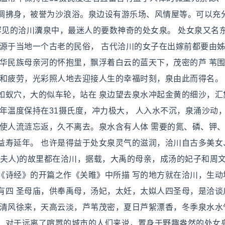
绸拂身，被誉为沙浪浴。泉边设有游乐场、风情屋等。可以充
世罕见的洽川瀵泉中，最迷人的要数神奇的处女泉。 处女泉又名
来源于当地一个古老的民俗， 古代洽川的女子在出嫁前都要由
中华民族母亲河的怀抱里，飘浮着白云的蓝天下，茂密的芦 苇
土和疲劳，光彩照人地去迎接人生的幸福时刻，泉由此而得名。
如蚁穴，大的似车轮，站在 泉边望去泉水冲起金黄的细沙，汇
年温度保持在31摄氏度，冲力极大， 人入水不沉，泉涌沙动
，使人流涟忘返，久不离去。泉水含有人体 需要的氮、磷、钾
益寿延年。 也许是得益于处女泉灵气的滋润，洽川自古多美女
夫人)的故里都在洽川，据载，大禹的母亲，成汤的妃子和周文
《诗经》的开篇之作《关睢》中所描 写的地方就在洽川，生动
有四 圣母庙，供奉禹母，汤妃，太妊，太姒人四圣母，是洽谈
，清风徐来，天高云淡，芦苇茂密，夏日芦絮漂香，冬季泉水水
，对于远离了喧嚣的城市的人们来说，置身于野趣盎然的处女