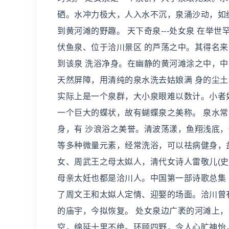
硒。水冲力极大，人入水不沉，泉涌沙动，如
到黄河滩的野趣。 天下奇泉---处女泉 在举
伏鱼泉、位于洽川景区 的芦荡之中。其得名
到该泉 洗浴净身。在幽静的黄河滩涂之中，
天然屏障，用清纯的泉水洗去姑娘满 身的尘
实际上是一个泉群，大小泉眼难以数计。小者
一个巨大的蝶状，故有蝴蝶泉之美称。 泉水常
身，有 沙浪浴之美誉。清波荡漾，鱼翔浅底
等多种微量元素，经常洗浴，可以祛病健身，
女、周武王之母太姒人，清代女诗人雷敬儿(史
母亲太妊也都是洽川人。中国第一部诗歌总集
了周文王和太姒人定情、迎娶的场面。洽川曾
的庙宇，今拟恢复。 处女泉边广袤的河滩上
空，绵延十里不绝。环顾四野，令人心旷神怡