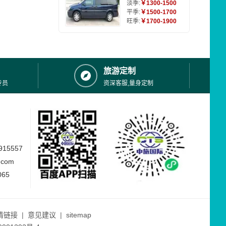
淡季:
￥1300-1500
平季:
￥1500-1700
旺季:
￥1700-1900
旅游定制
专员
资深客服,量身定制
15557
.com
065
情链接
|
意见建议
|
sitemap