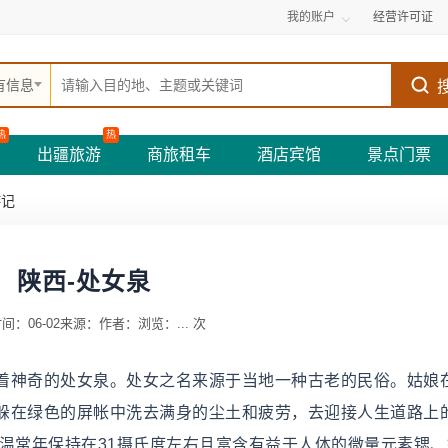
我的账户
经营许可证
有信息
热
热
出疆旅游
商旅租车
酒店宾馆
景点门票
游记
陕西-处女泉
间：06-02
来源：
作者：
浏览：
...
次
着神奇的处女泉。处女之名来源于当地一种古老的民俗。姑娘
躲在绿色的屏帐中洗去满身的尘土和疲劳，去迎接人生道路上
温常年保持在31摄氏度左右且富含有益于人体的微量元素锶、