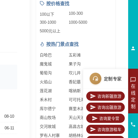
按价格查找
100-300
100以下
300-1000
1000-5000
5000元以上
按热门景点查找
白哈巴
五彩滩
魔鬼城
果子沟
葡萄沟
坎儿井
定制专家
火焰山
香妃墓
在
莲花湖
喀纳斯
线
咨询新疆旅游
定
禾木村
可可托海
制
咨询出疆旅游
库尔德宁
赛里木湖
08-10
南山牧场
天山天池
咨询夏令营
交河故城
高昌古城
06-11
咨询旅游租车
罗布人村寨
胡杨林公园