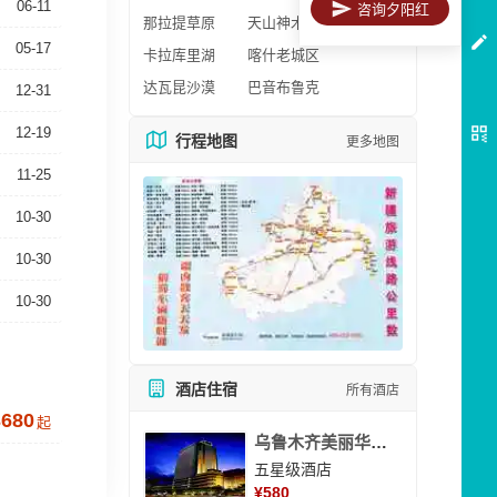
06-11
咨询夕阳红
那拉提草原
天山神木园
05-17
卡拉库里湖
喀什老城区
达瓦昆沙漠
巴音布鲁克
12-31
12-19
行程地图
更多地图
11-25
10-30
10-30
10-30
酒店住宿
所有酒店
3680
起
乌鲁木齐美丽华大酒
五星级酒店
¥
580