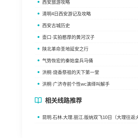
西安旅游攻略
清明4日西安游记及攻略
西安古城历史
壶口·实拍憨厚的黄河汉子
陕北革命圣地延安之行
气势恢宏的秦始皇兵马俑
洪桐·烧香祭祖的天下第一堂
洪桐·广济寺前个性wc演绎叫解手
相关线路推荐
昆明.石林.大理.丽江.版纳双飞10日（大理往