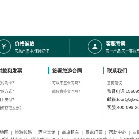
价格诚信
客服专属
同类产品中,保持好评
同一产品,同一客服
付款和发票
签署旅游合同
联系我们
签约刷卡？
可以不签合同吗？
意见建议
监督电话:156099
付款方式？
能传真签合同吗？
邮箱:tour@xjlxw
网上支付？
客服:400-099-2
如何获取发票？
地图
|
旅游线路
|
酒店宾馆
|
商旅租车
|
景点门票
|
帮助中心
|
友