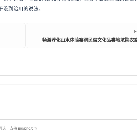
于没到洽川的说法。
下
畅游淳化山水体验窑洞民俗文化品尝地坑院农
可选，支持 jpg/png/gif)