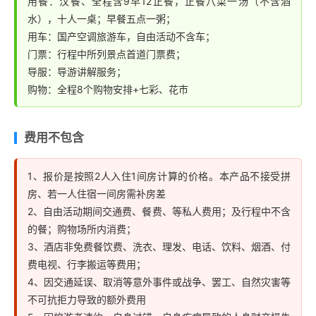
用餐：汉餐、全程含9早12正餐，正餐八菜一汤（不含酒
水），十人一桌；早餐五点一粥；
用车：国产空调旅游车，自由活动不含车；
门票：行程中所列景点首道门票费；
导服：导游讲解服务；
购物：全程8个购物安排+七彩、花市
费用不包含
1、报价是按照2人入住1间房计算的价格。本产品不接受拼
房、若一人住宿一间房需补房差
2、自由活动期间交通费、餐费、等私人费用；及行程中不含
的餐；购物场所内消费；
3、酒店非免费餐饮费、洗衣、理发、电话、饮料、烟酒、付
费电视、行李搬运等费用；
4、因交通延误、取消等意外事件或战争、罢工、自然灾害等
不可抗拒力导致的额外费用