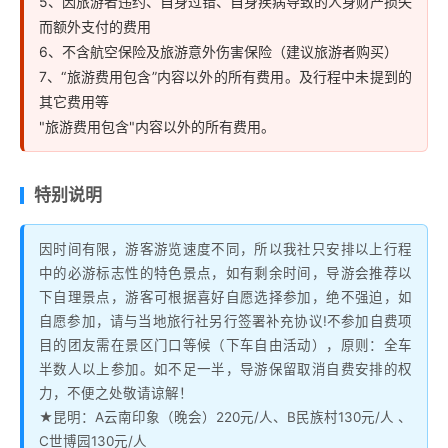
5、因旅游者违约、自身过错、自身疾病导致的人身财产损失
而额外支付的费用
6、不含航空保险及旅游意外伤害保险（建议旅游者购买）
7、“旅游费用包含”内容以外的所有费用。及行程中未提到的
其它费用等
"旅游费用包含"内容以外的所有费用。
特别说明
因时间有限，游客游览速度不同，所以我社只安排以上行程
中的必游标志性的特色景点，如有剩余时间，导游会推荐以
下自理景点，游客可根据喜好自愿选择参加，绝不强迫，如
自愿参加，请与当地旅行社另行签署补充协议!不参加自费项
目的团友需在景区门口等候（下车自由活动），原则：全车
半数人以上参加。如不足一半，导游保留取消自费安排的权
力，不便之处敬请谅解！
★昆明：A云南印象（晚会）220元/人、B民族村130元/人 、
C世博园130元/人