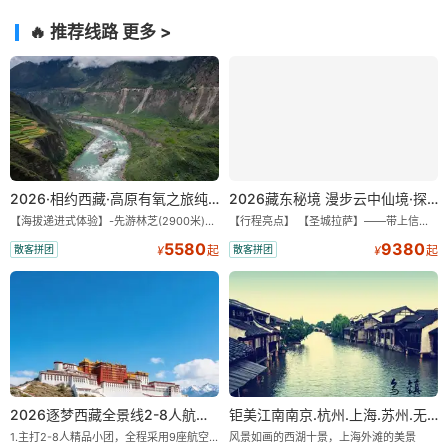
🔥 推荐线路
更多 >
2026·相约西藏·高原有氧之旅纯玩9/11日游
2026藏东秘境 漫步云中仙境·探秘世外桃源·纯玩11/13日
【海拔递进式体验】-先游林芝(2900米)再访拉萨(3650米)，亲测 99%游客零高反 。 【贴心保障】-全程配备便携式制氧机，高反根本不是事儿 ！ 【无人机航拍】-雪山/圣湖/峡谷/古寺民俗深度串联，「随车航拍」大片呈现 。 【特色美食】-石锅鸡热腾腾的烟火气，当地特色烤羊宴，欢快的篝火歌舞 。 【沉浸式体验】-赠送藏装旅拍，夜游布达拉宫，让旅程成为有温度的记忆 。 【绝美风光】-醉美318穿越云端，林芝秘境藏地江南，羊卓雍措上帝打翻的调色盘 。
【行程亮点】 【圣城拉萨】——带上信心与信仰去西藏，行吟拉萨，感受这座城与生俱来的与众不同！ 【布达拉宫】——集宫殿城堡寺院于一体的宏伟建筑，是西藏最完整的古代宫堡建筑群！ 【巴松措】——西藏首个自然风景类国家5A级旅游风景区 【鲁朗小镇】——藏语龙王谷，神仙居住的地方 【米堆冰川】——中国三大海洋冰川之一 【然乌湖】——静谧然乌，它的静和蓝远近闻名！ 【莲花秘境墨脱】——隐藏的莲花、云里雾里，雪山之下，被称为“中国最后一个世外桃源”。 【雅鲁藏布大峡谷】——世界最深最长的河流峡谷，地球上“最后的秘境”，“最美的伤痕”！ 【索松村】——索松村位于西藏林芝地区，是一个被誉为“藏地最美村庄”的地方！ 【南迦巴瓦峰】——南迦巴瓦峰用“长矛直刺苍穹”形容它，尤其它的日落金山，气吞山河 【特别赠送】——藏装写真、哈达礼遇、缓解高反 便携式氧气1瓶/人
5580
9380
散客拼团
散客拼团
¥
起
¥
起
2026逐梦西藏全景线2-8人航空座椅小团
钜美江南南京.杭州.上海.苏州.无锡+双水乡“乌镇.西塘”双飞8日游【一价全含零自费】
1.主打2-8人精品小团，全程采用9座航空座椅车型（360度环抱式座舱），提供VIP级别的舒适出行体验 。供氧保障： 2.全程入住舒适型含氧酒店（低海拔的索松村和林芝除外），并贴心赠送3L氧气和大衣，极大缓解游客的高原反应焦虑 。 3.不走回头路：路线经过精心策划，全程不走回头路，主打深度边境游，随走随停 。 深度纯玩：主打“深度纯玩·精华景点”，把时间全部留给心中的震撼与眼中的美景 。 最长国道：打卡中国最长国道219，畅游珠峰东坡 。
风景如画的西湖十景，上海外滩的美景