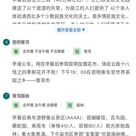
建造了以个
旅游
的天堂，为丽江的人们提供了 以个亲人
体验滇西北多个少数民族文化的沃土。是多情民族文化与
神奇自然和谐相生的景区，进入幽谷的 人们将荡漾于未
展开查看全部
▼
受任何破坏的古树幽谷之中，全面接受民族文化的洗礼，
得到 极其美妙的享受。参观高原药材店或绿康生物开发
昆明
普洱
6
有限公司（参观时间40分钟左右），游览丽江玉泉公园
餐
宿
含早餐 不含午餐 不含晚餐
|
普洱
——黑龙潭（游览时间40分钟左右）；游览丽江古城的
早接火车，用完早餐后参观昆明加盟花市、体验
云南
十八
孪生姐妹——束河古镇（游览时间60分钟）纳西族先民
怪之四季鲜花开不败！下午19：00在昆明乘车至世界茶
在丽江的坝子上最早的聚居之地，“茶马古道”上保存最完
园之乡——普洱市
整的 重要集镇，纳西族从农耕文明乡商业文明过度的活
标本，保持着古朴的马帮古道和集镇原貌。BUS至大
普洱
版纳
7
理，中途停靠泰安休息（休息时间40分钟左右）晚餐后
餐
宿
含早餐 含午餐 含晚餐
|
版纳
大理乘火车返回昆明
早餐后乘车游野象谷景区(AAAA)：观蝴碟馆、百鸟园、
蟒蛇园、乘揽车（单程40/人、双程60/人）观光原始森
林；看大象表演。下午返市区参观“宝象堂”也是版纳唯一