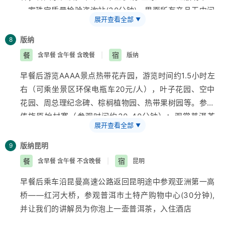
一家珠宝质量检验咨询站(30分钟)，里面所有产品无中间
展开查看全部
▼
环节，确保物廉价美，接下来参观具有2500年历史的四
大民药之一的傣药“南药科技馆”(30分钟)了解傣药对各种
版纳
8
慢性病，及顽症的神奇疗效，稍作休息后用晚餐
餐
宿
含早餐 含午餐 含晚餐
|
版纳
早餐后游览AAAA景点热带花卉园，游览时间约1.5小时左
右（可乘坐景区环保电瓶车20元/人），叶子花园、空中
花园、周总理纪念碑、棕榈植物园、热带果树园等。参观
傣族原始村寨（参观时间约30-40分钟）；观赏普洱茶
展开查看全部
▼
茶艺表演—独树成林（参观时间约20-30分钟）。下午游
览AAAA景点原始森林公园，游览时间约为3小时（可乘
版纳
昆明
9
坐景区环保电瓶车50元/人），百米浮雕、孔雀放飞、爱
餐
宿
含早餐 含午餐 不含晚餐
|
昆明
伲山寨、参加具有当地民族特色的泼水狂欢、观赏九龙飞
早餐后乘车沿昆曼高速公路返回昆明途中参观
亚洲
第一高
瀑、少数民族乐器表演、漫步热带沟谷雨林。晚餐后可自
桥——红河大桥，参观普洱市土特产购物中心(30分钟),
主参加大型篝火晚会—澜沧江、湄公河之夜（贵宾票280
并让我们的讲解员为你泡上一壶普洱茶，入住酒店
元/人、甲票160元/人、演出时间为2小时左右）。