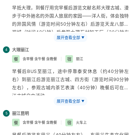
左右）后23:00左右乘火车至大理
早抵大理，到餐厅用完早餐后游览文献名邦大理古城、漫
步于中外驰名的外国人旅居的家园——洋人街，体会独特
的异国风情（游览时间50分钟左右）后游览天龙八部影
视城（时间40分钟）后参观大理石材加工厂（30分钟左
展开查看全部
▼
右）。参观大理作邑宏祥珠宝店（参观时间30分钟左
右），中餐后游览大理白族爱情圣地——蝴蝶泉公园（游
大理
丽江
4
览时间60分钟左右），后乘洱海游船游览南诏风情岛，
餐
宿
含早餐 含午餐 含晚餐
|
丽江
观看大理白族三道茶表演（游览时间240分钟左右）。
早餐后BUS至丽江，途中停靠泰安休息（约40分钟左
右）到丽江后游览丽江古城、四方街（游览时间90分钟
左右），参观古城内茶艺表演（40分钟）晚餐后可在丽
江古城自由活动
展开查看全部
▼
丽江
昆明
5
餐
宿
含早餐 含午餐 含晚餐
|
火车上
早餐后游览东巴谷（40分钟左右）、东巴谷生态文化园