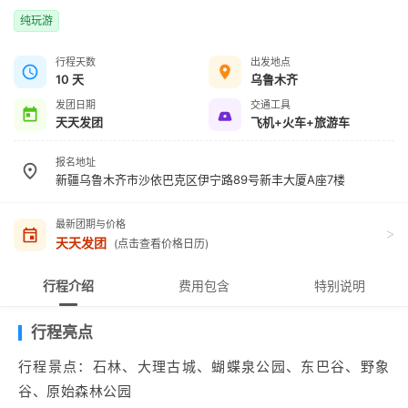
纯玩游
行程天数
出发地点
10 天
乌鲁木齐
发团日期
交通工具
天天发团
飞机+火车+旅游车
报名地址
新疆乌鲁木齐市沙依巴克区伊宁路89号新丰大厦A座7楼
最新团期与价格
>
天天发团
(点击查看价格日历)
行程介绍
费用包含
特别说明
行程亮点
行程景点：石林、大理古城、蝴蝶泉公园、东巴谷、野象
谷、原始森林公园