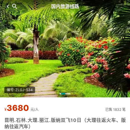
国内旅游线路
编号: ZLGJ-534
3680
¥
元/人
已售 1832 笔
昆明.石林.大理.丽江.版纳双飞10日（大理往返火车、版
纳往返汽车）