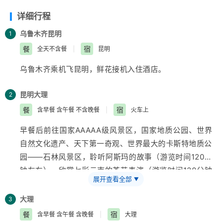
详细行程
乌鲁木齐
昆明
1
餐
宿
全天不含餐
|
昆明
乌鲁木齐
乘机飞昆明，鲜花接机入住酒店。
昆明
大理
2
餐
宿
含早餐 含午餐 不含晚餐
|
火车上
早餐后前往国家AAAAA级风景区，国家地质公园、世界
自然文化遗产、天下第一奇观、世界最大的卡斯特地质公
园——石林风景区，聆听阿斯玛的故事（游览时间120分
钟左右），欣赏七彩
云南
的茶艺表演（游览时间120分钟
展开查看全部
▼
左右），后参观玉石展览馆（景兰或翠玺根据实际情况人
选其一，参观时间60分钟左右），体验云南植物王国的
大理
3
芬芳精油（恒冠或赛博兴根据实际情况体验时间40分钟
餐
宿
含早餐 含午餐 含晚餐
|
大理