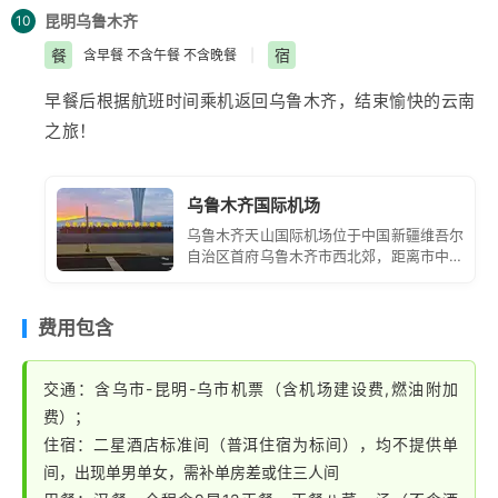
昆明
乌鲁木齐
10
餐
宿
含早餐 不含午餐 不含晚餐
|
早餐后根据航班时间乘机返回
乌鲁木齐
，结束愉快的
云南
之旅！
乌鲁木齐国际机场
乌鲁木齐天山国际机场位于中国新疆维吾尔
自治区首府乌鲁木齐市西北郊，距离市中心
约 16 公里。它是中国面向中亚、西亚和欧
洲的大型门户枢纽机场，也是丝绸之路经济
带核心区的重要航空枢纽。
费用包含
交通：含乌市-昆明-乌市机票（含机场建设费,燃油附加
费）；
住宿：二星酒店标准间（普洱住宿为标间），均不提供单
间，出现单男单女，需补单房差或住三人间