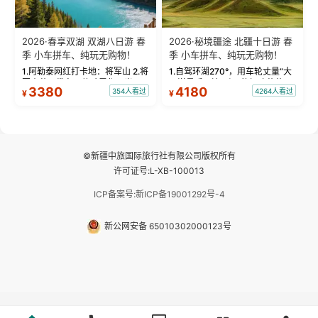
2026·春享双湖 双湖八日游 春
2026·秘境疆途 北疆十日游 春
季 小车拼车、纯玩无购物！
季 小车拼车、纯玩无购物！
1.阿勒泰网红打卡地：将军山 2.将
1.自驾环湖270°，用车轮丈量“大
军山落日缆车，体验雪都风光 3.
西洋最后一滴眼泪”的极致蔚蓝，
3380
4180
354人看过
4264人看过
¥
¥
将军山，夕阳派对，蹦迪party 4.
让雪山、花海与深邃湖水在转弯
自驾赛里木湖360°环湖 5.二进赛
间连成自由的画卷。 2.特别赠送
湖随心游，邂逅湖畔日出浪漫...
那拉提景区3公里内，落地窗三钻
民宿 3.那...
©新疆中旅国际旅行社有限公司版权所有
许可证号:L-XB-100013
ICP备案号:新ICP备19001292号-4
新公网安备 65010302000123号