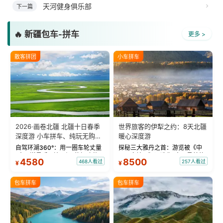
天河健身俱乐部
下一篇
🔥 新疆包车-拼车
更多 >
散客拼团
小车拼车
2026·画卷北疆 北疆十日春季
世界旅客的伊犁之约：8天北疆
深度游 小车拼车、纯玩无购
暖心深度游
物！
自驾环湖360°：用一圈车轮丈量
探秘三大雅丹之首：游览被《中
“大西洋最后一滴眼泪”的极致蔚
国国家地理》评选为“中国最美的
4580
8500
468人看过
257人看过
¥
¥
蓝。 赛湖旅拍：甄选多款风格服
三大雅丹”第一名的克拉玛依魔鬼
饰，9张精修美照，定格赛里木湖
城。 中国第一村：探访仅存的图
绝美瞬间。 赛湖坦克300跟车视
瓦人最大村落——禾木村，欣赏
包车拼车
包车拼车
频：专业摄影师...
晨雾与小木...