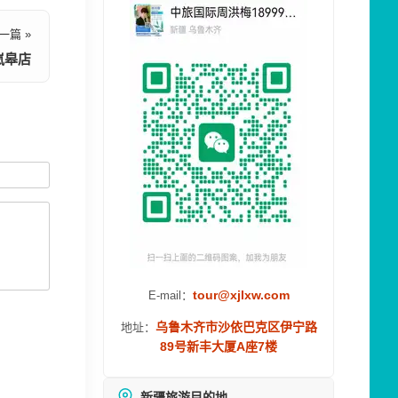
一篇 »
岚皋店
tour@xjlxw.com
E-mail：
乌鲁木齐市沙依巴克区伊宁路
地址：
89号新丰大厦A座7楼
新疆旅游目的地