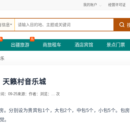
我的账户
经营许可证
有信息
热
热
出疆旅游
商旅租车
酒店宾馆
景点门票
娱乐
天籁村音乐城
间：09-25
来源：
作者：
浏览：
...
次
包房。分别设为贵宾包1个，大包2个，中包5个，小包5个。包
觉。