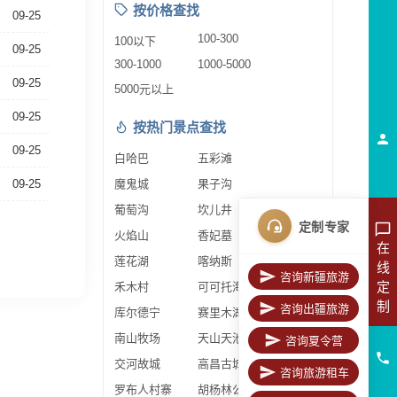
按价格查找
09-25
100-300
100以下
09-25
300-1000
1000-5000
09-25
5000元以上
09-25
按热门景点查找
09-25
白哈巴
五彩滩
09-25
魔鬼城
果子沟
葡萄沟
坎儿井
定制专家
火焰山
香妃墓
在
莲花湖
喀纳斯
线
咨询新疆旅游
定
禾木村
可可托海
制
咨询出疆旅游
库尔德宁
赛里木湖
南山牧场
天山天池
咨询夏令营
交河故城
高昌古城
咨询旅游租车
罗布人村寨
胡杨林公园