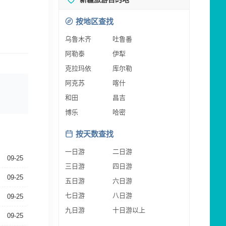
按地区查找
乌鲁木齐
吐鲁番
阿勒泰
伊犁
克拉玛依
库尔勒
阿克苏
喀什
和田
昌吉
博乐
哈密
按天数查找
一日游
二日游
09-25
三日游
四日游
09-25
五日游
六日游
七日游
八日游
09-25
九日游
十日游以上
09-25