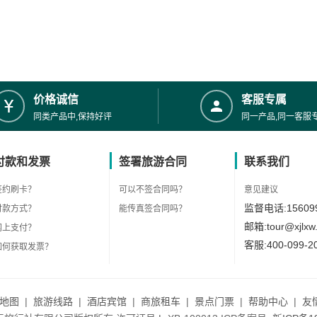
价格诚信
客服专属
同类产品中,保持好评
同一产品,同一客服
付款和发票
签署旅游合同
联系我们
签约刷卡？
可以不签合同吗？
意见建议
监督电话:156099
付款方式？
能传真签合同吗？
邮箱:tour@xjlxw
网上支付？
客服:400-099-2
如何获取发票？
地图
|
旅游线路
|
酒店宾馆
|
商旅租车
|
景点门票
|
帮助中心
|
友