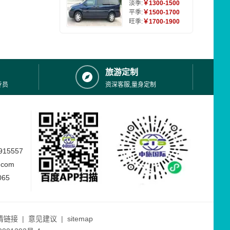
淡季:
￥1300-1500
平季:
￥1500-1700
旺季:
￥1700-1900
旅游定制
专员
资深客服,量身定制
15557
.com
065
情链接
|
意见建议
|
sitemap