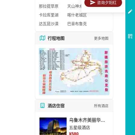
咨询夕阳红
那拉提草原
天山神木园
卡拉库里湖
喀什老城区
达瓦昆沙漠
巴音布鲁克
行程地图
更多地图
酒店住宿
所有酒店
乌鲁木齐美丽华大酒
五星级酒店
¥
580