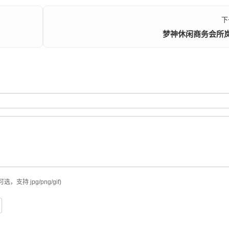
下
梦神休闲商务会所
可选，支持 jpg/png/gif)