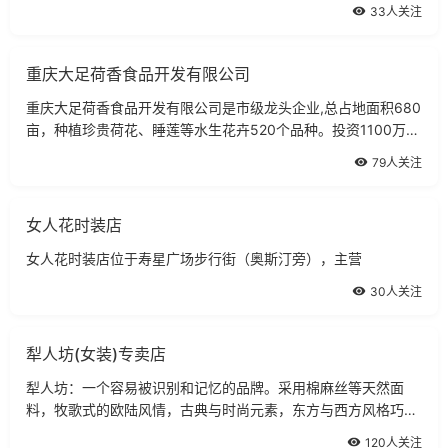
公司。
33人关注
重庆大足荷香食品开发有限公司
重庆大足荷香食品开发有限公司是市级龙头企业,总占地面积680
亩，种植珍贵荷花、睡莲等水生花卉520个品种。投资1100万
元，拥有员工126人。
79人关注
女人花时装店
女人花时装店位于寿星广场步行街（奥斯汀旁），主营
30人关注
犁人坊(女装)专卖店
犁人坊：一个容易被识别和记忆的品牌。采用棉麻丝等天然面
料，牧歌式的欧陆风情，古典与时尚元素，东方与西方风格巧妙
融合。
120人关注