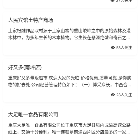
37人关注
人民宾馆土特产商场
土家根雕作品取材源于土家山寨的重山峻岭之中的原始森林及灌
木林中，为多年生长的木本植物。它生长在悬涯绝壁和奇石之
中，生性耐寒耐暑，常年接受阳光的直射、雨露的孕育，其生命
58人关注
力极其强盛。
好又多(南坪店)
重庆好又多量贩超市.欢迎大家的光临,价格优惠,质量可靠.是你购
物的好去处.公司经营管理特色如下：（一）博采众长，中西合
璧。
28人关注
大足唯一食品有限公司
重庆大足唯一食品有限公司位于重庆市大足县境内成渝高速公路
线上，交通十分便利。唯一连锁是前渝西片区分店最多的一家连
锁超市，超市遍及渝西的各个县、区、镇，共拥有分店数十家，