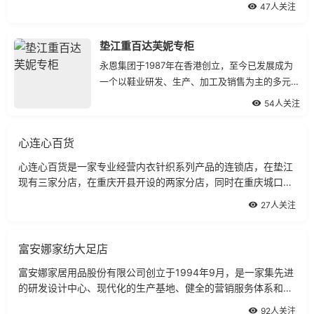
47人关注
垫江重百达芙妮专柜
永恩集团于1987年在香港创立，至今已发展成为
一个以鞋业研发、生产、加工及销售为主的多元化
经营集团，旗下各项业务遍布中国大陆、香港、台
54人关注
湾、欧洲及北美洲各地。
心连心百货
心连心百货是一家专业经营内衣针织系列产品的连锁店，在垫江
现有三家分店，在重庆开县开设的两家分店，同时在重庆城口县
也有一家连锁分店。
27人关注
富安娜家纺大足店
富安娜家居用品股份有限公司创立于1994年9月，是一家集先进
的研发设计中心、现代化的生产基地、健全的营销服务体系和高
效的物流配送体系于一体的具有强大综合实力的知名家纺企业。
92人关注