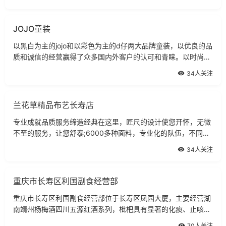
JOJO童装
以黑白为主的jojo和以彩色为主的d仔两大品牌童装，以优良的品
质和诚信的经营赢得了众多国内外客户的认可和青睐。以时尚个
性的风格占领国内外市场,个性前卫款式、价格实惠，带给童装市
34人关注
场以全新的品牌营销理念。
兰花草精品布艺长寿店
专业成就品质服务缔造经典在这里，匠尺的设计使您开怀，无微
不至的服务，让您舒泰;6000多种面料，专业化的队伍，不同的
市场定位。
34人关注
重庆市长寿区利国副食经营部
重庆市长寿区利国副食经营部位于长寿区凤园大厦，主要经营湖
南靖州杨梅酒四川五源红酒系列，枇杷具有显著的化痰、止咳、
润肺、健脾、清热、养颜、益寿之功效。
70人关注