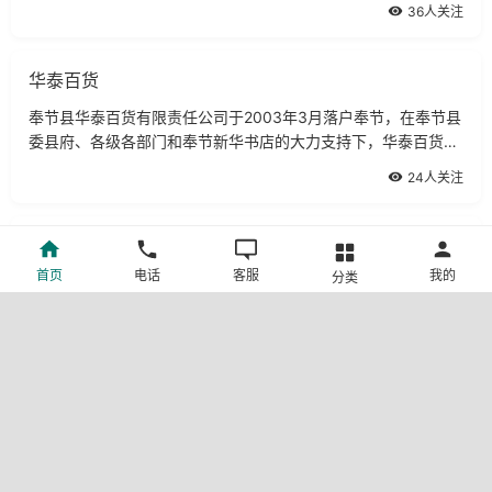
36人关注
华泰百货
奉节县华泰百货有限责任公司于2003年3月落户奉节，在奉节县
委县府、各级各部门和奉节新华书店的大力支持下，华泰百货凭
借良好的购物环境、丰富的商品和周到热情的服务，成为了奉节
24人关注
县商业界的一颗明珠。
万佳百货
首页
电话
客服
我的
分类
万佳百货位于奉节县永安镇夔州路308号，主要经营男女式高、
中、抵挡皮鞋、运动鞋、童鞋、运动休闲服饰。万佳百货借鉴以
往的成功经验并不断创新，实行有效的质量管理和价格控制。
65人关注
巴渝堂艺术画廊
17人关注