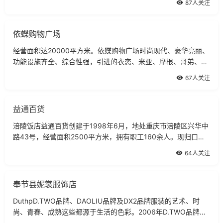
87人关注
依蝶购物广场
经营面积达20000平方米。依蝶购物广场时尚现代、豪华亮丽、
功能设施齐全、综合性强，引进的衣恋、米亚、摩根、哥弟、阁
兰秀、欧时力、杰西、依瑶、范怡文、梵思诺、路易诗兰、日驰
67人关注
尼、汤尼俊士、迪莱、耐克。
益通百货
涪陵饭店益通百货创建于1998年6月，地处重庆市涪陵区兴华中
路43号，经营面积2500平方米，拥有职工160余人。现归口涪
陵区人民政府办公室管理。
64人关注
奉节县妮裳服饰店
DuthpD.TWO品牌、DAOLIU品牌及DX2品牌服装的艺术、时
尚、青春、成熟这些都源于生活的色彩。2006年D.TWO品牌的
春季服饰主要体现了三种生活色彩。一