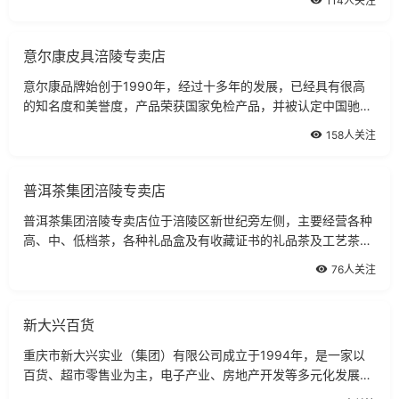
114人关注
意尔康皮具涪陵专卖店
意尔康品牌始创于1990年，经过十多年的发展，已经具有很高
的知名度和美誉度，产品荣获国家免检产品，并被认定中国驰名
商标。
158人关注
普洱茶集团涪陵专卖店
普洱茶集团涪陵专卖店位于涪陵区新世纪旁左侧，主要经营各种
高、中、低档茶，各种礼品盒及有收藏证书的礼品茶及工艺茶。
普洱茶原产于云南省，生产历史悠久，南宋李石《续博物志》记
76人关注
载，西藩用普茶已自唐朝。
新大兴百货
重庆市新大兴实业（集团）有限公司成立于1994年，是一家以
百货、超市零售业为主，电子产业、房地产开发等多元化发展的
综合性企业集团。