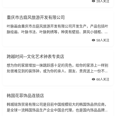
28人关注
菌。
重庆市古庭风旅游开发有限公司
叶脉画由重庆市古庭风旅游开发有限公司开发生产，产品包括叶
脉绘画、叶脉书法、叶脉刺绣等，种类有壁挂、屏风小镜框、贺
年卡、纪念卡、喜卡、等。
58人关注
跨越时间--文化艺术钟表专卖店
想为你的家居增加一抹跳跃感十足的亮色，给你的家添上一样别
处很难见到的装饰钟，或为你的亲人、朋友、贵宾送上一份不同
寻常的惊喜；给钟表注入中式元素，融装饰性、实用性、观赏性
66人关注
于一体的文化艺术挂钟吗。
韩国花菲饰品连锁店
韩城铭饰贸易有限公司是目前中国规模较大的韩国饰品供应商，
是全球一流韩国饰品生产企业中国总代理，也是国内饰品品牌连
锁加盟业的龙头之一。