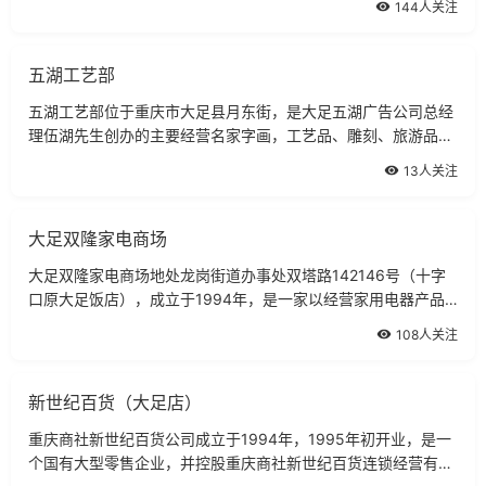
144人关注
目前，物流配送也是公司的主流。
五湖工艺部
五湖工艺部位于重庆市大足县月东街，是大足五湖广告公司总经
理伍湖先生创办的主要经营名家字画，工艺品、雕刻、旅游品、
木雕、根雕。热忱为社会各界服务：欢迎各界人士前来订购。
13人关注
大足双隆家电商场
大足双隆家电商场地处龙岗街道办事处双塔路142146号（十字
口原大足饭店），成立于1994年，是一家以经营家用电器产品
的私营企业，商场经营面积300平米，现有员工12人。
108人关注
新世纪百货（大足店）
重庆商社新世纪百货公司成立于1994年，1995年初开业，是一
个国有大型零售企业，并控股重庆商社新世纪百货连锁经营有限