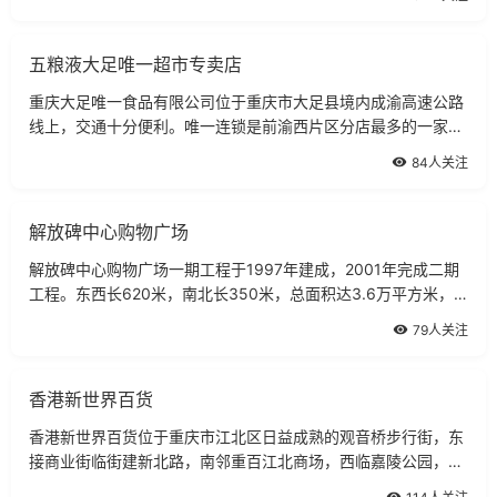
五粮液大足唯一超市专卖店
重庆大足唯一食品有限公司位于重庆市大足县境内成渝高速公路
线上，交通十分便利。唯一连锁是前渝西片区分店最多的一家连
锁超市，超市遍及渝西的各个县、区、镇，共拥有分店数十家，
84人关注
目前，物流配送也是公司的主流。
解放碑中心购物广场
解放碑中心购物广场一期工程于1997年建成，2001年完成二期
工程。东西长620米，南北长350米，总面积达3.6万平方米，
是集购物、休闲、旅游、商务、餐饮、娱乐等综合功能为一体的
79人关注
现代商贸区。
香港新世界百货
香港新世界百货位于重庆市江北区日益成熟的观音桥步行街，东
接商业街临街建新北路，南邻重百江北商场，西临嘉陵公园，北
面规划为步行街与嘉陵公园间的城市绿化休闲广场。