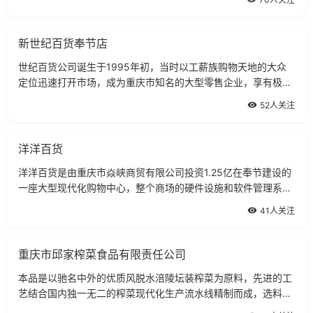
新世纪百货奉节店
世纪百货公司诞生于1995年初，当时以工薪族购物天地的大众
定位迅速打开市场，成为重庆市知名的大型零售企业，享有极高
的商誉和口碑。
52人关注
洋洋百货
洋洋百货是由重庆市焱峡商贸有限公司投资1.25亿在奉节建设的
一座大型现代化购物中心，整个商场的硬件设施和软件管理系
统，均是按重庆市目前现代化标准进行设计和建设的。洋洋百货
41人关注
集购物、休闲、娱乐为一体。
重庆市邱家榨菜食品有限责任公司
本品是以驰名中外的优质风脱水涪陵坛装榨菜为原料，先进的工
艺结合国内独一无二的榨菜现代化生产流水线精制而成，选料讲
究，以各种天然保健辅料科学配制，采用先进的喷淋杀菌方式灭