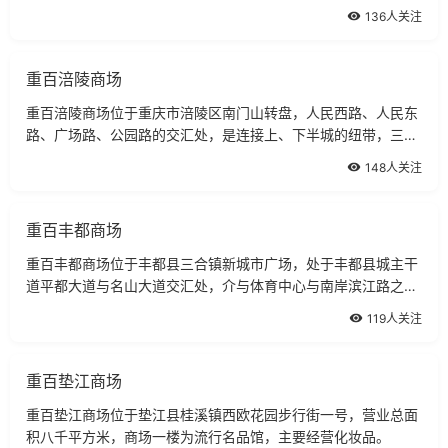
营：化妆品、黄金珠宝、名表、数码通讯、健身器材、男女鞋
136人关注
包。
重百涪陵商场
重百涪陵商场位于重庆市涪陵区南门山转盘，人民西路、人民东
路、广场路、公园路的交汇处，是连接上、下半城的纽带，三面
与商业步行街相接，经营面积26000平方米，共有六个经营楼
148人关注
面。
重百丰都商场
重百丰都商场位于丰都县三合镇新城市广场，处于丰都县城主干
道平都大道与名山大道交汇处，介与体育中心与南岸滨江路之
间。
119人关注
重百垫江商场
重百垫江商场位于垫江县桂溪镇西欧花园步行街一号，营业总面
积八千平方米，商场一楼为流行名品馆，主要经营化妆品。