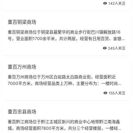
包、数码、手机、金银珠宝、钟表和小家电；二楼针织部。
142人关注
重百铜梁商场
重百铜梁商场位于铜梁县最繁华的商业步行街巴川镇解放路16
号，营业面积1700余平米，共计两层，经营有日用百货、金银
饰品、手机、数码照摄器材、文化用品、四鞋箱包、服装、针
245人关注
织、床用等商品。
重百万州商场
重百万州商场位于万州区白岩路太白路商业街，经营面积近
7000平方米，商场经营品类上万种，主要分布为：一楼时尚名
品馆，经营日化照材、金银饰品、玉器珠宝、四鞋等。
155人关注
重百忠县商场
重百黔江商场位于黔江主城区新兴的商业中心地带黔江南海鑫
城，商场经营面积7800平方米，共分三个经营楼层，一楼经