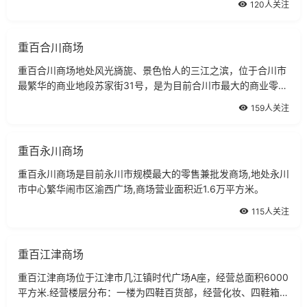
120人关注
营国内外商品大类17个，是璧山地区品牌云集之地。面对激烈的
市场竞争，商场实施了企业形象战略，不断拓展企业文化，加强
重百合川商场
重百合川商场地处风光旖旎、景色怡人的三江之滨，位于合川市
最繁华的商业地段苏家街31号，是为目前合川市最大的商业零售
综合性商常新商场经营面积10000平方米，经营楼层分布。
159人关注
重百永川商场
重百永川商场是目前永川市规模最大的零售兼批发商场,地处永川
市中心繁华闹市区渝西广场,商场营业面积近1.6万平方米。
115人关注
重百江津商场
重百江津商场位于江津市几江镇时代广场A座，经营总面积6000
平方米.经营楼层分布：一楼为四鞋百货部，经营化妆、四鞋箱