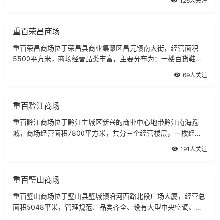
126人关注
重百荣昌商场
重百荣昌商场位于荣昌县商业集聚区昌元镇南大街，经营面积
5500平方米，商场经营品类丰富，主要分布为：一楼百货鞋包
部，经营箱包、四鞋、黄铂金、手机、数码照材等。
69人关注
重百黔江商场
重百黔江商场位于黔江主城区新兴的商业中心地带黔江南海鑫
城，商场经营面积7800平方米，共分三个经营楼层，一楼经
营：化妆品、黄金珠宝、名表、数码通讯、健身器材、男女鞋
191人关注
包。
重百璧山商场
重百璧山商场位于璧山县璧城镇沿河西路北段广场大厦，经营总
面积5048平米，管理规范、品类齐全、设有大型中央空调、自
动扶梯、信用卡使用系统等现代化服务配套设施，环境优雅，经