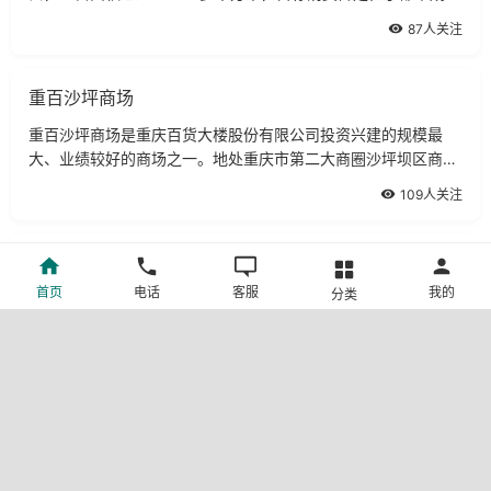
女性及其家庭成员，最大限度地满足消费者居家需求，为您营造
87人关注
生动的卖场氛围，倾注温馨的生活理念。
重百沙坪商场
重百沙坪商场是重庆百货大楼股份有限公司投资兴建的规模最
大、业绩较好的商场之一。地处重庆市第二大商圈沙坪坝区商业
文化广场中心地带和繁华的三峡广场，面积达3万多平方米。
109人关注
重百江北商场
首页
电话
客服
我的
分类
重百沙坪商场是重庆百货大楼股份有限公司投资兴建的规模最
大、业绩较好的商场之一。
61人关注
重百九龙商场
重百杨家坪商场位于杨家坪步行街的中心地段，地理位置优越，
经营面积1万多平米，商场经营布局：一楼时尚名品馆，经营化