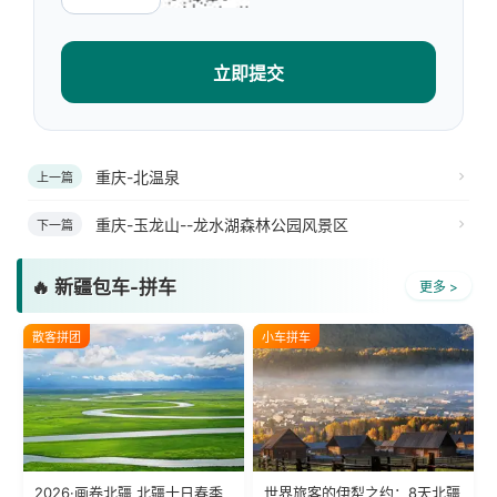
立即提交
重庆-北温泉
上一篇
重庆-玉龙山--龙水湖森林公园风景区
下一篇
🔥 新疆包车-拼车
更多 >
散客拼团
小车拼车
2026·画卷北疆 北疆十日春季
世界旅客的伊犁之约：8天北疆