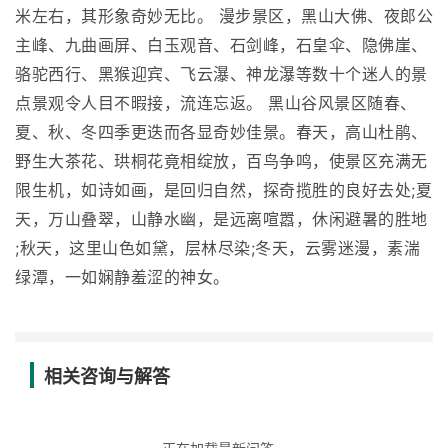
米左右，其形象奇妙无比。 漫步景区，黑山大佛、夜郎公
主峰、九曲画屏、白玉观音、石剑峰，石皇伞、隐佛崖、
骆驼西行、黑猴迎宾、飞云瀑、神龙瀑等数十个迷人的景
点景观令人目不暇接，流连忘返。 黑山谷风景区随春、
夏、秋、冬四季更迭而各显奇妙佳景。春天，高山杜鹃、
野生大茶花、珙桐花竟相绽放，百鸟争鸣，使景区充满无
限生机，如诗如画，是回归自然，探奇揽胜的良好去处;夏
天，万山叠翠，山静水幽，是远离喧嚣，休闲避暑的胜地
;秋天，这里山色如黛，层林尽染;冬天，云雾迷漫，素湍
绿潭，一如娴静羞涩的神女。
相关咨询与解答