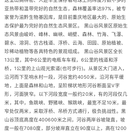
这里山高林密、人迹罕至保存着地球上同纬度为数不多的
亚热带和温带完好的自然生态，森林覆盖率达97%，被专
家誉为渝黔生物基因库，是目前重庆地区最大的、原始生
态保护最为完好的自然生态风景区。 黑山谷风景区原始生
态风景由峻岭、峰林、幽峡、峭壁、森林、竹海、飞瀑、
碧水、溶洞、仿古栈道、浮桥、云海、田园、原始植被、
珍稀动植物等各具特色的景观组成。 黑山谷风景区全长
13公里，其中6公里的电瓶车车程，6公里的栈道和浮
桥，1公里的上山观光索道(也可步行)。从景区大门进入，
沿河而下至响水村一段，河谷宽约4050米，沿河有平缓
地，上面是森林和山地，呈阶梯状地形河谷断面呈V字
形，河面狭窄。以下河段宽度一般约20米，有的河段仅几
米，其中，鱼跳峡、野猪峡、猴跳峡，最宽不足10米，最
窄处仅两米，采取浮桥、吊桥方式通行，极负挑战性。黑
山谷顶底高度在400600米之间，河谷两岸谷坡陡直，坡
度一般在7080度，部分坡岸直立在90度以上，高在1200