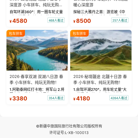
深度游 小车拼车、纯玩无购
暖心深度游
物！
自驾环湖360°：用一圈车轮丈量
探秘三大雅丹之首：游览被《中
“大西洋最后一滴眼泪”的极致蔚
国国家地理》评选为“中国最美的
4580
8500
468人看过
257人看过
¥
¥
蓝。 赛湖旅拍：甄选多款风格服
三大雅丹”第一名的克拉玛依魔鬼
饰，9张精修美照，定格赛里木湖
城。 中国第一村：探访仅存的图
绝美瞬间。 赛湖坦克300跟车视
瓦人最大村落——禾木村，欣赏
包车拼车
包车拼车
频：专业摄影师...
晨雾与小木...
2026·春享双湖 双湖八日游 春
2026·秘境疆途 北疆十日游 春
季 小车拼车、纯玩无购物！
季 小车拼车、纯玩无购物！
1.阿勒泰网红打卡地：将军山 2.将
1.自驾环湖270°，用车轮丈量“大
军山落日缆车，体验雪都风光 3.
西洋最后一滴眼泪”的极致蔚蓝，
3380
4180
354人看过
4264人看过
¥
¥
将军山，夕阳派对，蹦迪party 4.
让雪山、花海与深邃湖水在转弯
自驾赛里木湖360°环湖 5.二进赛
间连成自由的画卷。 2.特别赠送
湖随心游，邂逅湖畔日出浪漫...
那拉提景区3公里内，落地窗三钻
民宿 3.那...
©新疆中旅国际旅行社有限公司版权所有
许可证号:L-XB-100013