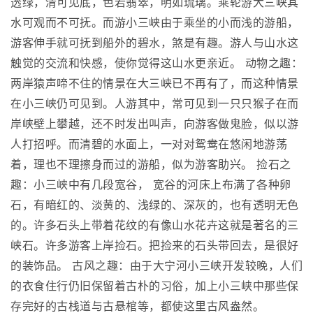
透绿，清可见底，色若翡翠，明如琉璃。乘轮游大三峡其
水可观而不可抚。而游小三峡由于乘坐的小而浅的游船，
游客伸手就可抚到船外的碧水，煞是有趣。游人与山水这
触觉的交流和快感，使你觉得这山水更亲近。 动物之趣：
两岸猿声啼不住的情景在大三峡已不再有了，而这种情景
在小三峡仍可见到。人游其中，常可见到一只只猴子在而
岸峡壁上攀越，还不时发出叫声，向游客做鬼脸，似以游
人打招呼。而清碧的水面上，一对对鸳鸯在悠闲地游荡
着，理也不理擦身而过的游船，似为游客助兴。 捡石之
趣：小三峡中有几段宽谷， 宽谷的河床上布满了各种卵
石，有暗红的、淡黄的、浅绿的、深灰的，也有透明无色
的。许多石头上带着花纹的有像山水花卉这就是著名的三
峡石。许多游客上岸捡石。把捡来的石头带回去，是很好
的装饰品。 古风之趣：由于大宁河小三峡开发较晚，人们
的衣食住行仍旧保留着古朴的习俗，加上小三峡中那些保
存完好的古栈道与古悬棺等，都使这里古风盎然。