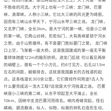
山，经四川巫溪、巫山两县后注入长江。大宁河是一条美
不胜收的河流。大宁河上也有一个三峡：龙门峡、巴雾
峡、滴翠峡。人称小三峡。它比大三峡的风光更为绮丽，
因而有三峡山水甲天下，宁河山水甲三峡之说。 龙门峡，
又名罗门峡，全长3km。是大宁河的第一峡，也是小三峡
的第一峡。它两山对峙，形若似门，大有高峡紧锁宁河水
之势，由于山势雄伟，有不是夔门胜似夔门之誉。 龙门峡
口上空，飞架着一座大桥。这是我国建成的第一座无平衡
重转体跨度122m的箱形拱桥。进龙门后就 可以看见两岸
的峭壁上，凿有一个个小方孔，约6寸见方，石孔以1.5m
左右的间距，蜿蜓排去，这就是我国最长的古栈道的起
点。这条栈道长300余公里。它们曾经作何用途?古人为
什么要完成这一浩大工程?这就是大宁河栈道之迷。 巴雾
峡是小三峡的第二峡，从东平坝起至大平滩止，全长
10km，因峡中支流巴雾河而得名。峡内奇峰突起，怪石
嶙峋，碧流静淌，似人、似物、似兽的钟乳石造形生动，