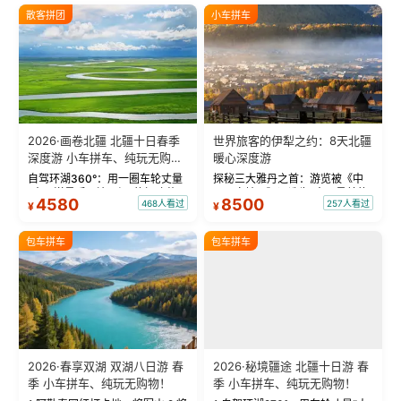
散客拼团
小车拼车
2026·画卷北疆 北疆十日春季
世界旅客的伊犁之约：8天北疆
深度游 小车拼车、纯玩无购
暖心深度游
物！
自驾环湖360°：用一圈车轮丈量
探秘三大雅丹之首：游览被《中
“大西洋最后一滴眼泪”的极致蔚
国国家地理》评选为“中国最美的
4580
8500
468人看过
257人看过
¥
¥
蓝。 赛湖旅拍：甄选多款风格服
三大雅丹”第一名的克拉玛依魔鬼
饰，9张精修美照，定格赛里木湖
城。 中国第一村：探访仅存的图
绝美瞬间。 赛湖坦克300跟车视
瓦人最大村落——禾木村，欣赏
包车拼车
包车拼车
频：专业摄影师...
晨雾与小木...
2026·春享双湖 双湖八日游 春
2026·秘境疆途 北疆十日游 春
季 小车拼车、纯玩无购物！
季 小车拼车、纯玩无购物！