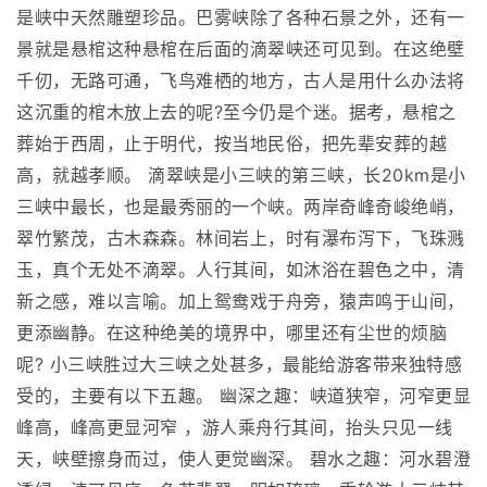
是峡中天然雕塑珍品。巴雾峡除了各种石景之外，还有一
景就是悬棺这种悬棺在后面的滴翠峡还可见到。在这绝壁
千仞，无路可通，飞鸟难栖的地方，古人是用什么办法将
这沉重的棺木放上去的呢?至今仍是个迷。据考，悬棺之
葬始于西周，止于明代，按当地民俗，把先辈安葬的越
高，就越孝顺。 滴翠峡是小三峡的第三峡，长20km是小
三峡中最长，也是最秀丽的一个峡。两岸奇峰奇峻绝峭，
翠竹繁茂，古木森森。林间岩上，时有瀑布泻下，飞珠溅
玉，真个无处不滴翠。人行其间，如沐浴在碧色之中，清
新之感，难以言喻。加上鸳鸯戏于舟旁，猿声鸣于山间，
更添幽静。在这种绝美的境界中，哪里还有尘世的烦脑
呢? 小三峡胜过大三峡之处甚多，最能给游客带来独特感
受的，主要有以下五趣。 幽深之趣：峡道狭窄，河窄更显
峰高，峰高更显河窄 ，游人乘舟行其间，抬头只见一线
天，峡壁擦身而过，使人更觉幽深。 碧水之趣：河水碧澄