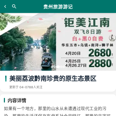
贵州旅游游记
美丽荔波黔南珍贵的原生态景区
更新于 04-07
88人关注
内容详情
如果有一个地方，那里的山水从未遭遇过现代工业的污染，那里的生活还保存有母系社会的特征，那里的文字可以让我们破译远古文明，那我们又该怎样称呼它呢伊甸园？或是荔波！前者虚无缥缈，后者却活生生地存在于贵州的黔南布依族苗族自治州。作为联合国世界自然遗产的最新成员，荔波着实让我们大开眼界。 兴奋点扫描 大、小七孔：荔波人气最旺的旅行目的地，堪比九寨沟的风光痴绝处。 洞塘：茂兰森林公园的精华所在，夏有圆锥峰丛可探，冬有遍山梅花可赏。 瑶山、瑶麓：白裤瑶的聚居地，母系社会生活的标本地。 水利：荔波规模最大的水族村寨之一，探访干栏式生活的好去处。 翁昂：由矮人舞、傩舞和布依大歌组成的原生态布依族风情地。 水春：民风淳朴的布依村寨，刺激的水春河漂流的起点。 荔波的8副原生态面孔 原山之茂兰 荔波能够成功入选世界遗产，很大程度上有赖于茂兰发育完善、极其典型的喀斯特地貌。除去壮观的圆锥峰丛景观，这片原始山林中还幸存有大量濒危的生物资源，包括红豆杉、单性木兰、兜兰等珍贵植物和不少罕见的昆虫种类。由于山林中人迹罕至，这里就像是一个失落的世界，每年都不断有新的动植物被发现。 原水之漳江 一条回转百里的大河未受到一点工业污染，宽阔的河面像山间溪流一样清澈见底，这样的情景在荔波实在太普通。你尽可以和那些光屁股的孩子一起在河水里嬉戏，心里感觉就像泡在矿泉水中一般，奢侈得有些难以想象。 原民之白裤瑶 这是在茂兰原始的喀斯特森林中被发现的又一个生态奇迹，直到20世纪60年代，这些原著山民还过着刀耕火种的原始生活，生活形态竟一直保持在母系社会向父系社会的过渡阶段。很多人类学者将他们称为东方的印第安部落，其与世无争、和谐平静的生存状态，又令当今的很多社会学者羡慕不已。 原戏之矮人舞 与屯堡的军傩或武傩不同，荔波翁昂布依族的傩舞带有更浓烈的原生态色彩，也更接近傩舞祭祀山林、攘病去灾的巫术本质。当地还有一种更让人过目难忘的民间舞蹈矮人舞，它起源于村民田间的嬉戏，男人以画有五官的肚皮做脸，和脑后带着俏皮面具的女人追跑打闹，充满原真生活的幽默感。 原经之水书 水族是荔波所在的黔南州独有的一个民族，使用的文字水书更因其神秘性而显得独一无二。水书的字符很像甲骨文，即使在水族当中也很少有人能够识别，所以得到天书之名。掌握水书的只有水族中的鬼师群体，他们是延续水族原始鬼神信仰的主要纽带。水书所记载的重要内容包括历算、卦相、占卜等，类似汉地的易经。 原技之造纸 在茂兰一座叫尧古的布依山村中，旅行者可以看到古老的手工造纸术。当地人将竹子碾碎捣烂，通过几十道原始工序做出粗糙古朴的草纸，然后拿到集市上换取微薄的生活费。幸存于这片山水间的原生态手工艺还包括水族剪纸、布依族的织布与扎染。 原味之臭酸 在荔波，鱼腥草已经不算什么古怪的口味了，臭酸的味道要刺激得多。其制作方法是这样的：将青菜煮烂后放在坛子中腌上20多天，期间不断将剩菜倒入坛中，加强发酵的效果，直至酸臭冲鼻。吃的时候在臭酸中加入大量辣椒制成浓汤，再烩入豆腐、五花肉、大肠、蔬菜。吃臭酸就像吃臭豆腐，爱吃的人会上瘾的，而且还经常拿来招待贵宾。由于制作工序复杂，想吃到这种古怪的菜肴还真不容易呢。 原趣之漂流、探洞 除了原生态的动植物与人文资源，荔波还蕴藏着丰富的户外运动与探险资源，那些难以计数的溶洞、山涧、峡谷、暗河，都是绝妙的户外探险场所。更棒的是，这些户外探险地几乎还无人涉足，充满了原始的野趣。 樟江 29次冲浪与68级跌水 皮划艇顺着跌水形成的水滑梯急速俯冲，马上要一头扎进水里的时候又猛然跃起，雪白的浪花扑面而来，水上探访荔波樟江的行程就这样刺激开场了。 樟江的上游，当地的布依族给了它一个十分美丽的名字水春河。从漂流起点处的水春布依寨开始，之后10余公里长的河道两岸再见不到任何人迹，急滩有29个，周遭尽是些长满原始林木的陡峭崖壁。每到清晨和黄昏的时候，成群的猕猴就会来到河边饮水嬉戏。充满野性之美的河道就像大山里的布依姑娘一样迷人。 水色清澈，平滑如镜，清晰地倒映出两岸的村舍山林。一只红蜻蜓静静地落在船头，久久不肯离去。跟随着在碧波中游弋的鸭群，划过白岩布依村的码头，自此往下，这条河开始被称为樟江。 其实这段河道也并非一年四季都如此清静。每逢端午，当地人就会在这里热闹聚会，除了赛龙舟，还会比赛划舢板。那是本地渔民使用的一种细细长长的小船，用竹竿撑划。划好舢板靠的不仅是力气，更多的是技巧。不过最有趣的还是抓鸭子，一只鸭子被抛到河面，然后众人一起跃入水中，最先抓住鸭子的人为胜。每逢此时，河面上的笑声、叫声就会响成一片，好不热闹。 206省道沿着江水一路蜿蜒向南，任何时候向车窗外望去，都是一幅由青山、碧水、稻田、村舍、渔舟和水牛构成的田园图画。在中国所有的国道、省道当中，这段公路绝对可以入选最美之列了。 樟江上最著名的景区小七孔，206省道竟直接穿小七孔而过。公路旁边，清澈的河水在林木蔽日的山谷中潺潺流淌，厚厚的青苔显示着这里原始的生态环境。 穿过景区标志性的景点位于响水河上的七孔古石桥，到河谷的另一边，沿着一条与公路并行的林间步道，向小七孔的深处走去。 经过拉雅瀑布，来到小七孔最美的一段河道68级瀑布。在不到2公里的河道上，竟然密布着68级跌水，几乎一步一泻。哗哗的流水声在山谷的回应下格外响亮，响水河也因此得名。景区的管理者修建了很多穿越河面的石礅，游人穿行于响水白滩之上，还不时将双脚浸入急流当中，回忆儿时戏水的乐趣。 因为风光近似，当地人总爱将这里和九寨沟相比，但光从这亲水之乐来说，小七孔是要胜于九寨的。 旅行跟帖：樟江风景区这是一个自东北向西南贯穿荔波全境的风光带，荔波县城也位于景区当中。上游的水春河是一条13公里长的野性峡谷，时而激浪翻飞，时而水平如镜，动静相宜，野趣十足。自县城往下，则是一幅田园风光的山水长卷，处处养眼。著名的小七孔景区依托于樟江的支流响水河，纵深有10余公里，古桥、碧潭、瀑布、溶洞，以及如诗如画的水上森林，令这里成为堪与九寨沟相媲美的幽静之所。相邻的大七孔景区则风光壮美，其中高百米、跨江而过的天生石桥被誉为东方凯旋门。 茂兰 圆锥山中的矮人舞 茂兰雯当姆，就是矮人舞。‘雯当姆’是布依话，‘雯’是人的意思，‘当’是矮的意思，‘姆’就是舞。一般秋收之后，翁昂那里的布依族就会跳雯当姆。 翁昂位于茂兰自然保护区里的一个不起眼的小点，那里有着奇异的自然景观，那是由无数座圆锥形山峰组成的峰群景观，令人称奇的是，那些圆锥山的外形竟是那么规整。从一个固定的角度看去，就像是天然生成的金字塔在数不清的绿色金字塔中穿行，这样的经历实在奇妙。山间布满了一块块的稻田，正值秋收时节，稻田泛着诱人的金黄色。如果再运用一下中国式的想象，那些圆锥山又成了一个个亭亭玉立的少女，而那些稻田就是她们俏丽的格子裙摆。 在一块收割完毕的田地中，一群矮人正在嬉笑打闹，他们的个头真的不高，因为都是一些七八岁的孩子。其中那些男孩子都光着上身，肚皮上用黑颜料画着夸张的眉、眼、鼻子和嘴巴，在大人们的帮助下装扮起来。女孩子们都在脑后戴上了用撮箕制成的面具；男孩子们的装扮就要复杂许多：将箩筐做成特大号的帽子扣住上半身，腰部捆上一根长长的、两端安装有假木手的木棍，然后在下半身穿上一件土布衣服，于是一个个以肚皮做脸，充满滑稽色彩的矮人就现身了。 孩子们装扮完毕，几个老年人奏起了乐曲。除了锣鼓、二胡，他们还将树叶当做乐器，衔在嘴里吹奏，于是奏出的乐曲也充满了大山里的粗犷劲。在这样乐曲的陪伴下，孩子们的舞蹈也充满了未经雕琢的游戏感。除了出场时还有队形可言，剩下的舞蹈简直就是在追跑打闹，是快乐十足的田间嬉戏，而不是舞台上那些由专业演员演出的所谓民间歌舞。 跳舞用的道具其实都是田里的农具，女孩子的面具是撮米的撮箕，男孩子套在头上的是装米的笸箩。其实雯当姆在最初，就是人们在收完稻谷后的追跑打闹，就是男人逗女人开心，后来慢慢成了庆祝丰收的舞蹈。田地的周围，围观的大人们就像跳舞的孩子一样快乐，比比划划，说说笑笑，享受着秋忙之后难得的闲适。那些布依族妇女的衣着就像这里的山水一样质朴。 旅行跟帖：翁昂的民间歌舞 除了矮人舞，翁昂最值得一提的就是傩舞。与屯堡的军傩不同，翁昂的傩舞有着更加浓烈的原生色彩。据王翔书记说，本地的傩舞主要是跳来祭祀神山和神树的(这个传统源于万物有灵的原始崇拜)，再有就是在过年时扫寨子(清除寨子里的污秽邪气，除了跳傩舞，当地的鬼师还会应邀来到每户家中，吐火除邪)，以及生儿育女后酬神还愿(有钱人家会跳上七天七夜)时跳。本地最大规模的一次跳傩发生在非典期间，为了清除强大的邪气，鬼师们在翁昂一带的村寨里轮流跳傩，有数星期之久。 除了舞蹈，翁昂的布依大歌也很有特色。每逢结婚或过年，大家都会凑在一起唱大歌，两个人也能唱，几百人也能唱。而大歌唱得最疯的时候，则是在每年农历六月六的姊妹节，那时附近各个村寨的男女都会聚在山坡上对歌，很多青年男女都是通过歌声相识、相爱的，仿佛是布依族的情人节。目前游客可在翁昂的江风布依文化村看到这些原生态的歌舞。 瑶山 遛鸟的印第安人 住在荔波南部大山里的瑶族人，以前交通困难，他们也很少出来，在60年代还过着刀耕火种的日子。那些寨子就像印第安人的原始部落，根本看不到什么日用品，可他们都很快乐，每天都很高兴。女人地位很高，可以自由谈恋爱，选择自己喜欢的男人。结婚之后，男人就不再剪头发，而是把头发盘起来用白头巾包住，这表示他不能再做非分之事。所以他们的夫妻关系都很好，从来见不到吵架的，也从来没有离婚的。 现在在县城的大街上也经常可以看到这些东方印第安人的身影，最显著的特征就是男人穿着的白色七分裤，于是当地人都称他们为白裤瑶。瑶山的拉片村便是白裤瑶的一处聚居地。 拉片村位于通往捞村的县道旁。纱巾般的云雾从苍翠的山头飘过，村子不大，由20多幢竹木结构的吊脚楼组成，底层堆放着柴草杂物，或饲养着家畜，人们住在二楼。整个村子很安静，在黔南终年雨水的冲刷下，散发着潮湿的气息。 白裤瑶人喜欢遛鸟。男人们都喜欢养鸟，没事就凑在一起斗鸟，就像打麻将一样，上瘾的。做白裤瑶的男人真的是很幸福，除了斗鸟就是喝酒。他们赶墟的时候都是女人买东西，男人只管喝酒，喝醉了就睡在路边，女人会一直陪到男的醒过来，不会有半句抱怨。 村民都是传统的装扮：除去蓝衫白裤，很多男子还打着漂亮的裹腿，而女人们则身着浅色的百褶短裙和深色的两片装这种不着内衣、又露又透的穿衣方式非常适合此地炎热的气候，也能够时刻显露出原始的女性魅力。 白裤瑶主要分布于广西南丹县与贵州荔波县，人口仅3万左右，一直以狩猎为生，保持有持枪的传统。解放后改为务农为主，由原始社会生活形态直接跨入到现代社会，猎枪也变为迎接贵宾或丧葬祭祀活动中的礼器。但白裤瑶至今仍明显保留着由母系社会向父系社会过渡阶段的生活痕迹，女性衣不遮乳的装扮显示了他们对母性的原始崇拜。 白裤瑶的原始生活形态还体现在对死亡的态度上。按照拉片村书记的说法，他们一年只过两个节，一是春节(这是随汉族过的)，二是农历七月中的鬼节。白裤瑶认为自己的祖先住在很远的地方，他们是后来迁徙至此的，虽然生不能回祖先乐土，但死后一定要赶回祖地。于是他们特别重视亲人的亡故，甚至每一次葬礼都搞得像过节一样隆重。 亡者的亲属会请来鬼师做法，昼夜敲响铜鼓，跳起猴子般的舞蹈，而最重要的仪式则是砍牛。牛是重要的活祭，它将和亡者生前所使用过的物品，以及各种食物一起被带到阴间。陪葬的牛会被拴在一个木桩上，在吃完最后一口草料后被活着砍杀。砍牛者必须在三刀内砍倒这头牛，否则会被视为无能。 大山中的水样民族 中国的地形从西到东大致可分为三个阶梯，位于黔南州的荔波正好位于第二阶梯与第三阶梯的交界处。这是一条奇异的文化沉积带，由于它的边缘地域性，这里的历史节拍显得比外围地区舒缓许多。当许多历史文化痕迹在东边的大平原和西边的大盆地上被冲刷得一干二净时，却幸运地得以在这条地理夹缝中存留。在茂兰壮观的喀斯特峰丛背后，一座座仿佛落入伊甸园的水族村寨尤其引人关注。 水族居住的房屋是一种用杉木、松木建造的干栏式建筑。干是水语楼的谐音，栏是水语家的谐音，合起来就是楼房的意思。水族的这种干栏一般有上下两层，下层豢养牲畜，上层住人。修建这种房屋要先用石块安好基脚，用粗大的松、杉原木为柱，再用枋条穿拉起来，构成一个离地六七尺高的底架。然后在底架上修建上层房架，并用木板装修起来，最后盖上瓦片或杉树皮，这样一座楼房就基本上建好了。 这些干栏结成的水族村寨，分布在低丘谷地上或山间平坝边缘，依山傍水，错落有致。村寨四周多修竹、古树、花果，浓荫掩映，洁净安谧，偶尔还会飞出一阵阵悠扬的芦笙旋律，或是一首关于水书的绝唱。水书即水族的文字，其形状类似甲骨文和金文，主要用来记载水族的天文、地理、宗教、民俗、伦理、哲学等文化信息。水书又称 反书,这是指其结构，有的字虽是仿汉字，但基本上是汉字的反写、倒写或改写。至于其写法为何与汉字相反，至今仍无令人信服的解释。 在水族聚居地区，能看懂、读通和使用水书的人很少，他们全部为男性，被称做鬼师。他们在民间的地位很高，被人们所崇拜。水书就是鬼师群体所掌握的极为珍贵的宝物，靠一代又一代的鬼师通过口传、手抄流传几千年至今，所以水书又被称为鬼书。在水族巫文化的鬼神崇拜现象中，水书是一部教科书，鬼师则是教师。两者的结合，成为了维系水族原始宗教信仰的纽带。 鬼师从使用功能方面把水书分为两大类。一类是白书，主要用于丧葬、祭祀、生产、出行、造房、经商、嫁娶和占卜等方面；另一类是黑书，又称水书秘笈，能掌握此书的人少之又少。黑书就要用于放鬼和退鬼。 据说鬼师只要知道某人的生辰八字，或取其一根毛发或一片衣物，便可放鬼于其身。当某人被鬼附身，就必须去求另一鬼师帮他脱身，称为退鬼。然后这件事就演化成鬼师间的斗法和较量，法术不高的鬼师最终会被鬼加害而亡。这些有关鬼神崇拜的传说，听起来就像魔幻故事一样引人入胜。 关于水书的传奇还不止于此。2007年5月，黔南州水书先生对河南偃师二里头文化遗址出土的夏代陶器上的24个符号进行辨认、识读，竟然破译出一半以上的符号含义。接着人们又发现，在已征集到的2000多册水书中，竟找到了10多个与夏陶符号完全相同的字符。于是专家推测，水书很可能是夏文化遗存的一脉，并将有助于解开困扰考古界40多年的二里头夏都之谜。大山中的水族就像是一面历史的镜子，通过与水族文化和生活形态的对照，不仅可以帮助我们破解那些历史的谜团，还能令我们寻回已经遗失在历史长河中的传统生活的片断。比如端午节，这个对于水族同样重要的节日，我们一直认为它是因屈原而来，但根据闻一多先生的研究，端午本是吴越民族举行的图腾祭的节日，而赛龙舟便是祭祀中半宗教、半社会性的娱乐节目。至于将粽子投入水中，本意是给蛟龙享受的。总之，端午是个龙的节日，它的渊源在屈原以前不知多远呢。可见端午节并非汉族的专利，而龙应该也是众多古代民族共有的图腾。 更隆重的水族节日出现在每年水历的十二月至次年的二月上旬，即农历的八月至十月上旬，那时水族的村寨会像多米诺骨牌一样，一个接一个地进入一年当中最为热闹的节日当中端节，即水族人的春节。从头至尾时间长达49天，堪称世界上延时最长的节日。在端节的种种活动中，数赛马最为热闹，端坡(固定的赛马场)两旁人山人海的场景不禁让人想起内蒙古大草原上的那达慕。 从水书先生破译夏朝文字，到貌似神离的水族端午节，再到山林中的赛马盛会，水族生活中的这些精彩片断总让我们感觉既新奇又熟悉，就好比置身于茂兰的峰丛当中，虽然峰回路转，但身旁的景象却总是似曾相识。 荔波喀斯特：地球的标本 早在1989年，国际著名喀斯特学家福特和威廉姆斯就曾对中国南方喀斯特进行考察，并发出这样的感慨：如果请任何一位地貌学家来提名世界上卓越景观的清单，中国南方著名的塔状喀斯特和锥状喀斯特毫无疑问将独树一帜，应当作为世界遗产清单的首选。 2006年1月，中国政府正式以中国南方喀斯特的总名称向联合国世界遗产委员会提出申报，包括贵州荔波、云南石林和重庆武隆3个喀斯特遗产地，于2007年在第31届世界遗产大会上被审议通过。 喀斯特是地球上最重要的地貌形态之一，面积达5100万平方公里，占地球总面积的10%，从热带到寒带、从大陆到海岛都有广泛分布。中国的喀斯特地貌主要集中于南方的贵州、广西、四川、重庆、西藏、湖南、湖北以及北方的山西、河北和山东等省，是世界上面积最大、最集中的连片喀斯特区域。这些区域在未受人类活动影响前大多覆盖着茂密的森林植被，但在近几百年遭受到严重破坏，至今几乎已摧毁殆尽。 然而，地处贵州南部的荔波喀斯特却是例外。这里拥有大面积的原生性喀斯特森林，森林覆盖率达63%，下有峰林，上有森林的集中连片原生性喀斯特地貌在全世界也是绝无仅有的。 荔波地处云贵高原向广西丘陵盆地过渡的斜坡地带，在大地构造上属于黔南古陷褶断束。古生代期间，荔波是一片海洋，之后由于地壳上升，荔波在三叠纪后期逐渐脱离海水侵蚀而成为内陆。第4纪以来，地壳持续上升，形成了现今强烈溶蚀的喀斯特峰丛景观，包括峰丛洼地、峰丛谷地(坡立谷)、峰丛峡谷、峰林洼地(坡立谷)与峰丛槽谷(盆地)。完美展示了峰丛景观与峰林景观的相互演化与递变，具有重要的科学价值。 从联合国世界遗产专家的口中，我们读到了这样的评价：荔波遗产地是世界上同类喀斯特的模式地，满足世界遗产的第Ⅶ和Ⅷ条评价标准，即具有超乎寻常的自然现象或非同寻常的自然美和美学价值；是反映地球演化历史主要阶段的杰出范例，包括生命的记录，重要的、正在进行的地貌演化，重要的地貌形态或自然地理特征 荔波喀斯特景观以小七孔、大七孔、水春河、茂兰为代表。其中小七孔以峰丛洼地、地表明流与地下暗河及喀斯特森林为主，融山、水、林、洞、湖、瀑为一体；大七孔以喀斯特深切峡谷、天生桥、地下伏流、地下湖及原始森林为主，险峻雄伟；水春河峡谷以喀斯特深切峡谷、地表河流、峡谷石灰华、喀斯特森林为主；茂兰以原生性喀斯特森林为主。 除去丰富的自然景观，荔波还拥有丰富的生物多样性，列入IUCN物种红色名录和中国物种红色名录的就有121种。受到严重威胁的植物有83种，特有植物41种，保护动物45种，地方特有动物48种(尤其是洞穴动物)。由于山深林密，新种的动植物还在不断地被发现之中。 特别值得一提的是，这种丰富性还延伸到了本地人类生活的状况上面。在荔波喀斯特区域的16.9万人口中，布依、水、苗、瑶等少数民族人口占了92%。在他们的生活中，从洼地里的农田、山寨里的木楼，到劳作用的农具、治病用的草药无一不是来自于森林，他们中的很多人至今还相信有山神、树神、水神，相信是森林和神灵一直庇护着他们。由于这片区域的封闭性，传统的民居建筑、纺织文化、农耕文化、服饰文化、古法造纸、婚俗丧葬以及节日文化等保存得比较完好，原始本真的生活习俗构成了荔波天人合一的人文现象。 资讯补给 纪念品清单 水族剪纸：在都匀的石板街上可以看到水族民间艺术家韦帮粉的剪纸店。韦帮粉来自榔木寨，经常在全国各地表演水族剪纸。一进小店，就会受到这位水族中年妇女的热情招待。小店中到处都挂满了韦帮粉的剪纸作品，内容多是反映村寨生活和民间传说的，比如日常的打谷、打糍粑、磨面等劳作，以及节日中的斗牛、跑马、斗鸡、吹芦笙等场景。其中最特别的要属那些黑色剪纸，用白纸衬底，非常有立体感，小幅(A4纸大小)的售价为15元，大幅为180元(不带画框)。 马尾绣布鞋：都匀石板街上的多彩绣布鞋店就像是个小型的布鞋陈列馆，可以买到当地各种少数民族的花哨布鞋，其中最特别的是水族的马尾绣布鞋，一双要买180元。水族的马尾绣是用马尾鬃做芯，手工将丝线紧密地缠在马尾上，然后再绣出各种图案。如此绣出的绣片非常结实耐洗，以布鞋为例，即使鞋帮都烂了，绣过的地方却还会完好如初。这是一种将近失传的技艺，现在只有一些寨子里的老人还会，据说做一件马尾绣的衣服要花费数月时间，售价在3000元左右。 水草花瓶：在荔波长途汽车站入口处的乡艺坊，可以买到用水草编成的花瓶，造型拙朴，特大号的价格为90元，中号的为36元。这家小店还出售其他一些别致的手工艺品，比如用撮米用的撮箕做成的面具。 银饰：在荔波县城大榕树旁的广场边，可以找到当地民族银饰厂的商店，他们出售的产品有质量保证，其中一些造型简单古朴的手镯、项圈还带有很强的现代设计感，称重售卖，价格为8元/克(一些做工精细的耳坠、项坠除外)。 都匀毛尖：早在明朝就已成为供奉朝廷的上品，是与茅台酒齐名的贵州名产，1983年被评为中国十大名茶之一。每年3月～5月是毛尖上市的季节，其他时节可以在超市中买到密封包装的茶叶，价格为5元/100克，或更高。当地的苦丁茶也很不错，清爽降火，参考价为4元/100克。 辣椒：本地辣椒产品种类繁多，口味上乘。最有特色的是柴火辣椒，制作手法是将新鲜辣椒与木炭搅拌翻炒至脱掉水分，然后将炭灰掸掉(据说还不能掸得太干净，要的就是炭灰的特殊香味)，捣碎加盐做成辣椒面。当地人经常把柴火辣椒面当做吃火锅时的蘸料，或者直接放在粉、面中食用。在超市中可以买到包装好的柴火辣椒，参考价格为2～3元/100克。其他可选的还包括糟辣椒、酸泡椒等，整瓶出售，参考价为6元/公斤。 荔波 黔南州名气最大、开发最到位、旅游设施最完善的旅行目的地。 交通： 1.荔波不通铁路，却拥有黔南州惟一一个机场，距县城12公里，已于2007年11月正式通航。首先开通的是往返贵阳、深圳的2条直达航线，为旅行者带来很大便利。 2.长途汽车站位于市区东北的樟江东路，班车往返于贵阳(每天6班)、都匀、独山、三都之间。前往荔波境内景点的交通情况如下：距小七孔28公里,有专线车往返，途经大七孔,15分钟一班；距离茂兰26公里，每天2班；距离洞塘(板寨)31公里，每天8班；距离翁昂29公里，每天5班。 住宿：不大的县城中竟有近百家的宾馆、饭店和招待所,住宿非常方便。特别推荐位于县城北郊、樟江河畔的华城阳光酒店(三星级),坐在酒店房间中,就能看到村妇在河边洗衣、渔船在河面穿行的绝妙风光,电话：(0854)3616430。 饮食：当地的特色菜肴包括臭酸、酸肉(五花肉切片，加小米、花椒、姜、盐等入坛腌成)、炒水蕨菜(生于河边的一种蕨类)、瑶山鸡(吃法类似白斩鸡)等。早上一定要去大榕树对面吃碗老彭豆花面，这是本地名小吃，辣拌面配素豆花，百吃不厌。晚上还可以去樟江园广场旁的小吃一条街逛逛。 景点门票： 1.小七孔门票为70元，景点纵深10公里左右，其间还有很多观光岔路，主要景点包括小七孔古桥、拉雅瀑布、68级瀑布、水上森林、野猪林、飞云洞、天钟洞、鸳鸯湖、卧龙潭等，如果想全部转到大概需要一整天的时间。在游客较多的时候，景区内会开通免费的环保电瓶车，往返于各个景点之间。 2.大七孔的门票为30元，也非常幽深，主要景点包括恐怖峡、天生桥、妖风洞、地莪森林、地莪宫、二层河等，同样需要慢慢玩来的。 3.水春河漂流的价格为170元(一般冬天水浅时不漂，夏天水太大也会部分停漂)，总漂程为13公里，其中前9公里乘坐皮划艇顺流而下，后面的静水区乘坐机动船，总耗时3小时左右。想参加漂流的游客只需前往县城北边(樟江东路)的漂流接待处，付款后乘坐景区专车前往漂流起点。 4.茂兰自然保护区的入口设在尧古，门票30元。保护区面积很大，洞塘、板寨、翁昂等主要景点没有旅游专线车抵达，只能包车往返。 5.瑶麓和瑶山(拉片村、董蒙村)是本地瑶族的主要聚居地，前往参观不需要门票。他们平日会针对旅游团队举行一些收费的歌舞表演(80～100元/人)，如果想看到原生态的祭祀、歌舞等活动只能靠运气，比如正逢春节、鬼节(7月中旬)或丧葬。 冬季旅行指点：荔波冬季温度较为温和，气温很少会降到零摄氏度以下(但仍会让游人感到有些不舒适)，自然风光几乎和夏天没有什么两样，而且水色还会更加清澈透蓝。如果幸运地遇到下雪，白雪覆绿的景色非常怡人。春节前后，洞塘的2万多亩野梅花竞相怒放，遍山粉红的绚烂景色非常壮观。 冬季还是探访本地少数民族风情的好时候。在翁昂的布依族村落，可以在大年三十看到鬼师扫村子的古老仪式，在大年初二、初三看到山野中的布依大歌，在大年十五看到热闹的花灯戏和舞龙、舞狮。如果春节去拜访瑶山的白裤瑶，则可以看到村民们自发组织的打陀螺活动，非常难得。 荔波周边地区 都匀黔南州首府，前往荔波的重要中转站。 交通：都匀是黔桂、湘黔铁路上的重要站点，可