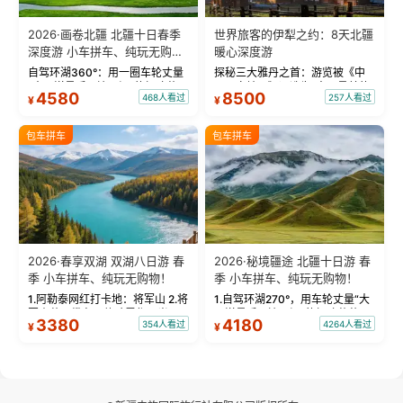
2026·画卷北疆 北疆十日春季
世界旅客的伊犁之约：8天北疆
深度游 小车拼车、纯玩无购
暖心深度游
物！
自驾环湖360°：用一圈车轮丈量
探秘三大雅丹之首：游览被《中
“大西洋最后一滴眼泪”的极致蔚
国国家地理》评选为“中国最美的
4580
8500
468人看过
257人看过
¥
¥
蓝。 赛湖旅拍：甄选多款风格服
三大雅丹”第一名的克拉玛依魔鬼
饰，9张精修美照，定格赛里木湖
城。 中国第一村：探访仅存的图
绝美瞬间。 赛湖坦克300跟车视
瓦人最大村落——禾木村，欣赏
包车拼车
包车拼车
频：专业摄影师...
晨雾与小木...
2026·春享双湖 双湖八日游 春
2026·秘境疆途 北疆十日游 春
季 小车拼车、纯玩无购物！
季 小车拼车、纯玩无购物！
1.阿勒泰网红打卡地：将军山 2.将
1.自驾环湖270°，用车轮丈量“大
军山落日缆车，体验雪都风光 3.
西洋最后一滴眼泪”的极致蔚蓝，
3380
4180
354人看过
4264人看过
¥
¥
将军山，夕阳派对，蹦迪party 4.
让雪山、花海与深邃湖水在转弯
自驾赛里木湖360°环湖 5.二进赛
间连成自由的画卷。 2.特别赠送
湖随心游，邂逅湖畔日出浪漫...
那拉提景区3公里内，落地窗三钻
民宿 3.那...