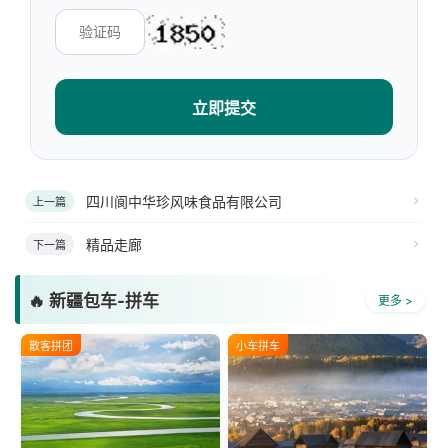
立即提交
四川阆中华珍风味食品有限公司
上一篇
精品走廊
下一篇
🔥 新疆包车-拼车
更多 >
散客拼团
小车拼车