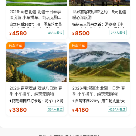
2026·画卷北疆 北疆十日春季
世界旅客的伊犁之约：8天北疆
深度游 小车拼车、纯玩无购
暖心深度游
物！
自驾环湖360°：用一圈车轮丈量
探秘三大雅丹之首：游览被《中
“大西洋最后一滴眼泪”的极致蔚
国国家地理》评选为“中国最美的
4580
8500
468人看过
257人看过
¥
¥
蓝。 赛湖旅拍：甄选多款风格服
三大雅丹”第一名的克拉玛依魔鬼
饰，9张精修美照，定格赛里木湖
城。 中国第一村：探访仅存的图
绝美瞬间。 赛湖坦克300跟车视
瓦人最大村落——禾木村，欣赏
包车拼车
包车拼车
频：专业摄影师...
晨雾与小木...
2026·春享双湖 双湖八日游 春
2026·秘境疆途 北疆十日游 春
季 小车拼车、纯玩无购物！
季 小车拼车、纯玩无购物！
1.阿勒泰网红打卡地：将军山 2.将
1.自驾环湖270°，用车轮丈量“大
军山落日缆车，体验雪都风光 3.
西洋最后一滴眼泪”的极致蔚蓝，
3380
4180
354人看过
4264人看过
¥
¥
将军山，夕阳派对，蹦迪party 4.
让雪山、花海与深邃湖水在转弯
自驾赛里木湖360°环湖 5.二进赛
间连成自由的画卷。 2.特别赠送
湖随心游，邂逅湖畔日出浪漫...
那拉提景区3公里内，落地窗三钻
民宿 3.那...