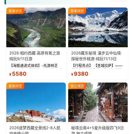
散客拼团
散客拼团
2026·相约西藏·高原有氧之旅
2026藏东秘境 漫步云中仙境·
纯玩9/11日游
探秘世外桃源·纯玩11/13日
【海拔递进式体验】-先游林芝
【行程亮点】 【圣城拉萨】——
(2900米)再访拉萨(3650米)，亲
带上信心与信仰去西藏，行吟拉
5580
9380
¥
¥
测 99%游客零高反 。 【贴心保
萨，感受这座城与生俱来的与众
障】-全程配备便携式制氧机，高
不同！ 【布达拉宫】——集宫殿
反根本不是事儿 ！ 【无人机航
城堡寺院于一体的宏伟建筑，是
散客拼团
独立成团
拍】-雪山/圣湖/...
西藏最完整的古代...
2026逐梦西藏全景线2-8人航
秘境云南4+5星升级版四飞9日
空座椅小团
游 独立成团