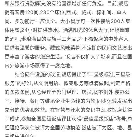
和从银行贷款解决,没有给国家增加任何负担。目前,饭店
拥有客房120间,230个床位,西式、藏式、标准间、单人
间、多功能厅一应俱全。大小餐厅可一次性接纳200人集
体用餐,24小时提供热水。洒满阳光的休息大厅,环境幽雅
的酒吧,琳琅满目的民族手工艺品,为下榻饭店的中外客人
提供着温馨的服务。藏式风味菜肴,不定期的民间文艺演出
更丰富了游客的旅途生活。饭店不仅扩大了影响,而且在国
内外旅游市场赢得了一席之地。
结合硬件设施的改造,饭店提出了“二星级标准,三星级
服务”的标准,从文明用语、微笑服务等点滴做起,制定严格
的条款条例,从总经理至部门经理、店员,概不例外,使办公
室、接待、餐厅等维系企业生命线的齿轮,同步运转发挥出
充分的优势和效益。在智慧与汗水的交织中,江孜饭店获得
了成功,参加全国星级饭店评比获得"最佳星级饭店"称号,总
经理伦珠次仁被评为全国劳动模范,饭店被评为区、地、县
三级先进单位。