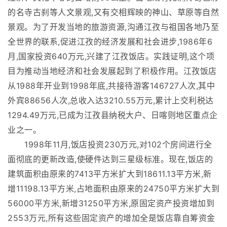
的名寺古刹等人文景观,又有交相辉映的神山、草原等自然
景观。为了开发当地的旅游资源,沟通江孜与祖国各地乃至
全世界的联系,促进江孜的经济发展和社会进步,1986年6
月,国家投资640万元,兴建了江孜饭店。实践证明,这个项
目为推动当地经济和社会发展起到了积极作用。江孜饭店
从1988年开业到1998年底,共接待游客146727人次,其中
外宾88656人次,总收入达3210.55万元,累计上交利税达
1294.49万元,已成为江孜县纳税大户、日喀则地区重点企
业之一。
1998年11月,饭店投资230万元,对102个房间进行全
面彻底的更新改造,使硬件达到三星级标准。现在,饭店的
建筑面积由原来的7413平方米扩大到18611.13平方米,新
增11198.13平方米,占地面积由原来的24750平方米扩大到
56000平方米,新增31250平方米,原固定资产投资增加到
2553万元,所有这些固定资产的增加全是饭店靠自筹资金