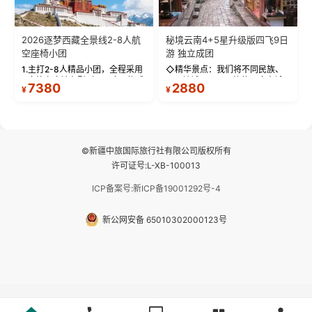
2026逐梦西藏全景线2-8人航
秘境云南4+5星升级版四飞9日
空座椅小团
游 独立成团
1.主打2-8人精品小团，全程采用
◇精华景点：我们将不同民族、
9座航空座椅车型（360度环抱式
不同地域、不同风格的三座古城
7380
2880
¥
¥
座舱），提供VIP级别的舒适出行
—【大理古城、丽江古城、香格
体验 。供氧保障： 2.全程入住舒
里拉、野象谷】呈现给您！...
适型含氧酒店（低海拔的索松村
和林芝除外），并贴心赠...
©新疆中旅国际旅行社有限公司版权所有
许可证号:L-XB-100013
ICP备案号:新ICP备19001292号-4
新公网安备 65010302000123号