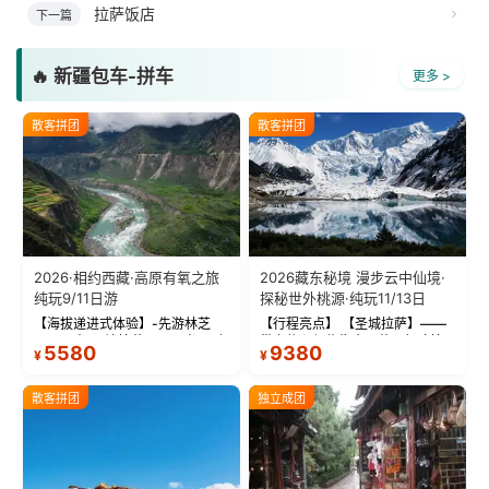
拉萨饭店
下一篇
🔥 新疆包车-拼车
更多 >
散客拼团
散客拼团
2026·相约西藏·高原有氧之旅
2026藏东秘境 漫步云中仙境·
纯玩9/11日游
探秘世外桃源·纯玩11/13日
【海拔递进式体验】-先游林芝
【行程亮点】 【圣城拉萨】——
(2900米)再访拉萨(3650米)，亲
带上信心与信仰去西藏，行吟拉
5580
9380
¥
¥
测 99%游客零高反 。 【贴心保
萨，感受这座城与生俱来的与众
障】-全程配备便携式制氧机，高
不同！ 【布达拉宫】——集宫殿
反根本不是事儿 ！ 【无人机航
城堡寺院于一体的宏伟建筑，是
散客拼团
独立成团
拍】-雪山/圣湖/...
西藏最完整的古代...