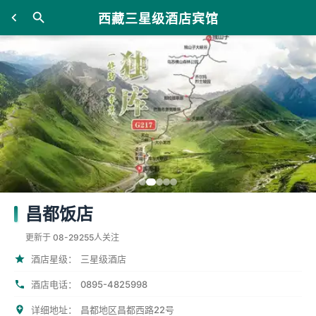
西藏三星级酒店宾馆
昌都饭店
更新于 08-29
255人关注
酒店星级：
三星级酒店
0895-4825998
酒店电话：
详细地址：
昌都地区昌都西路22号