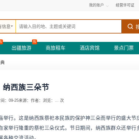
我的账户
经营许可证
有信息
热
热
出疆旅游
商旅租车
酒店宾馆
景点门票
庆典
纳西族三朵节
间：09-25
来源：
作者：
浏览：
...
次
庙举行。这是纳西族祭祀本民族的保护神三朵而举行的盛大节
自家举行隆重的祭祀三朵仪式。节日期间，纳西族群众还举行
展各种交流活动。