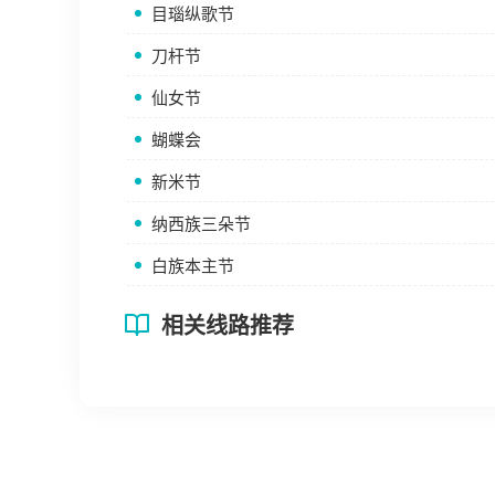
目瑙纵歌节
刀杆节
仙女节
蝴蝶会
新米节
纳西族三朵节
白族本主节
相关线路推荐