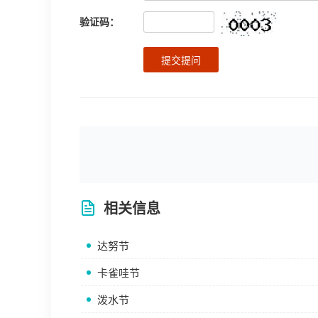
验证码：
提交提问
相关信息
达努节
卡雀哇节
泼水节