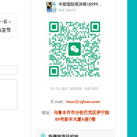
一篇 »
本主节
tour@xjlxw.com
E-mail：
乌鲁木齐市沙依巴克区伊宁路
地址：
89号新丰大厦A座7楼
新疆旅游目的地