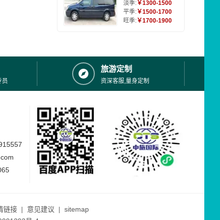
淡季:
￥1300-1500
平季:
￥1500-1700
旺季:
￥1700-1900
旅游定制
专员
资深客服,量身定制
15557
.com
065
情链接
|
意见建议
|
sitemap