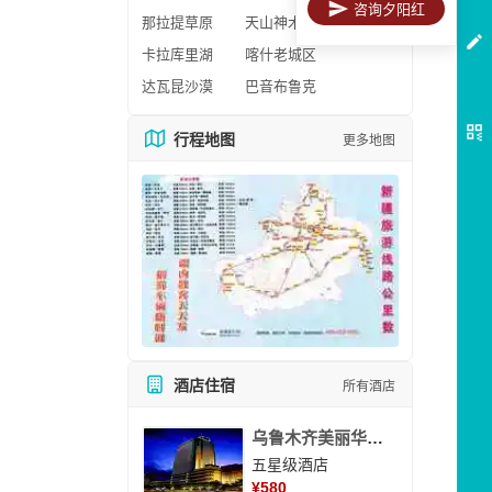
咨询夕阳红
那拉提草原
天山神木园
卡拉库里湖
喀什老城区
达瓦昆沙漠
巴音布鲁克
行程地图
更多地图
酒店住宿
所有酒店
乌鲁木齐美丽华大酒
五星级酒店
¥
580