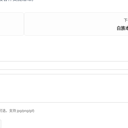
下
白族
可选，支持 jpg/png/gif)