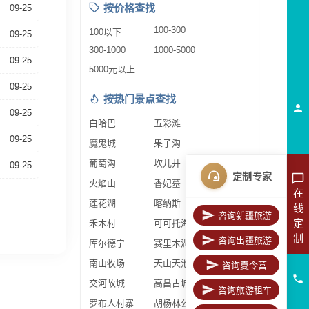
按价格查找
09-25
100-300
100以下
09-25
300-1000
1000-5000
09-25
5000元以上
09-25
按热门景点查找
09-25
白哈巴
五彩滩
09-25
魔鬼城
果子沟
葡萄沟
坎儿井
09-25
定制专家
火焰山
香妃墓
在
莲花湖
喀纳斯
线
咨询新疆旅游
定
禾木村
可可托海
制
咨询出疆旅游
库尔德宁
赛里木湖
南山牧场
天山天池
咨询夏令营
交河故城
高昌古城
咨询旅游租车
罗布人村寨
胡杨林公园