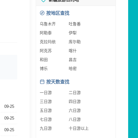
按地区查找
乌鲁木齐
吐鲁番
阿勒泰
伊犁
克拉玛依
库尔勒
阿克苏
喀什
和田
昌吉
博乐
哈密
按天数查找
一日游
二日游
三日游
四日游
09-25
五日游
六日游
09-25
七日游
八日游
九日游
十日游以上
09-25