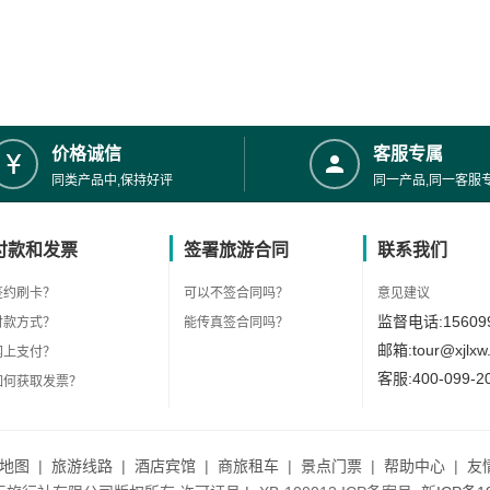
价格诚信
客服专属
同类产品中,保持好评
同一产品,同一客服
付款和发票
签署旅游合同
联系我们
签约刷卡？
可以不签合同吗？
意见建议
监督电话:156099
付款方式？
能传真签合同吗？
邮箱:tour@xjlxw
网上支付？
客服:400-099-2
如何获取发票？
地图
|
旅游线路
|
酒店宾馆
|
商旅租车
|
景点门票
|
帮助中心
|
友