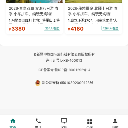
2026·春享双湖 双湖八日游 春
2026·秘境疆途 北疆十日游 春
季 小车拼车、纯玩无购物！
季 小车拼车、纯玩无购物！
1.阿勒泰网红打卡地：将军山 2.将
1.自驾环湖270°，用车轮丈量“大
军山落日缆车，体验雪都风光 3.
西洋最后一滴眼泪”的极致蔚蓝，
3380
4180
354人看过
4264人看过
¥
¥
将军山，夕阳派对，蹦迪party 4.
让雪山、花海与深邃湖水在转弯
自驾赛里木湖360°环湖 5.二进赛
间连成自由的画卷。 2.特别赠送
湖随心游，邂逅湖畔日出浪漫...
那拉提景区3公里内，落地窗三钻
民宿 3.那...
©新疆中旅国际旅行社有限公司版权所有
许可证号:L-XB-100013
ICP备案号:新ICP备19001292号-4
新公网安备 65010302000123号
首页
电话
客服
我的