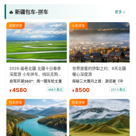
🔥 新疆包车-拼车
更多 >
散客拼团
小车拼车
2026·画卷北疆 北疆十日春季
世界旅客的伊犁之约：8天北疆
深度游 小车拼车、纯玩无购
暖心深度游
物！
自驾环湖360°：用一圈车轮丈量
探秘三大雅丹之首：游览被《中
“大西洋最后一滴眼泪”的极致蔚
国国家地理》评选为“中国最美的
4580
8500
468人看过
257人看过
¥
¥
蓝。 赛湖旅拍：甄选多款风格服
三大雅丹”第一名的克拉玛依魔鬼
饰，9张精修美照，定格赛里木湖
城。 中国第一村：探访仅存的图
绝美瞬间。 赛湖坦克300跟车视
瓦人最大村落——禾木村，欣赏
包车拼车
包车拼车
频：专业摄影师...
晨雾与小木...