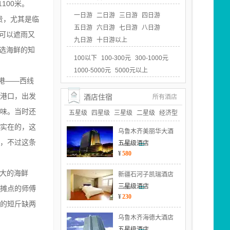
100米。
一日游
二日游
三日游
四日游
贵，尤其是临
五日游
六日游
七日游
八日游
可以遮雨又
九日游
十日游以上
选海鲜的知
100以下
100-300元
300-1000元
1000-5000元
5000元以上
港——西线
出港口，出发
酒店住宿
所有酒店
味。当时还
五星级
四星级
三星级
二星级
经济型
实在的，这
乌鲁木齐美丽华大酒
，不过这条
五星级酒店
¥
580
大的海鲜
新疆石河子凯瑞酒店
三星级酒店
摊点的师傅
¥
230
的短斤缺两
乌鲁木齐海德大酒店
五星级酒店