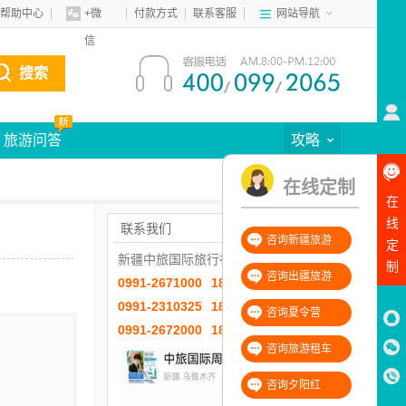
帮助中心
+微
付款方式
联系客服
网站导航
信
搜索
旅游问答
攻略
在线定制
在
线
联系我们
咨询新疆旅游
定
新疆中旅国际旅行社有限公司
制
咨询出疆旅游
0991-2671000
18999981856
0991-2310325
18999832796
咨询夏令营
0991-2672000
18099695348
咨询旅游租车
咨询夕阳红