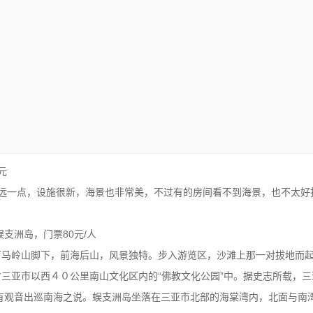
元
较远一点，设施很新，海景也非常美，不过有的房间看不到海景，也不太好
蜈支洲岛，门票80元/人
下马岭山脚下，前海后山，风景独特。步入游览区，沙滩上那一对拔地而起
省三亚市以西４０公里南山文化区内的“佛教文化公园”中。据史志所载，
即有观音出巡南海之说。蜈支洲岛坐落在三亚市北部的海棠湾内，北面与南