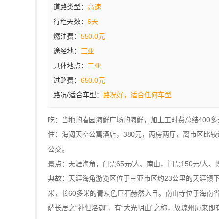
道路类型：
高速
行程天数：
6天
燃油费：
550.0元
途经地：
三亚
具体地点：
三亚
过路费：
650.0元
路况/适合车型：
路况好，适合任何车型
吃：当地的春园海鲜广场的海鲜，加上工时费总结400多
住：海阔天空公寓酒店，380元，两房两厅，离市区比
公交。
景点：天涯海角，门票65元/人、南山，门票150元/人、
典故：天涯海角游览区位于三亚市区约23公里的天涯镇
米，长60多米的青灰色巨石赫然入目。南山寺位于海南
萨长居之“补怛洛迦”，有“大光明山”之称，故琼州历来