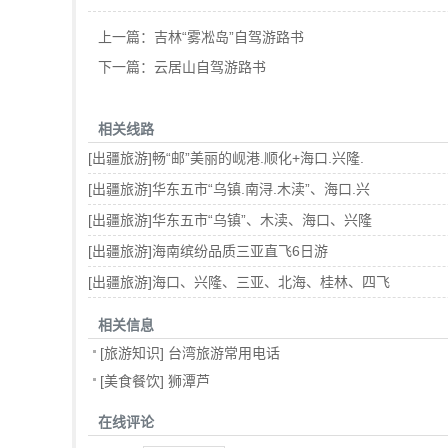
上一篇：
吉林“雾凇岛”自驾游路书
下一篇：
云居山自驾游路书
相关线路
[
出疆旅游
]
畅“邮”美丽的岘港.顺化+海口.兴隆.
[
出疆旅游
]
华东五市“乌镇.南浔.木渎”、海口.兴
[
出疆旅游
]
华东五市“乌镇”、木渎、海口、兴隆
[
出疆旅游
]
海南缤纷品质三亚直飞6日游
[
出疆旅游
]
海口、兴隆、三亚、北海、桂林、四飞
相关信息
[
旅游知识
]
台湾旅游常用电话
[
美食餐饮
]
狮潭芦
在线评论