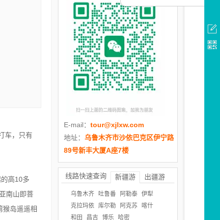
E-mail：
tour@xjlxw.com
打车，只有
地址：
乌鲁木齐市沙依巴克区伊宁路
89号新丰大厦A座7楼
线路快速查询
新疆游
出疆游
的高10多
三亚南山即菩
乌鲁木齐
吐鲁番
阿勒泰
伊犁
克拉玛依
库尔勒
阿克苏
喀什
湾猴岛遥遥相
和田
昌吉
博乐
哈密