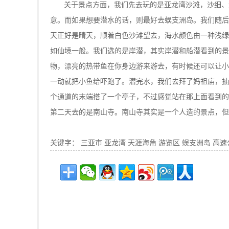
关于景点方面，我们先去玩的是亚龙湾沙滩，沙细、
意。而如果想要潜水的话，则最好去蜈支洲岛。我们随后
天正好是晴天，顺着白色沙滩望去，海水颜色由一种浅绿
如仙境一般。我们选的是岸潜，其实岸潜和船潜看到的景
物，漂亮的热带鱼在你身边游来游去，有时候还可以让小
一动就把小鱼给吓跑了。潜完水，我们去拜了妈祖庙，抽
个通道的末端搭了一个亭子，不过感觉站在那上面看到的
第二天去的是南山寺。南山寺其实是一个人造的景点，但
关键字：
三亚市
亚龙湾
天涯海角
游览区
蜈支洲岛
高速