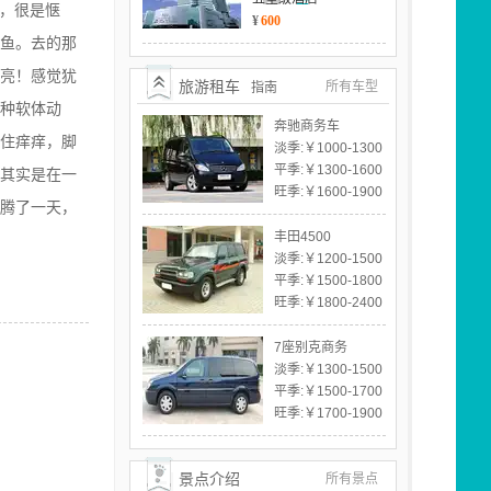
，很是惬
¥
600
鱼。去的那
亮！感觉犹
旅游租车
所有车型
指南
种软体动
奔驰商务车
住痒痒，脚
淡季:
￥1000-1300
平季:
￥1300-1600
其实是在一
旺季:
￥1600-1900
腾了一天，
丰田4500
淡季:
￥1200-1500
平季:
￥1500-1800
旺季:
￥1800-2400
7座别克商务
淡季:
￥1300-1500
平季:
￥1500-1700
旺季:
￥1700-1900
景点介绍
所有景点