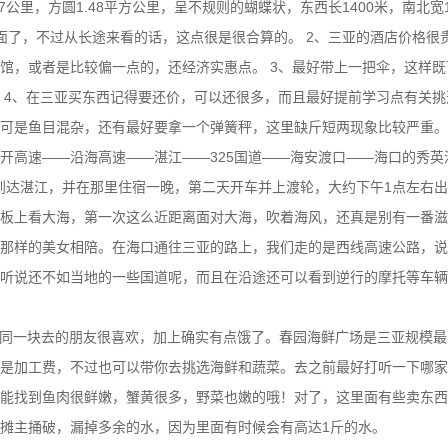
公里，方圆1.48平方公里，呈不规则的蝴蝶状，东西长1400米，南北宽1
面了，不过从长途来看的话，这点很是很合算的。 2、三亚的酒店价格很
馆，或者是比较偏一点的，还经济实惠点。 3、最好带上一把伞，这样既
 4、在三亚买东西记得要还价，可以还很多，而且最好提前学习点有关挑
可是鱼目混杂，还有最好要拿一个弹簧秤，这里缺斤短两现象比较严重。
开高速——沿海高速——湛江——325国道——海安渡口——海口的秀英
后到达湛江，并在那里住宿一晚，第二天开车并上渡轮，大约下午1点左右
板上看大海，第一次这么近距离面对大海，吹着海风，还真是别有一番滋
那样的美女相陪。在海口通往三亚的路上，我们走的是西线高速公路，说
听说还不如当地的一些国道呢，而且在沿途还可以看到逆行的摩托等车辆
同一块去的朋友很喜欢，加上确实有点饿了。春园海鲜广场是三亚规模最
是加工费，不过也可以带你去挑选海鲜和蔬菜。去之前最好打听一下哪家
能找到鱼肉很鲜嫩，蟹黄很多，野菜也嫩的哦！对了，这里面有些卖东西
摊主捅破，漏掉多余的水，因为里面有时候会有高达1斤的水。