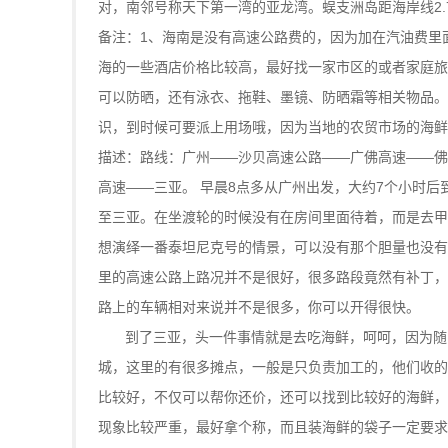
对，南邻号称天下第一湾的亚龙湾。蜈支洲岛距海岸线2.7
备注：1、海南是没有高速公路费的，因为加在汽油费里
海的一些酒店价格比较高，最好找一家市区的或者家庭旅
可以防晒，还有泳衣、拖鞋、墨镜、防晒霜等相关物品。
识，到时候可要派上用场哦，因为当地的农贸市场的海鲜
描述：路线：广州——沙贝高速公路——广佛高速——佛
高速——三亚。 早晨8点多从广州出发，大约7个小时
至三亚。在坐渡轮的时候没有在房间里面待着，而是去甲
想演绎一番泰坦尼克号的情景，可以没有那个胆量也没有
里的高速公路上路况并不是很好，很多路段竟然有补丁，
路上的车辆相对来说并不是很多，你可以开得很快。
到了三亚，头一件事情就是去吃海鲜，呵呵，因为随
城，这里的有很多摊点，一般是只负责加工的，他们收的
比较好，不仅可以帮你还价，还可以找到比较好的海鲜，
现象比较严重，最好拿个称，而且装海鲜的袋子一定要求