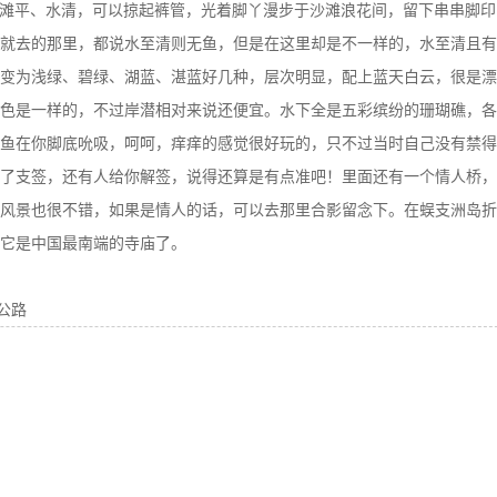
滩平、水清，可以掠起裤管，光着脚丫漫步于沙滩浪花间，留下串串脚印
就去的那里，都说水至清则无鱼，但是在这里却是不一样的，水至清且有
变为浅绿、碧绿、湖蓝、湛蓝好几种，层次明显，配上蓝天白云，很是漂
色是一样的，不过岸潜相对来说还便宜。水下全是五彩缤纷的珊瑚礁，各
鱼在你脚底吮吸，呵呵，痒痒的感觉很好玩的，只不过当时自己没有禁得
了支签，还有人给你解签，说得还算是有点准吧！里面还有一个情人桥，
风景也很不错，如果是情人的话，可以去那里合影留念下。在蜈支洲岛折
它是中国最南端的寺庙了。
公路