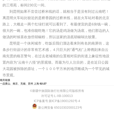
的三塔苑，标间230元一间。
到昆明如果不尝尝过桥米线的话，就相当于是没有到过云南吧！
离昆明火车站比较近的是桥香园的过桥米线，就在火车站对着的北京
路上，大概走一两个红绿灯就可以看到了。有最便宜的是6块钱一碗，
很大的一碗，包准你能吃饱！它的汤是鸡汤做为汤底，他们那边的人
做汤的时候喜欢放些胡椒粉，所以这家的汤底胡椒味比较重。
昆明是一个休闲城市，吃饭后我们溜达着来到有名的南屏街，这
条步行街设计的非常有艺术感，４只巨大的“通气柱”上将镌刻来自云
南先贤的格言警句，在过去老城墙的位置相对应的街道上象征性地设
置内容为“云南十八怪”的景观墙。而最为引人注目的，是在近日公园
大花园被拆除的原址，一个１００平方米的地浮雕成为一个罕见的城
市景观。
相关链接
一品黄山、南京、无锡、苏州 上海
02-27
©新疆中旅国际旅行社有限公司版权所有
许可证号:L-XB-100013
ICP备案号:新ICP备19001292号-4
新公网安备 65010302000123号