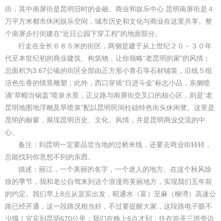
街，其中南屏街是昆明旧时的金融、商业和娱乐中心.昆明南屏街是４
万平方米都市休闲娱乐空间，城市历史和文化与商业在这里共享。整
个南屏步行街建在“近日公园下穿工程”的地面部分。
行走在全长６８５米的街区，两侧是建于从上世纪２０－３０年
代至本世纪初的商业建筑、构筑物，让你领略“老昆明的家”的风情；
总面积为3.67公顷的街区全部由正方形小青石等石材铺装，沿线５组
活色生香的情景雕塑；此外，西口穿插“日进斗金”标志小品，东侧喷
涌“草帽当锅盖”喷泉水景，正义路与南屏街交叉口的核心区，则是“老
昆明地图地浮雕及旱喷泉”配以昆明民间柱础特色街头休闲凳。这里是
昆明的橱窗，展现昆明历史、文化、风情，并是昆明商业交流的中
心。
备注：到昆明一定要品尝当地的过桥米线，还要去商业街转转，
总能找到你意想不到的东西。
描述：丽江，一个美丽的名字，一个迷人的地方。在这个秋风徐
徐的季节，我和老公自驾来到这个浪漫而美丽地方，实现我们五年前
的约定。我们早上8点从宜宾出发，昭通水（富）至麻（柳湾）高速公
路已经开通，这一段路况相当好，不过要提醒大家，这段路电子眼不
少哦！宜宾到昆明670公里；我们在晚上6点才到，住在崇圣三塔旁边