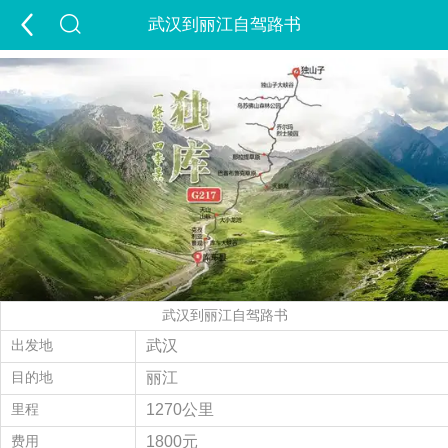
武汉到丽江自驾路书
首页
游新疆
定制游
出疆游
包车游
跟团游
夏令营
夕阳红
租车
景点
签证
酒店
精彩游记
旅行攻略
走进新疆
武汉到丽江自驾路书
经营许可证
当地玩乐
会员中心
出发地
武汉
目的地
丽江
旅游问答
付款方式
联系我们
里程
1270公里
费用
1800元