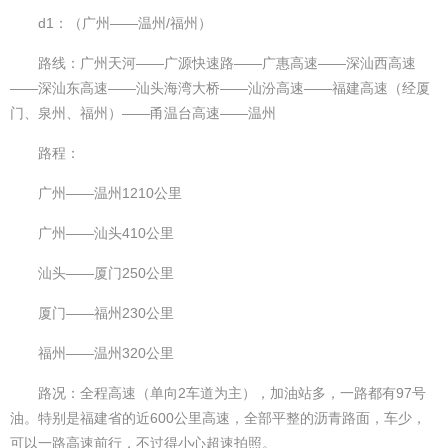
d1：（广州——温州/福州）
路线：广州天河——广源快速路——广惠高速——深汕西高速
——深汕东高速——汕头海湾大桥——汕汾高速——福建高速（经厦
门、泉州、福州）——甬温台高速——温州
路程：
广州——温州1210公里
广州——汕头410公里
汕头——厦门250公里
厦门——福州230公里
福州——温州320公里
路况：全程高速（单向2车道为主），加油站多，一路都有97号
油。特别是福建省的近600公里高速，全部平整的沥青路面，车少，
可以一路高速前行，不过得小心超速拍照。