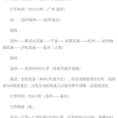
行车时间：约12小时（广州-温州）
d2：（温州福州——杭州/嘉兴）
路线：
温州——甬温台高速——宁波——杭甬高速——杭州——杭州饶
城高速——沪杭高速——嘉兴（上海）
路程：
温州——杭州约450公里（里程可能不准确）
路况：全程高速（单向2车道为主）。但乐清路段塌方封闭，须绕
道104国道通过，注意乐清的高速入口指示牌不清晰，且路面泥乱。
行车时间：约6小时（温州——嘉兴）
江西线路（返）
嘉兴—江西—广州行程/1530公里，行车时间/15小时，路费/643