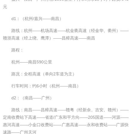
元
d1：（杭州/嘉兴——南昌）
路线：杭州——机场高速——杭金衢高速（经金华、衢州）——
赣浙高速（经上绕、鹰潭）——昌樟高速——南昌
路程：
杭州——南昌590公里
路况：全程高速（单向2车道为主）
行车时间：约6小时（杭州——南昌）
d2：（南昌——广州）
路线：南昌——昌樟高速——赣粤（经新余、吉安、赣州）——
定南收费站下高速——省道/广东和平方向——205国道——河源——
惠河高速——小金口收费站——广惠高速——永和收费站——广源快
速路——广州天河