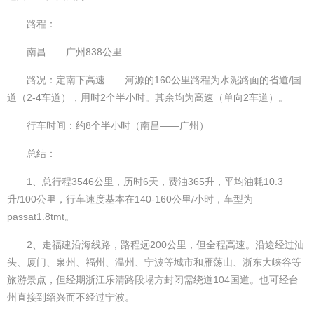
路程：
南昌——广州838公里
路况：定南下高速——河源的160公里路程为水泥路面的省道/国
道（2-4车道），用时2个半小时。其余均为高速（单向2车道）。
行车时间：约8个半小时（南昌——广州）
总结：
1、总行程3546公里，历时6天，费油365升，平均油耗10.3
升/100公里，行车速度基本在140-160公里/小时，车型为
passat1.8tmt。
2、走福建沿海线路，路程远200公里，但全程高速。沿途经过汕
头、厦门、泉州、福州、温州、宁波等城市和雁荡山、浙东大峡谷等
旅游景点，但经期浙江乐清路段塌方封闭需绕道104国道。也可经台
州直接到绍兴而不经过宁波。