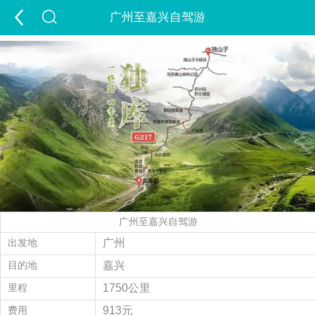
广州至嘉兴自驾游
首页
游新疆
定制游
出疆游
包车游
跟团游
夏令营
夕阳红
租车
景点
签证
酒店
精彩游记
旅行攻略
走进新疆
广州至嘉兴自驾游
经营许可证
当地玩乐
会员中心
出发地
广州
目的地
嘉兴
旅游问答
付款方式
联系我们
里程
1750公里
费用
913元