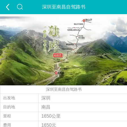
深圳至南昌自驾路书
首页
游新疆
定制游
出疆游
包车游
跟团游
夏令营
夕阳红
租车
景点
签证
酒店
精彩游记
旅行攻略
走进新疆
深圳至南昌自驾路书
经营许可证
当地玩乐
会员中心
出发地
深圳
目的地
南昌
旅游问答
付款方式
联系我们
里程
1650公里
费用
1650元