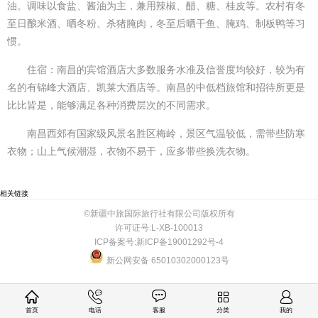
油。调味以食盐、酱油为主，兼用辣椒、醋、糖、桂皮等。农村有冬
至日酿米酒、晒冬粉、杀猪腌肉，冬至后晒干鱼、腌鸡、制板鸭等习
惯。
住宿：南昌的宾馆酒店大多数服务水准及信誉度均较好，较为有
名的有锦峰大酒店、凯莱大酒店等。南昌的中低档旅馆和招待所更是
比比皆是，能够满足各种消费层次的不同需求。
南昌西郊有国家级风景名胜区梅岭，景区气温较低，需带些防寒
衣物；山上气候潮湿，衣物不易干，应多带些换洗衣物。
相关链接
©新疆中旅国际旅行社有限公司版权所有
许可证号:L-XB-100013
ICP备案号:新ICP备19001292号-4
新公网安备 65010302000123号
首页
电话
客服
分类
我的