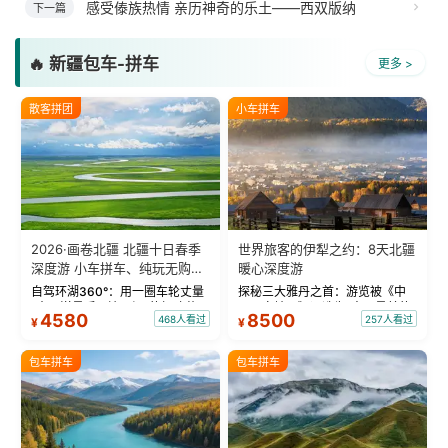
感受傣族热情 亲历神奇的乐土——西双版纳
下一篇
🔥 新疆包车-拼车
更多 >
散客拼团
小车拼车
2026·画卷北疆 北疆十日春季
世界旅客的伊犁之约：8天北疆
深度游 小车拼车、纯玩无购
暖心深度游
物！
自驾环湖360°：用一圈车轮丈量
探秘三大雅丹之首：游览被《中
“大西洋最后一滴眼泪”的极致蔚
国国家地理》评选为“中国最美的
4580
8500
468人看过
257人看过
¥
¥
蓝。 赛湖旅拍：甄选多款风格服
三大雅丹”第一名的克拉玛依魔鬼
饰，9张精修美照，定格赛里木湖
城。 中国第一村：探访仅存的图
绝美瞬间。 赛湖坦克300跟车视
瓦人最大村落——禾木村，欣赏
包车拼车
包车拼车
频：专业摄影师...
晨雾与小木...