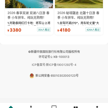
2026·春享双湖 双湖八日游 春
2026·秘境疆途 北疆十日游 春
季 小车拼车、纯玩无购物！
季 小车拼车、纯玩无购物！
1.阿勒泰网红打卡地：将军山 2.将
1.自驾环湖270°，用车轮丈量“大
军山落日缆车，体验雪都风光 3.
西洋最后一滴眼泪”的极致蔚蓝，
3380
4180
354人看过
4264人看过
¥
¥
将军山，夕阳派对，蹦迪party 4.
让雪山、花海与深邃湖水在转弯
自驾赛里木湖360°环湖 5.二进赛
间连成自由的画卷。 2.特别赠送
湖随心游，邂逅湖畔日出浪漫...
那拉提景区3公里内，落地窗三钻
民宿 3.那...
©新疆中旅国际旅行社有限公司版权所有
许可证号:L-XB-100013
ICP备案号:新ICP备19001292号-4
新公网安备 65010302000123号