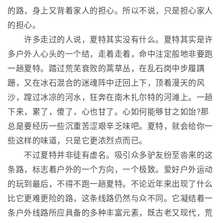
的路，身上又背着家人的担心。所以不说，只是担心家人
的担心。
许多走过的人说，夏特其实没有什么。夏特其实是许
多户外人心头的一个结，走着走着，命中注定般地非要跑
一趟夏特。踏过荒芜衰败的蒿草丛，在乱石岗中步履蹒
跚，又在冰石混合的迷魂阵中迂回上下，顶着漫天的风
沙，蹚过冰凉的河水，狂奔在南木扎尔特的河滩上。一趟
下来，累了，傻了，心也甘了。心如何能够甘之如饴?那
总是要经历一些沉重苦涩艰辛乏味吧。夏特，就会给你一
些这样的味道，只是它更浓烈点而已。
不过夏特并非徒有虚名。吸引众多驴友纷至沓来的这
条路，标志着户外的一个方向，一个极致。爱好户外运动
的玩到最后，不得不跑一趟夏特。不论近年来出现了什么
比它更难更险的路，这条线路仍然与众不同。它凝结着一
条户外线路所应具备的多种丰富元素，既古老又现代，荒