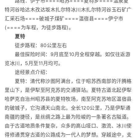
路线：伊宁市====昭苏====夏特乡====温泉夏
特河谷哈达木孜达坂木扎尔特冰川木扎尔特河谷玉石矿广
汇采石场====破城子煤矿====温宿县====伊宁市
(====为车程，为徒步路程)。
夏特
徒步路程：80公里左右
最佳探险时间：9月底至10月全程穿越。如仅往返游
览冰川，5月至11月均可。
途经景点介绍：
夏特：清代称沙图阿满台，位于昭苏西南部的汗腾格
里山下，是伊犁至阿克苏的交通驿站。夏特古道北起伊犁
哈萨克自治州昭苏县的夏特牧场，南至阿克苏地区温宿县
的破城子，它沟通天山南北，全长120公里，乃是伊犁通
南疆的捷径，是丝绸之路上最为险峻的一条著名古隘道。
由于古道地质条件复杂，众多的高山垭口、激流、冰川使
得修通贯穿古道的公路成为一代人的梦想。穿越途中，支