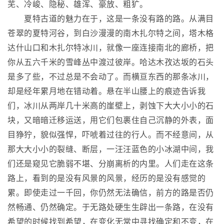
芜、冷峻、隐秘、雄浑、豪放、粗犷。
夏特古道的魅力在于，这是一条没有路的路。从满目
苍翠的夏特河谷，到白沙漫漫的南木扎尔特之间，塔木格
达什山口和木扎尔特冰川，就像一座连接南北的廊桥，把
你从五六千米的雪峰丛中渡过彼岸。哈达木孜达坂的石头
是多了些，不过总是不会动了。而横亘东西的那条冰川，
却是经年累月地在错动着。悬在半山腰上的痕迹告诉我
们，冰川从两岸几十米高的崖壁上，剥蚀下大大小小的石
块，又暗暗迁移运送，用它们包裹住自己沉静的外表，面
目狰狞，貌似强悍，吓唬着过往的行人。而不经意间，从
那大大小小的裂缝、断层，一汪汪蓝色的小冰湖中间，我
们还是窥见它脆弱不堪、分崩离析的内里。人们走在这条
路上，看到的是没有风景的风景，经历的是没有感觉的
累。即使走过一千回，你仍然无法确信，前方的路是否仍
然畅通、仍然确定。于无路处硬生生辟出一条路，在没有
希望的时候找到希望，在变化无常中寻找确定和不变，在