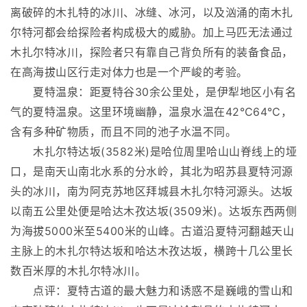
离破碎的木扎特的冰川、冰缝、冰河，以及汹涌的南木扎
尔特河都会给探险者构成极大的威胁。加上马匹无法通过
木扎尔特冰川，探险者只有靠自己背负所有的装备食品，
在高海拔山区行走对体力也是一个严峻的考验。
夏特温泉：距夏特谷30余公里处，是伊犁地区小有名
气的夏特温泉。这里环境幽静，温泉水温在42℃64℃，
含有多种矿物质，而且不同的池子水温不同。
木扎尔特达坂(3582米)是哈位周里哈山山脊线上的垭
口，是南天山南北水系的分水岭，其北为昭苏县夏特河源
头的冰川，南为阿克苏地区拜城县木扎尔特河源头。达坂
以南五公里处便是哈达木孜达坂(3509米)。达坂东西两侧
为海拔5000米至5400米的山峰。古道沿夏特河翻越天山
主脉上的木扎尔特达坂和哈达木孜达坂，横跨十几公里长
数百米厚的木扎尔特冰川。
点评：夏特古道的最大魅力和诱惑不是巍峨的雪山和