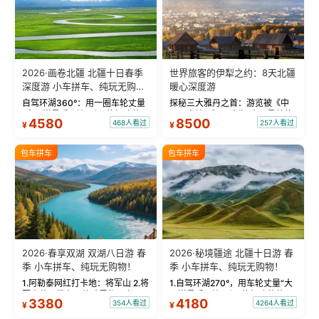
2026·画卷北疆 北疆十日春季
世界旅客的伊犁之约：8天北疆
深度游 小车拼车、纯玩无购
暖心深度游
物！
自驾环湖360°：用一圈车轮丈量
探秘三大雅丹之首：游览被《中
“大西洋最后一滴眼泪”的极致蔚
国国家地理》评选为“中国最美的
4580
8500
468人看过
257人看过
¥
¥
蓝。 赛湖旅拍：甄选多款风格服
三大雅丹”第一名的克拉玛依魔鬼
饰，9张精修美照，定格赛里木湖
城。 中国第一村：探访仅存的图
绝美瞬间。 赛湖坦克300跟车视
瓦人最大村落——禾木村，欣赏
包车拼车
包车拼车
频：专业摄影师...
晨雾与小木...
2026·春享双湖 双湖八日游 春
2026·秘境疆途 北疆十日游 春
季 小车拼车、纯玩无购物！
季 小车拼车、纯玩无购物！
1.阿勒泰网红打卡地：将军山 2.将
1.自驾环湖270°，用车轮丈量“大
军山落日缆车，体验雪都风光 3.
西洋最后一滴眼泪”的极致蔚蓝，
3380
4180
354人看过
4264人看过
¥
¥
将军山，夕阳派对，蹦迪party 4.
让雪山、花海与深邃湖水在转弯
自驾赛里木湖360°环湖 5.二进赛
间连成自由的画卷。 2.特别赠送