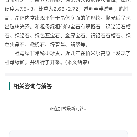
贵宝石之一，属六方晶系，通常为六边形柱状晶体，摩氏
硬度为7.5~8，比重为2.68~2.72，透明至半透明，脆性
高，晶体内常出现平行于晶体底面的解理纹。抛光后呈现
出玻璃光泽。和祖母绿相似的宝石有翠榴石、绿钇铝石榴
石、绿锆石、绿色蓝宝石、金绿宝石、钙铝石石榴石、绿
色尖晶石、橄榄石、绿碧玺、翡翠等。
祖母绿非常稀少珍贵，近几年在帕米尔高原上发现了
祖母绿矿，并进行了开采。(本文结束)
相关咨询与解答
正在加载最新问答...