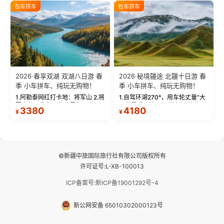
绝美瞬间。 赛湖坦克300跟车视
瓦人最大村落——禾木村，欣赏
包车拼车
包车拼车
频：专业摄影师...
晨雾与小木...
2026·春享双湖 双湖八日游 春
2026·秘境疆途 北疆十日游 春
季 小车拼车、纯玩无购物！
季 小车拼车、纯玩无购物！
1.阿勒泰网红打卡地：将军山 2.将
1.自驾环湖270°，用车轮丈量“大
军山落日缆车，体验雪都风光 3.
西洋最后一滴眼泪”的极致蔚蓝，
3380
4180
¥
¥
将军山，夕阳派对，蹦迪party 4.
让雪山、花海与深邃湖水在转弯
自驾赛里木湖360°环湖 5.二进赛
间连成自由的画卷。 2.特别赠送
湖随心游，邂逅湖畔日出浪漫...
那拉提景区3公里内，落地窗三钻
民宿 3.那...
©新疆中旅国际旅行社有限公司版权所有
许可证号:L-XB-100013
ICP备案号:新ICP备19001292号-4
新公网安备 65010302000123号