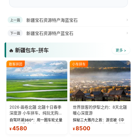
新疆宝石资源特产海蓝宝石
上一篇
新疆宝石资源特产蓝宝石
下一篇
🔥 新疆包车-拼车
更多 >
散客拼团
小车拼车
2026·画卷北疆 北疆十日春季
世界旅客的伊犁之约：8天北疆
深度游 小车拼车、纯玩无购
暖心深度游
物！
自驾环湖360°：用一圈车轮丈量
探秘三大雅丹之首：游览被《中
“大西洋最后一滴眼泪”的极致蔚
国国家地理》评选为“中国最美的
4580
8500
¥
¥
蓝。 赛湖旅拍：甄选多款风格服
三大雅丹”第一名的克拉玛依魔鬼
饰，9张精修美照，定格赛里木湖
城。 中国第一村：探访仅存的图