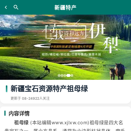
新疆特产
新疆宝石资源特产祖母绿
更新于 08-24
922人关注
内容详情
祖母绿
(本站编辑www.xjlxw.com)祖母绿是四大名