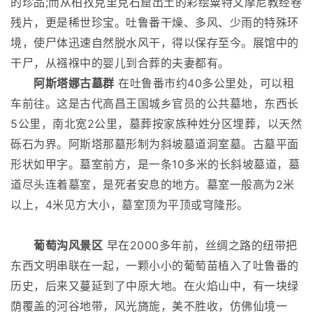
的珍品;而从柏孜克里克石窟出土的彩绘粟特文摩尼教经卷
残片，更是稀世珍宝。吐鲁番干燥、多风、少雨的特殊环
境，使尸体迅速自然脱水风干，得以保存至今。展馆中的
干尸，从襁褓中的婴儿到合葬的夫妻都有。
阿斯塔娜古墓群
在吐鲁番市约40多公里处，可以租
车前往。这是古代高昌王国城乡官员的公共墓地，东西长
5公里，南北宽2公里，墓葬按家族种姓分区埋葬，以天然
砾石为界。阿斯塔那墓形制为斜坡墓道洞室墓。古墓平面
形状如甲字。墓室前方，是一条10多米的长斜坡墓道，墓
道尽头连着墓室，是死者安息的地方。墓室一般高为2米
以上，4米见方大小，墓室顶为平顶或穹隆形。
葡萄沟风景区
早在2000多年前，丝绸之路的纽带把
东西文明串联在一起，一颗小小的葡萄苗植入了吐鲁番的
历史，后来又蔓延到了中原大地。在火焰山中，有一块绿
荫覆盖的河谷地带，风光旖旎，美不胜收，仿佛仙境一