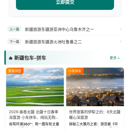
立即提交
新疆旅游东疆游亚洲中心乌鲁木齐之一
上一篇
新疆旅游东疆游火洲吐鲁番之二
下一篇
🔥 新疆包车-拼车
更多 >
散客拼团
小车拼车
2026·画卷北疆 北疆十日春季
世界旅客的伊犁之约：8天北疆
深度游 小车拼车、纯玩无购
暖心深度游
物！
自驾环湖360°：用一圈车轮丈量
探秘三大雅丹之首：游览被《中
“大西洋最后一滴眼泪”的极致蔚
国国家地理》评选为“中国最美的