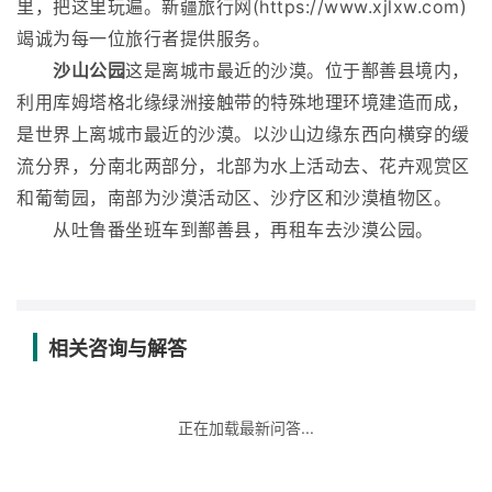
里，把这里玩遍。新疆旅行网(https://www.xjlxw.com)
竭诚为每一位旅行者提供服务。
沙山公园
这是离城市最近的沙漠。位于鄯善县境内，
利用库姆塔格北缘绿洲接触带的特殊地理环境建造而成，
是世界上离城市最近的沙漠。以沙山边缘东西向横穿的缓
流分界，分南北两部分，北部为水上活动去、花卉观赏区
和葡萄园，南部为沙漠活动区、沙疗区和沙漠植物区。
从吐鲁番坐班车到鄯善县，再租车去沙漠公园。
相关咨询与解答
正在加载最新问答...