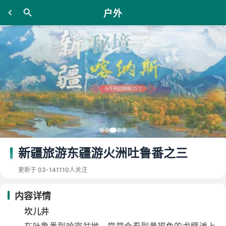
户外
新疆旅游东疆游火洲吐鲁番之三
更新于 03-14
1110人关注
内容详情
坎儿井