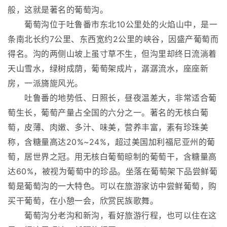
般，这就是著名的葡萄沟。
葡萄沟位于吐鲁番市东北10公里处的火焰山中，是一
条南北长约7公里、东西宽约2公里的峡谷，因盛产葡萄而
得名。沟的两侧山坡上虽寸草不生，但沟里却终日流淌着
天山雪水，绿树成荫，葡萄架成片，潺潺流水，座座新
房，一派旖旎风光。
吐鲁番的地势低、日照长，昼夜温差大，非常适合葡
萄生长，葡萄产量占全国的六分之一。著名的无核白葡
萄，皮薄、肉嫩、多汁、味美，营养丰富，素有珍珠美
称，含糖量高达20%~24%，超过美国加利福尼亚州的葡
萄，居世界之冠。用无核白葡萄晾制的葡萄干，含糖量高
达60%，被视为葡萄中的珍品。坐落在葡萄架下品尝鲜葡
萄是葡萄沟的一大特色。可以在旅游家访中尝鲜葡萄，购
买干葡萄，在小憩一会，欣赏民族歌舞。
葡萄沟分老沟和新沟，看好旅游行程，也可以住在这