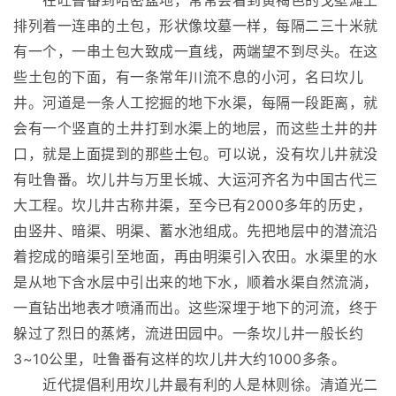
在吐鲁番到哈密盆地，常常会看到黄褐色的戈壁滩上
排列着一连串的土包，形状像坟墓一样，每隔二三十米就
有一个，一串土包大致成一直线，两端望不到尽头。在这
些土包的下面，有一条常年川流不息的小河，名曰坎儿
井。河道是一条人工挖掘的地下水渠，每隔一段距离，就
会有一个竖直的土井打到水渠上的地层，而这些土井的井
口，就是上面提到的那些土包。可以说，没有坎儿井就没
有吐鲁番。坎儿井与万里长城、大运河齐名为中国古代三
大工程。坎儿井古称井渠，至今已有2000多年的历史，
由竖井、暗渠、明渠、蓄水池组成。先把地层中的潜流沿
着挖成的暗渠引至地面，再由明渠引入农田。水渠里的水
是从地下含水层中引出来的地下水，顺着水渠自然流淌，
一直钻出地表才喷涌而出。这些深埋于地下的河流，终于
躲过了烈日的蒸烤，流进田园中。一条坎儿井一般长约
3~10公里，吐鲁番有这样的坎儿井大约1000多条。
近代提倡利用坎儿井最有利的人是林则徐。清道光二