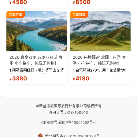
4580
8500
¥
¥
蓝。 赛湖旅拍：甄选多款风格服
三大雅丹”第一名的克拉玛依魔鬼
饰，9张精修美照，定格赛里木湖
城。 中国第一村：探访仅存的图
绝美瞬间。 赛湖坦克300跟车视
瓦人最大村落——禾木村，欣赏
包车拼车
包车拼车
频：专业摄影师...
晨雾与小木...
2026·春享双湖 双湖八日游 春
2026·秘境疆途 北疆十日游 春
季 小车拼车、纯玩无购物！
季 小车拼车、纯玩无购物！
1.阿勒泰网红打卡地：将军山 2.将
1.自驾环湖270°，用车轮丈量“大
军山落日缆车，体验雪都风光 3.
西洋最后一滴眼泪”的极致蔚蓝，
3380
4180
¥
¥
将军山，夕阳派对，蹦迪party 4.
让雪山、花海与深邃湖水在转弯
自驾赛里木湖360°环湖 5.二进赛
间连成自由的画卷。 2.特别赠送
湖随心游，邂逅湖畔日出浪漫...
那拉提景区3公里内，落地窗三钻
民宿 3.那...
©新疆中旅国际旅行社有限公司版权所有
许可证号:L-XB-100013
ICP备案号:新ICP备19001292号-4
新公网安备 65010302000123号