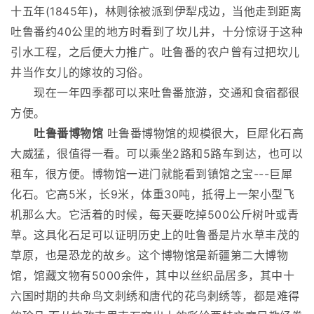
十五年(1845年)，林则徐被派到伊犁戍边，当他走到距离
吐鲁番约40公里的地方时看到了坎儿井，十分惊讶于这种
引水工程，之后便大力推广。吐鲁番的农户曾有过把坎儿
井当作女儿的嫁妆的习俗。
现在一年四季都可以来吐鲁番旅游，交通和食宿都很
方便。
吐鲁番博物馆
吐鲁番博物馆的规模很大，巨犀化石高
大威猛，很值得一看。可以乘坐2路和5路车到达，也可以
租车，很方便。博物馆一进门就能看到镇馆之宝---巨犀
化石。它高5米，长9米，体重30吨，抵得上一架小型飞
机那么大。它活着的时候，每天要吃掉500公斤树叶或青
草。这具化石足可以证明历史上的吐鲁番是片水草丰茂的
草原，也是恐龙的故乡。这个博物馆是新疆第二大博物
馆，馆藏文物有5000余件，其中以丝织品居多，其中十
六国时期的共命鸟文刺绣和唐代的花鸟刺绣等，都是难得